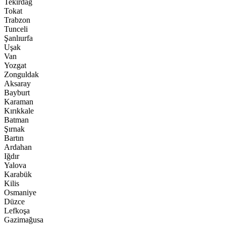
Tekirdağ
Tokat
Trabzon
Tunceli
Şanlıurfa
Uşak
Van
Yozgat
Zonguldak
Aksaray
Bayburt
Karaman
Kırıkkale
Batman
Şırnak
Bartın
Ardahan
Iğdır
Yalova
Karabük
Kilis
Osmaniye
Düzce
Lefkoşa
Gazimağusa