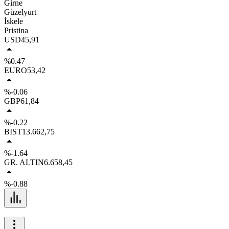
Girne
Güzelyurt
İskele
Pristina
USD
45,91
%0.47
EURO
53,42
%-0.06
GBP
61,84
%-0.22
BIST
13.662,75
%-1.64
GR. ALTIN
6.658,45
%-0.88