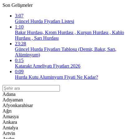
Son Gelişmeler
3:07
Güncel Hurda Fiyatları Listesi
1:10
Bakır Hurdası, Krom Hurdası , Kurşun Hurdası , Kablo
Hurdası , Sarı Hurdası
23:28
Güncel Hurda Fiyatları Tablosu (Demir, Bakır, Sarı,
Alüminyum)
0:15
Katarakt Ameliyatı Fiyatları 2026
0:09
Hurda Kutu Aluminyum Fiyati Ne Kadar?
Adana
Adıyaman
Afyonkarahisar
Ağrı
Amasya
Ankara
Antalya
Artvin
Aydın