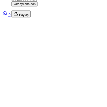
Varsayılana dön
0
Paylaş