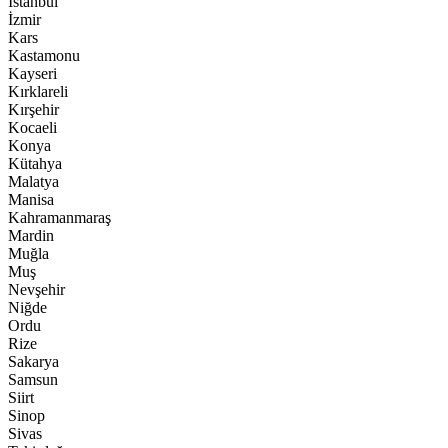
İstanbul
İzmir
Kars
Kastamonu
Kayseri
Kırklareli
Kırşehir
Kocaeli
Konya
Kütahya
Malatya
Manisa
Kahramanmaraş
Mardin
Muğla
Muş
Nevşehir
Niğde
Ordu
Rize
Sakarya
Samsun
Siirt
Sinop
Sivas