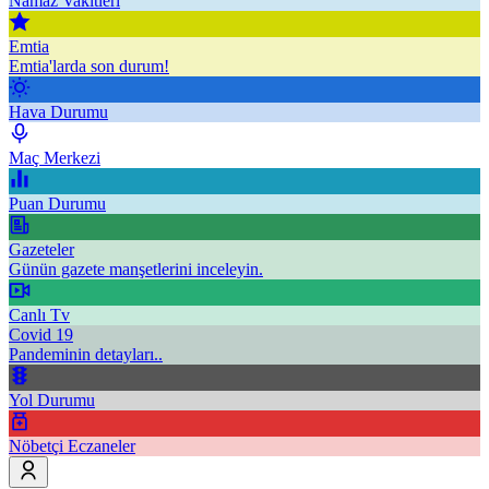
Namaz Vakitleri
Emtia
Emtia'larda son durum!
Hava Durumu
Maç Merkezi
Puan Durumu
Gazeteler
Günün gazete manşetlerini inceleyin.
Canlı Tv
Covid 19
Pandeminin detayları..
Yol Durumu
Nöbetçi Eczaneler