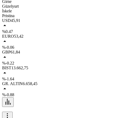
Girne
Güzelyurt
İskele
Pristina
USD
45,91
%0.47
EURO
53,42
%-0.06
GBP
61,84
%-0.22
BIST
13.662,75
%-1.64
GR. ALTIN
6.658,45
%-0.88