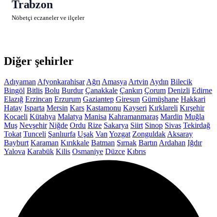
Trabzon
Nöbetçi eczaneler ve ilçeler
Diğer şehirler
Adıyaman
Afyonkarahisar
Ağrı
Amasya
Artvin
Aydın
Bilecik
Bingöl
Bitlis
Bolu
Burdur
Çanakkale
Çankırı
Çorum
Denizli
Edirne
Elazığ
Erzincan
Erzurum
Gaziantep
Giresun
Gümüşhane
Hakkari
Hatay
Isparta
Mersin
Kars
Kastamonu
Kayseri
Kırklareli
Kırşehir
Kocaeli
Kütahya
Malatya
Manisa
Kahramanmaraş
Mardin
Muğla
Muş
Nevşehir
Niğde
Ordu
Rize
Sakarya
Siirt
Sinop
Sivas
Tekirdağ
Tokat
Tunceli
Şanlıurfa
Uşak
Van
Yozgat
Zonguldak
Aksaray
Bayburt
Karaman
Kırıkkale
Batman
Şırnak
Bartın
Ardahan
Iğdır
Yalova
Karabük
Kilis
Osmaniye
Düzce
Kıbrıs