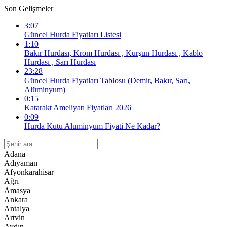
Son Gelişmeler
3:07
Güncel Hurda Fiyatları Listesi
1:10
Bakır Hurdası, Krom Hurdası , Kurşun Hurdası , Kablo
Hurdası , Sarı Hurdası
23:28
Güncel Hurda Fiyatları Tablosu (Demir, Bakır, Sarı,
Alüminyum)
0:15
Katarakt Ameliyatı Fiyatları 2026
0:09
Hurda Kutu Aluminyum Fiyati Ne Kadar?
Adana
Adıyaman
Afyonkarahisar
Ağrı
Amasya
Ankara
Antalya
Artvin
Aydın