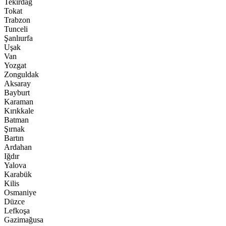
Tekirdağ
Tokat
Trabzon
Tunceli
Şanlıurfa
Uşak
Van
Yozgat
Zonguldak
Aksaray
Bayburt
Karaman
Kırıkkale
Batman
Şırnak
Bartın
Ardahan
Iğdır
Yalova
Karabük
Kilis
Osmaniye
Düzce
Lefkoşa
Gazimağusa