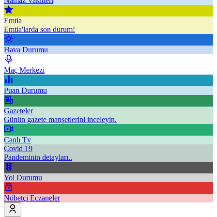
Namaz Vakitleri
Emtia
Emtia'larda son durum!
Hava Durumu
Maç Merkezi
Puan Durumu
Gazeteler
Günün gazete manşetlerini inceleyin.
Canlı Tv
Covid 19
Pandeminin detayları..
Yol Durumu
Nöbetçi Eczaneler