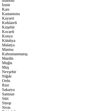
İstanbul
İzmir
Kars
Kastamonu
Kayseri
Kırklareli
Kırşehir
Kocaeli
Konya
Kütahya
Malatya
Manisa
Kahramanmaraş
Mardin
Muğla
Muş
Nevşehir
Niğde
Ordu
Rize
Sakarya
Samsun
Siirt
Sinop
Sivas