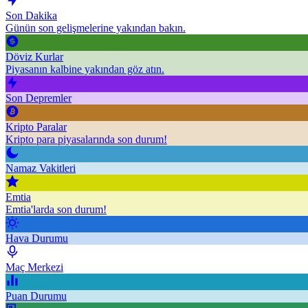
Son Dakika
Günün son gelişmelerine yakından bakın.
Döviz Kurlar
Piyasanın kalbine yakından göz atın.
Son Depremler
Kripto Paralar
Kripto para piyasalarında son durum!
Namaz Vakitleri
Emtia
Emtia'larda son durum!
Hava Durumu
Maç Merkezi
Puan Durumu