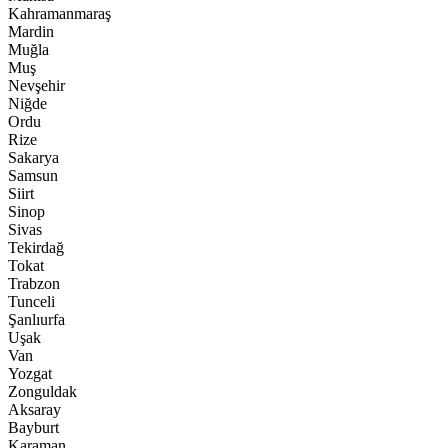
Kahramanmaraş
Mardin
Muğla
Muş
Nevşehir
Niğde
Ordu
Rize
Sakarya
Samsun
Siirt
Sinop
Sivas
Tekirdağ
Tokat
Trabzon
Tunceli
Şanlıurfa
Uşak
Van
Yozgat
Zonguldak
Aksaray
Bayburt
Karaman