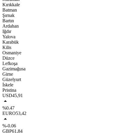
Kırıkkale
Batman
Şırnak
Bartın
Ardahan
Iğdır
Yalova
Karabük
Kilis
Osmaniye
Düzce
Lefkoşa
Gazimağusa
Girne
Güzelyurt
İskele
Pristina
USD
45,91
%0.47
EURO
53,42
%-0.06
GBP
61,84