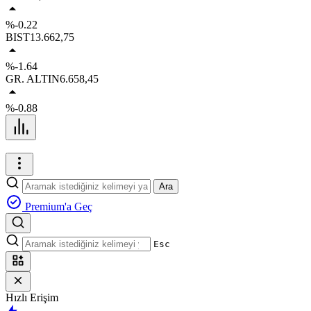
%-0.22
BIST
13.662,75
%-1.64
GR. ALTIN
6.658,45
%-0.88
Ara
Premium'a Geç
Esc
Hızlı Erişim