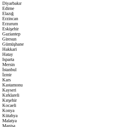
Diyarbakır
Edirne
Elazığ
Erzincan
Erzurum
Eskişehir
Gaziantep
Giresun
Gümüşhane
Hakkari
Hatay
Isparta
Mersin
İstanbul
İzmir
Kars
Kastamonu
Kayseri
Kırklareli
Kırşehir
Kocaeli
Konya
Kütahya
Malatya
Manisa