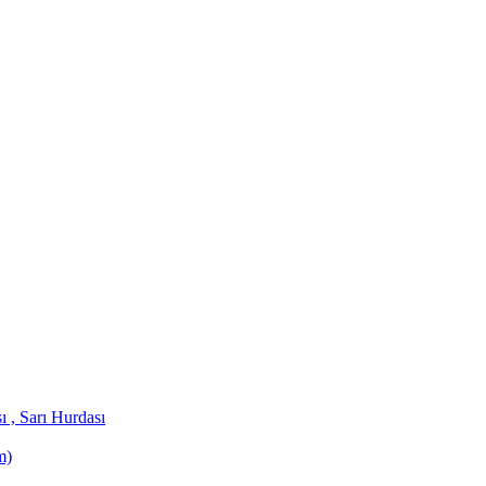
 , Sarı Hurdası
m)