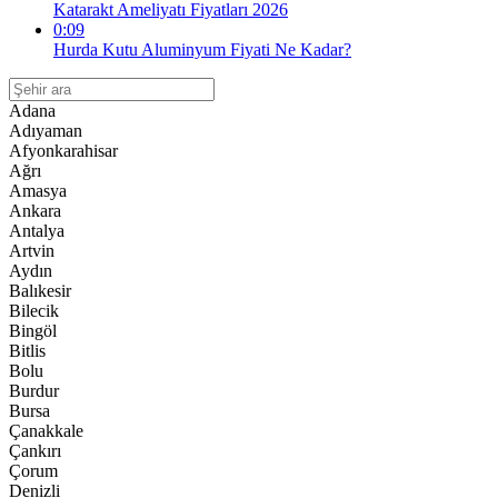
Katarakt Ameliyatı Fiyatları 2026
0:09
Hurda Kutu Aluminyum Fiyati Ne Kadar?
Adana
Adıyaman
Afyonkarahisar
Ağrı
Amasya
Ankara
Antalya
Artvin
Aydın
Balıkesir
Bilecik
Bingöl
Bitlis
Bolu
Burdur
Bursa
Çanakkale
Çankırı
Çorum
Denizli