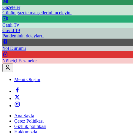
Gazeteler
Günün gazete manşetlerini inceleyin.
Canlı Tv
Covid 19
Pandeminin detayları..
Yol Durumu
Nöbetçi Eczaneler
Menü Oluştur
Ana Sayfa
Çerez Politikası
Gizlilik politikası
Hakkımızda