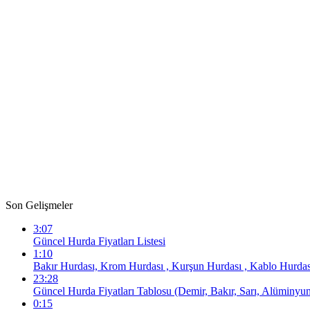
Son Gelişmeler
3:07
Güncel Hurda Fiyatları Listesi
1:10
Bakır Hurdası, Krom Hurdası , Kurşun Hurdası , Kablo Hurdası
23:28
Güncel Hurda Fiyatları Tablosu (Demir, Bakır, Sarı, Alüminyu
0:15