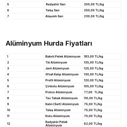
5
Radyatör Sarı
250,00 TL/kg
6
Talaş Sarı
250,00 TL/kg
7
Alaşımlı Sarı
230,00 TL/kg
Alüminyum Hurda Fiyatları
1
Bakırlı Petek Alüminyum
183,00 TL/kg
2
Tel Alüminyum
135,00 TL/kg
3
Jant Alüminyum
125,00 TL/kg
4
Ofset Kalıp Alüminyum
130,00 TL/kg
5
Profil Alüminyum
120,00 TL/kg
6
Çinkolu Alüminyum
105,00 TL/kg
7
Piston Alüminyum
77,00 TL/kg
8
Tas Tabak Alüminyum
110,00 TL/kg
9
Kalın (Sert) Alüminyum
75,00 TL/kg
10
Talaş Alüminyum
75,00 TL/kg
11
Kutu Alüminyum
70,00 TL/kg
Radyatör Petek
12
62,00 TL/kg
Alüminyum