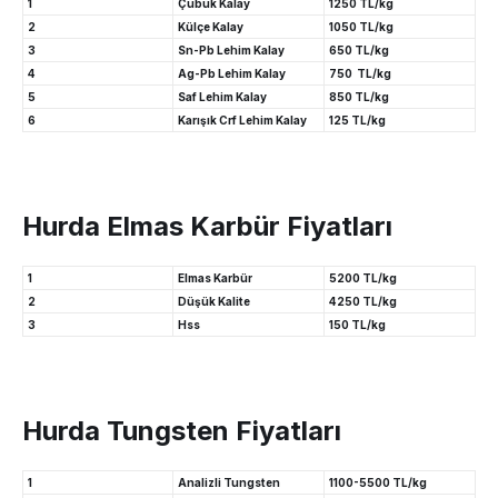
1
Çubuk Kalay
1250 TL/kg
2
Külçe Kalay
1050 TL/kg
3
Sn-Pb Lehim Kalay
650 TL/kg
4
Ag-Pb Lehim Kalay
750 TL/kg
5
Saf Lehim Kalay
850 TL/kg
6
Karışık Crf Lehim Kalay
125 TL/kg
Hurda Elmas Karbür Fiyatları
1
Elmas Karbür
5200 TL/kg
2
Düşük Kalite
4250 TL/kg
3
Hss
150 TL/kg
Hurda Tungsten Fiyatları
1
Analizli Tungsten
1100-5500 TL/kg