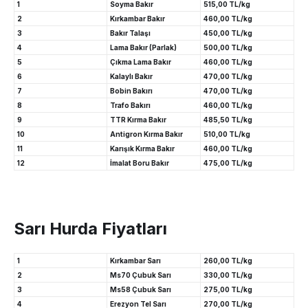
1
Soyma Bakır
515,00 TL/kg
2
Kırkambar Bakır
460,00 TL/kg
3
Bakır Talaşı
450,00 TL/kg
4
Lama Bakır (Parlak)
500,00 TL/kg
5
Çıkma Lama Bakır
460,00 TL/kg
6
Kalaylı Bakır
470,00 TL/kg
7
Bobin Bakırı
470,00 TL/kg
8
Trafo Bakırı
460,00 TL/kg
9
TTR Kırma Bakır
485,50 TL/kg
10
Antigron Kırma Bakır
510,00 TL/kg
11
Karışık Kırma Bakır
460,00 TL/kg
12
İmalat Boru Bakır
475,00 TL/kg
Sarı Hurda Fiyatları
1
Kırkambar Sarı
260,00 TL/kg
2
Ms70 Çubuk Sarı
330,00 TL/kg
3
Ms58 Çubuk Sarı
275,00 TL/kg
4
Erezyon Tel Sarı
270,00 TL/kg