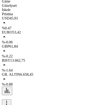
Girne
Güzelyurt
İskele
Pristina
USD
45,91
%0.47
EURO
53,42
%-0.06
GBP
61,84
%-0.22
BIST
13.662,75
%-1.64
GR. ALTIN
6.658,45
%-0.88