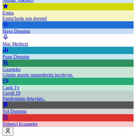
Namaz Vakitleri
Emtia
Emtia'larda son durum!
Hava Durumu
Maç Merkezi
Puan Durumu
Gazeteler
Günün gazete manşetlerini inceleyin.
Canlı Tv
Covid 19
Pandeminin detayları..
Yol Durumu
Nöbetçi Eczaneler