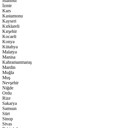
İstanbul
İzmir
Kars
Kastamonu
Kayseri
Kırklareli
Kırşehir
Kocaeli
Konya
Kütahya
Malatya
Manisa
Kahramanmaraş
Mardin
Muğla
Muş
Nevşehir
Niğde
Ordu
Rize
Sakarya
Samsun
Siirt
Sinop
Sivas