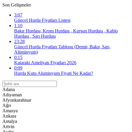
Son Gelişmeler
3:07
Güncel Hurda Fiyatları Listesi
1:10
Bakır Hurdası, Krom Hurdası , Kurşun Hurdası , Kablo
Hurdası , Sarı Hurdası
23:28
Güncel Hurda Fiyatları Tablosu (Demir, Bakır, Sarı,
Alüminyum)
0:15
Katarakt Ameliyatı Fiyatları 2026
0:09
Hurda Kutu Aluminyum Fiyati Ne Kadar?
Adana
Adıyaman
Afyonkarahisar
Ağrı
Amasya
Ankara
Antalya
Artvin
Aydın