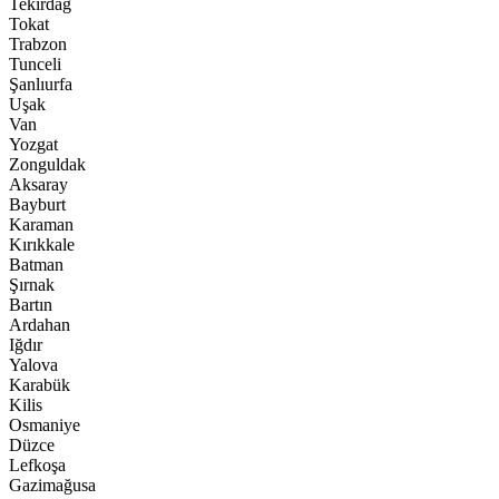
Tekirdağ
Tokat
Trabzon
Tunceli
Şanlıurfa
Uşak
Van
Yozgat
Zonguldak
Aksaray
Bayburt
Karaman
Kırıkkale
Batman
Şırnak
Bartın
Ardahan
Iğdır
Yalova
Karabük
Kilis
Osmaniye
Düzce
Lefkoşa
Gazimağusa