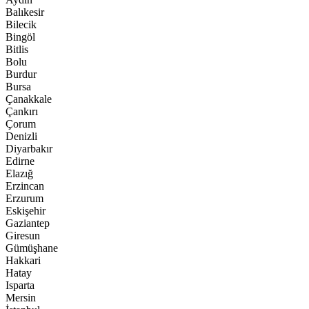
Balıkesir
Bilecik
Bingöl
Bitlis
Bolu
Burdur
Bursa
Çanakkale
Çankırı
Çorum
Denizli
Diyarbakır
Edirne
Elazığ
Erzincan
Erzurum
Eskişehir
Gaziantep
Giresun
Gümüşhane
Hakkari
Hatay
Isparta
Mersin