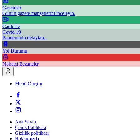
Gazeteler
Günün gazete manşetlerini inceleyin.
Canlı Tv
Covid 19
Pandeminin detayları..
Yol Durumu
Nöbetçi Eczaneler
Menü Oluştur
Ana Sayfa
Çerez Politikası
Gizlilik politikası
Hakkımızda