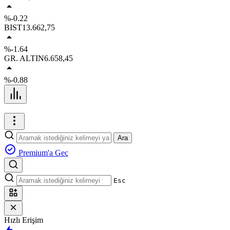
%-0.22
BIST
13.662,75
%-1.64
GR. ALTIN
6.658,45
%-0.88
Ara
Premium'a Geç
Esc
Hızlı Erişim