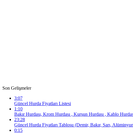
Son Gelişmeler
3:07
Güncel Hurda Fiyatları Listesi
1:10
Bakır Hurdası, Krom Hurdası , Kurşun Hurdası , Kablo Hurdası
23:28
Güncel Hurda Fiyatları Tablosu (Demir, Bakır, Sarı, Alüminyu
0:15