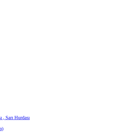
 , Sarı Hurdası
m)