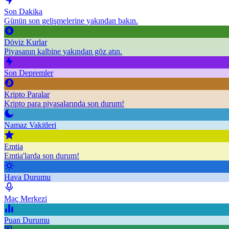
Son Dakika
Günün son gelişmelerine yakından bakın.
Döviz Kurlar
Piyasanın kalbine yakından göz atın.
Son Depremler
Kripto Paralar
Kripto para piyasalarında son durum!
Namaz Vakitleri
Emtia
Emtia'larda son durum!
Hava Durumu
Maç Merkezi
Puan Durumu