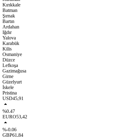
Kırıkkale
Batman
Şırnak
Bartın
Ardahan
Iğdır
Yalova
Karabük
Kilis
Osmaniye
Düzce
Lefkoşa
Gazimağusa
Girne
Güzelyurt
İskele
Pristina
USD
45,91
%0.47
EURO
53,42
%-0.06
GBP
61,84