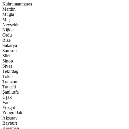
Kahramanmaraş
Mardin
Muğla
Muş
Nevşehir
Niğde
Ordu
Rize
Sakarya
Samsun
Siirt
Sinop
Sivas
Tekirdağ
Tokat
Trabzon
Tunceli
Şanlıurfa
Uşak
Van
Yozgat
Zonguldak
Aksaray
Bayburt
Karaman