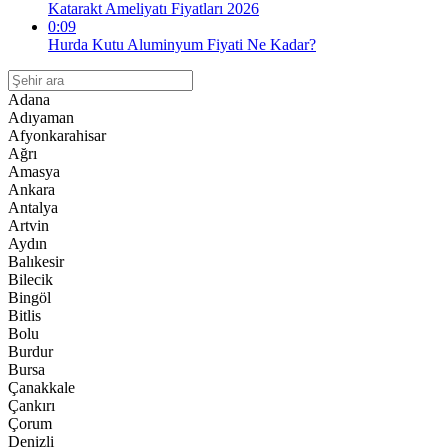
Katarakt Ameliyatı Fiyatları 2026
0:09
Hurda Kutu Aluminyum Fiyati Ne Kadar?
Adana
Adıyaman
Afyonkarahisar
Ağrı
Amasya
Ankara
Antalya
Artvin
Aydın
Balıkesir
Bilecik
Bingöl
Bitlis
Bolu
Burdur
Bursa
Çanakkale
Çankırı
Çorum
Denizli