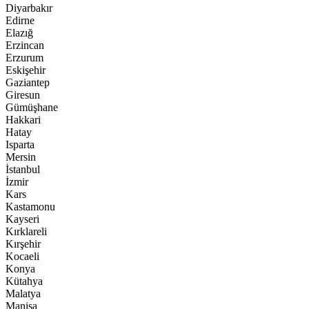
Diyarbakır
Edirne
Elazığ
Erzincan
Erzurum
Eskişehir
Gaziantep
Giresun
Gümüşhane
Hakkari
Hatay
Isparta
Mersin
İstanbul
İzmir
Kars
Kastamonu
Kayseri
Kırklareli
Kırşehir
Kocaeli
Konya
Kütahya
Malatya
Manisa