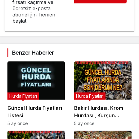
fırsatı kaçırma ve
ücretsiz e-posta
aboneliğini hemen
başlat.
Benzer Haberler
Hurda Fiyatları
Hurda Fiyatları
Güncel Hurda Fiyatları
Bakır Hurdası, Krom
Listesi
Hurdası , Kurşun
Hurdası , Kablo
5 ay önce
5 ay önce
Hurdası , Sarı Hurdası