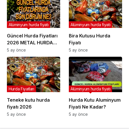
Alüminyum hurda fiyatı
Alüminyum hurda fiyatı
Güncel Hurda Fiyatları
Bira Kutusu Hurda
2026 METAL HURDA
Fiyatı
FİYAT LİSTESİ
5 ay önce
5 ay önce
Hurda Fiyatları
Alüminyum hurda fiyatı
Teneke kutu hurda
Hurda Kutu Aluminyum
fiyatı 2026
Fiyati Ne Kadar?
5 ay önce
5 ay önce