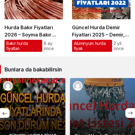
Hurda Bakır Fiyatları
Güncel Hurda Demir
2026 – Soyma Bakır
Fiyatları 2025 – Demir,
Fiyatları Güncel Fiyatlar
bakır, alüminyum ve
Bakır hurda
8 ay
Alüminyum hurda
2 yıl
fiyatları
önce
fiyatı
önce
krom hurda fiyatı ne
kadar?
Bunlara da bakabilirsin