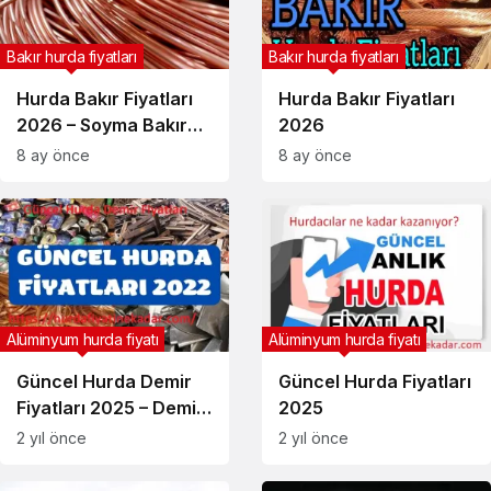
Bakır hurda fiyatları
Bakır hurda fiyatları
Hurda Bakır Fiyatları
Hurda Bakır Fiyatları
2026 – Soyma Bakır
2026
Fiyatları Güncel
8 ay önce
8 ay önce
Fiyatlar
Alüminyum hurda fiyatı
Alüminyum hurda fiyatı
Güncel Hurda Demir
Güncel Hurda Fiyatları
Fiyatları 2025 – Demir,
2025
bakır, alüminyum ve
2 yıl önce
2 yıl önce
krom hurda fiyatı ne
kadar?