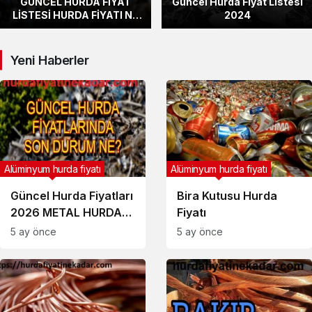
GÜNCEL HURDA FİYAT
Güncel Hurda Fiyat Listesi
LİSTESİ HURDA FİYATI NE
2024
KADAR
Yeni Haberler
Alüminyum hurda fiyatı
Alüminyum hurda fiyatı
Güncel Hurda Fiyatları
Bira Kutusu Hurda
2026 METAL HURDA
Fiyatı
FİYAT LİSTESİ
5 ay önce
5 ay önce