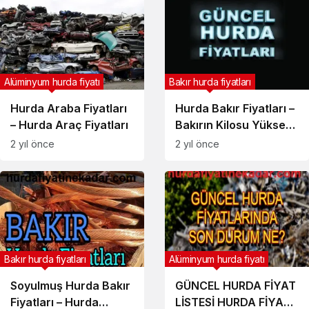
Alüminyum hurda fiyatı
Bakır hurda fiyatları
Hurda Araba Fiyatları
Hurda Bakır Fiyatları –
– Hurda Araç Fiyatları
Bakırın Kilosu Yüksek
Fiyat
2 yıl önce
2 yıl önce
Bakır hurda fiyatları
Alüminyum hurda fiyatı
Soyulmuş Hurda Bakır
GÜNCEL HURDA FİYAT
Fiyatları – Hurda
LİSTESİ HURDA FİYATI