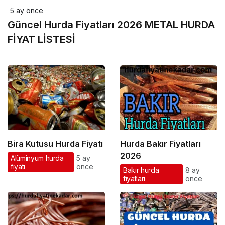
5 ay önce
Güncel Hurda Fiyatları 2026 METAL HURDA
FİYAT LİSTESİ
Bira Kutusu Hurda Fiyatı
Hurda Bakır Fiyatları
2026
Alüminyum hurda
5 ay
fiyatı
önce
Bakır hurda
8 ay
fiyatları
önce