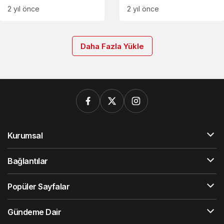
Soyma Bakır Fiyatları
NE KADAR
2 yıl önce
2 yıl önce
Daha Fazla Yükle
Kurumsal
Bağlantılar
Popüler Sayfalar
Gündeme Dair