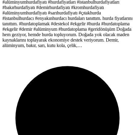
#alüminyumhurdafiyatı #hurdafiyatları #istanbulhurdafiyatları
#bakırhurdafiyatı #demirhurdafiyatı #kromhurdafiyatı
#alüminyumhurdafiyatı #sarıhurdafiyatı #çıtakhurda
#istanbulhurdacı #enyakınhurdacı hurdaları tanıttım. hurda fiyatlarını
tanıttım. #hurdatoplamak #destekol #ekgelir #hurda #hurdatoplama
#ekgelir #demir #alüminyum #hurdatoplama #geridönüşüm Doğada
hem geziyor, hemde hurda topluyorum. Doğada yok olacak maden
kaynaklarını toplayarak ekonomiye destek veriyorum. Demir,
alüminyum, bakır, sarı, kutu kola, çelik,…