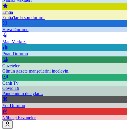
Namaz Vakitleri
Emtia
Emtia'larda son durum!
Hava Durumu
Maç Merkezi
Puan Durumu
Gazeteler
Günün gazete manşetlerini inceleyin.
Canlı Tv
Covid 19
Pandeminin detayları..
Yol Durumu
Nöbetçi Eczaneler