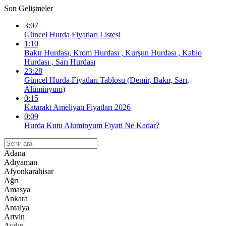
Son Gelişmeler
3:07
Güncel Hurda Fiyatları Listesi
1:10
Bakır Hurdası, Krom Hurdası , Kurşun Hurdası , Kablo
Hurdası , Sarı Hurdası
23:28
Güncel Hurda Fiyatları Tablosu (Demir, Bakır, Sarı,
Alüminyum)
0:15
Katarakt Ameliyatı Fiyatları 2026
0:09
Hurda Kutu Aluminyum Fiyati Ne Kadar?
Adana
Adıyaman
Afyonkarahisar
Ağrı
Amasya
Ankara
Antalya
Artvin
Aydın