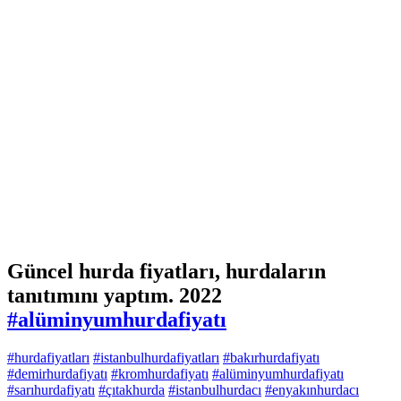
Güncel hurda fiyatları, hurdaların
tanıtımını yaptım. 2022
#alüminyumhurdafiyatı
#hurdafiyatları
#istanbulhurdafiyatları
#bakırhurdafiyatı
#demirhurdafiyatı
#kromhurdafiyatı
#alüminyumhurdafiyatı
#sarıhurdafiyatı
#çıtakhurda
#istanbulhurdacı
#enyakınhurdacı