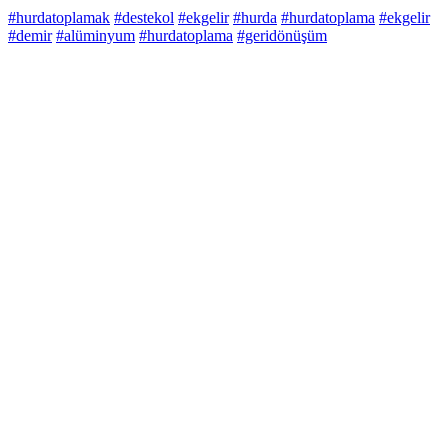
#hurdatoplamak
#destekol
#ekgelir
#hurda
#hurdatoplama
#ekgelir
#demir
#alüminyum
#hurdatoplama
#geridönüşüm