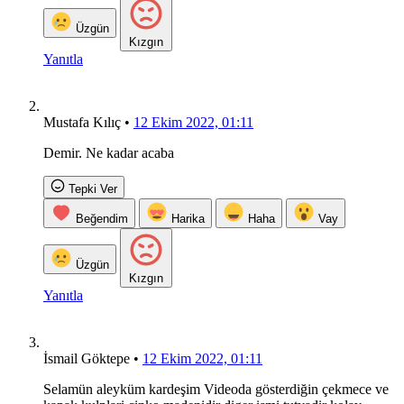
Üzgün
Kızgın
Yanıtla
Mustafa Kılıç
•
12 Ekim 2022, 01:11
Demir. Ne kadar acaba
Tepki Ver
Beğendim
Harika
Haha
Vay
Üzgün
Kızgın
Yanıtla
İsmail Göktepe
•
12 Ekim 2022, 01:11
Selamün aleyküm kardeşim Videoda gösterdiğin çekmece ve