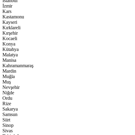
İstanbul
İzmir
Kars
Kastamonu
Kayseri
Kırklareli
Kırşehir
Kocaeli
Konya
Kütahya
Malatya
Manisa
Kahramanmaraş
Mardin
Muğla
Muş
Nevşehir
Niğde
Ordu
Rize
Sakarya
Samsun
Siirt
Sinop
Sivas