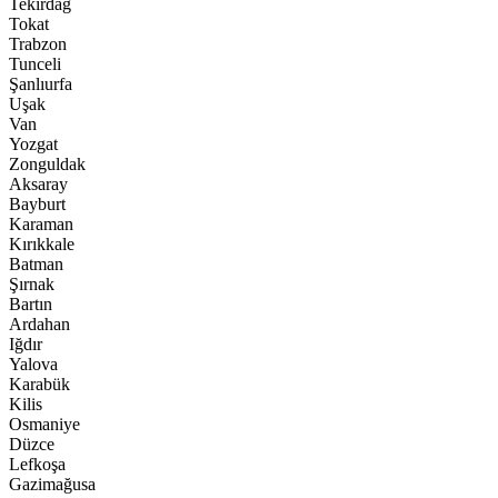
Tekirdağ
Tokat
Trabzon
Tunceli
Şanlıurfa
Uşak
Van
Yozgat
Zonguldak
Aksaray
Bayburt
Karaman
Kırıkkale
Batman
Şırnak
Bartın
Ardahan
Iğdır
Yalova
Karabük
Kilis
Osmaniye
Düzce
Lefkoşa
Gazimağusa