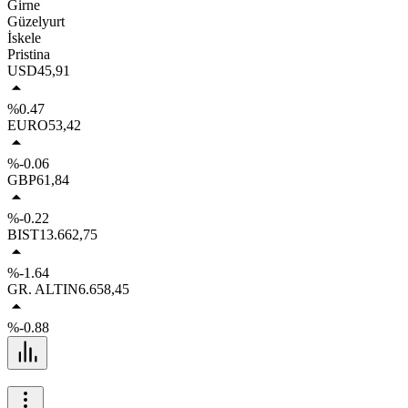
Girne
Güzelyurt
İskele
Pristina
USD
45,91
%0.47
EURO
53,42
%-0.06
GBP
61,84
%-0.22
BIST
13.662,75
%-1.64
GR. ALTIN
6.658,45
%-0.88