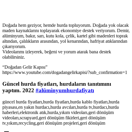
Doğada hem geziyor, hemde hurda topluyorum. Doğada yok olacak
maden kaynaklarını toplayarak ekonomiye destek veriyorum. Demir,
alüminyum, bakır, sarı, kutu kola, çelik, kartel gibi madenleri toprak
altından, çalılıkların arasından, yol kenarından, hafriyat atıklarından
çıkarıyorum.
Videolarımı izleyerek, beğeni ve yorum atarak bana destek
olabilirsiniz.
https://filmizle.movie/merhaba-benim-adim-doris
“Doğadan Gelir Kapısı”
https://www.youtube.com/dogadangelirkapisi/?sub_confirmation=1
Güncel hurda fiyatları, hurdaların tanıtımını
yaptım. 2022
#alüminyumhurdafiyatı
güncel hurda fiyatları,hurda fiyatları,hurda kablo fiyatları,hurda
piyasası,en yakın hurdacı,hurda avcıları,hurda tv,hurdacı,hurda
haberleri,elektronik atık,hurda,yıkım videoları,geri dönüşüm
videoları,scrapyard,geri dönüşüm fikirleri,geri dönüşüm
tv,yıkım,recycling,geri dönüşüm projeleri,geri dönüşüm