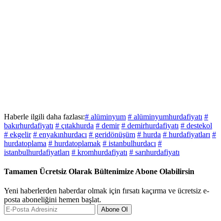
Haberle ilgili daha fazlası:
# alüminyum
# alüminyumhurdafiyatı
#
bakırhurdafiyatı
# çıtakhurda
# demir
# demirhurdafiyatı
# destekol
# ekgelir
# enyakınhurdacı
# geridönüşüm
# hurda
# hurdafiyatları
#
hurdatoplama
# hurdatoplamak
# istanbulhurdacı
#
istanbulhurdafiyatları
# kromhurdafiyatı
# sarıhurdafiyatı
Tamamen Ücretsiz Olarak Bültenimize Abone Olabilirsin
Yeni haberlerden haberdar olmak için fırsatı kaçırma ve ücretsiz e-
posta aboneliğini hemen başlat.
Abone Ol