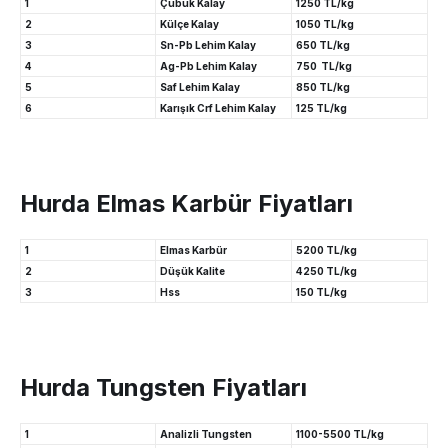
1
Çubuk Kalay
1250 TL/kg
2
Külçe Kalay
1050 TL/kg
3
Sn-Pb Lehim Kalay
650 TL/kg
4
Ag-Pb Lehim Kalay
750 TL/kg
5
Saf Lehim Kalay
850 TL/kg
6
Karışık Crf Lehim Kalay
125 TL/kg
Hurda Elmas Karbür Fiyatları
1
Elmas Karbür
5200 TL/kg
2
Düşük Kalite
4250 TL/kg
3
Hss
150 TL/kg
Hurda Tungsten Fiyatları
1
Analizli Tungsten
1100-5500 TL/kg