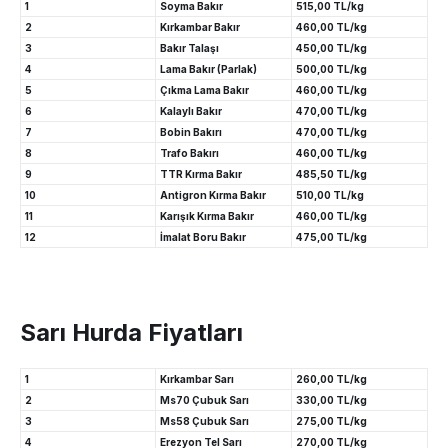
1
Soyma Bakır
515,00 TL/kg
2
Kırkambar Bakır
460,00 TL/kg
3
Bakır Talaşı
450,00 TL/kg
4
Lama Bakır (Parlak)
500,00 TL/kg
5
Çıkma Lama Bakır
460,00 TL/kg
6
Kalaylı Bakır
470,00 TL/kg
7
Bobin Bakırı
470,00 TL/kg
8
Trafo Bakırı
460,00 TL/kg
9
TTR Kırma Bakır
485,50 TL/kg
10
Antigron Kırma Bakır
510,00 TL/kg
11
Karışık Kırma Bakır
460,00 TL/kg
12
İmalat Boru Bakır
475,00 TL/kg
Sarı Hurda Fiyatları
1
Kırkambar Sarı
260,00 TL/kg
2
Ms70 Çubuk Sarı
330,00 TL/kg
3
Ms58 Çubuk Sarı
275,00 TL/kg
4
Erezyon Tel Sarı
270,00 TL/kg