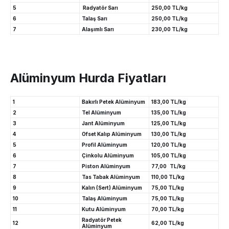
5
Radyatör Sarı
250,00 TL/kg
6
Talaş Sarı
250,00 TL/kg
7
Alaşımlı Sarı
230,00 TL/kg
Alüminyum Hurda Fiyatları
1
Bakırlı Petek Alüminyum
183,00 TL/kg
2
Tel Alüminyum
135,00 TL/kg
3
Jant Alüminyum
125,00 TL/kg
4
Ofset Kalıp Alüminyum
130,00 TL/kg
5
Profil Alüminyum
120,00 TL/kg
6
Çinkolu Alüminyum
105,00 TL/kg
7
Piston Alüminyum
77,00 TL/kg
8
Tas Tabak Alüminyum
110,00 TL/kg
9
Kalın (Sert) Alüminyum
75,00 TL/kg
10
Talaş Alüminyum
75,00 TL/kg
11
Kutu Alüminyum
70,00 TL/kg
Radyatör Petek
12
62,00 TL/kg
Alüminyum