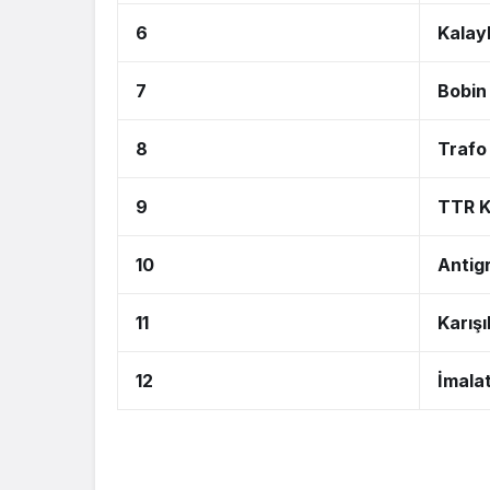
6
Kalayl
7
Bobin 
8
Trafo 
9
TTR K
10
Antig
11
Karışı
12
İmala