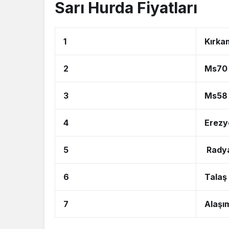
Sarı Hurda Fiyatları
1
Kırka
2
Ms70 
3
Ms58 
4
Erezy
5
Radya
6
Talaş
7
Alaşım