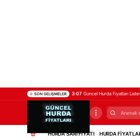
3:07
Güncel Hurda Fiyatları Liste
SON GELIŞMELER
HURDA SARI FİYATI
HURDA FİYATLAR