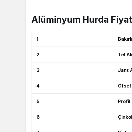
Alüminyum Hurda Fiyatl
1
Bakır
2
Tel A
3
Jant 
4
Ofset
5
Profi
6
Çinko