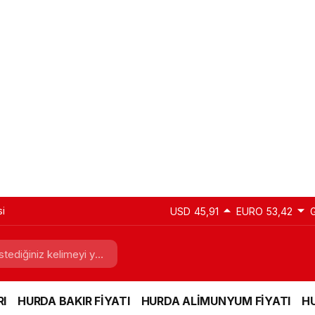
si
USD
45,91
EURO
53,42
I
HURDA BAKIR FİYATI
HURDA ALİMUNYUM FİYATI
HU