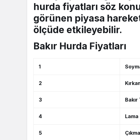
hurda fiyatları
söz konu
görünen piyasa hareketl
ölçüde etkileyebilir.
Bakır Hurda Fiyatları
1
Soyma
2
Kırka
3
Bakır 
4
Lama 
5
Çıkma