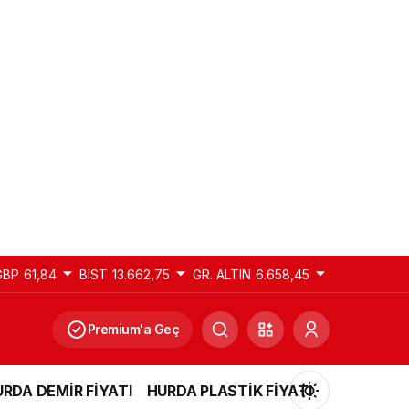
GBP
61,84
BIST
13.662,75
GR. ALTIN
6.658,45
Premium'a Geç
RDA DEMİR FİYATI
HURDA PLASTİK FİYATI