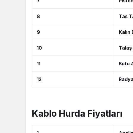
7
Pisto
8
Tas T
9
Kalın
10
Talaş
11
Kutu 
12
Radya
Kablo Hurda Fiyatları