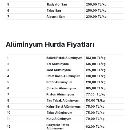
5
Radyatör Sarı
250,00 TL/kg
6
Talaş Sarı
250,00 TL/kg
7
Alaşımlı Sarı
230,00 TL/kg
Alüminyum Hurda Fiyatları
1
Bakırlı Petek Alüminyum
183,00 TL/kg
2
Tel Alüminyum
135,00 TL/kg
3
Jant Alüminyum
125,00 TL/kg
4
Ofset Kalıp Alüminyum
130,00 TL/kg
5
Profil Alüminyum
120,00 TL/kg
6
Çinkolu Alüminyum
105,00 TL/kg
7
Piston Alüminyum
77,00 TL/kg
8
Tas Tabak Alüminyum
110,00 TL/kg
9
Kalın (Sert) Alüminyum
75,00 TL/kg
10
Talaş Alüminyum
75,00 TL/kg
11
Kutu Alüminyum
70,00 TL/kg
Radyatör Petek
12
62,00 TL/kg
Alüminyum