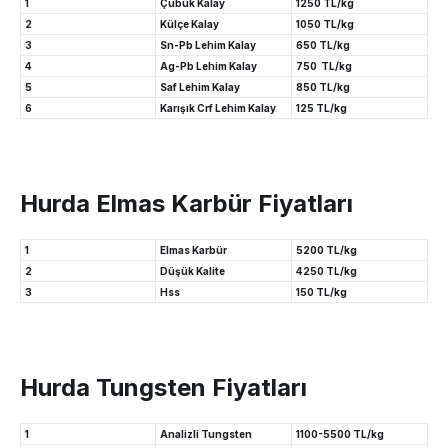
1
Çubuk Kalay
1250 TL/kg
2
Külçe Kalay
1050 TL/kg
3
Sn-Pb Lehim Kalay
650 TL/kg
4
Ag-Pb Lehim Kalay
750 TL/kg
5
Saf Lehim Kalay
850 TL/kg
6
Karışık Crf Lehim Kalay
125 TL/kg
Hurda Elmas Karbür Fiyatları
1
Elmas Karbür
5200 TL/kg
2
Düşük Kalite
4250 TL/kg
3
Hss
150 TL/kg
Hurda Tungsten Fiyatları
1
Analizli Tungsten
1100-5500 TL/kg