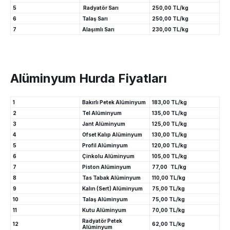
5
Radyatör Sarı
250,00 TL/kg
6
Talaş Sarı
250,00 TL/kg
7
Alaşımlı Sarı
230,00 TL/kg
Alüminyum Hurda Fiyatları
1
Bakırlı Petek Alüminyum
183,00 TL/kg
2
Tel Alüminyum
135,00 TL/kg
3
Jant Alüminyum
125,00 TL/kg
4
Ofset Kalıp Alüminyum
130,00 TL/kg
5
Profil Alüminyum
120,00 TL/kg
6
Çinkolu Alüminyum
105,00 TL/kg
7
Piston Alüminyum
77,00 TL/kg
8
Tas Tabak Alüminyum
110,00 TL/kg
9
Kalın (Sert) Alüminyum
75,00 TL/kg
10
Talaş Alüminyum
75,00 TL/kg
11
Kutu Alüminyum
70,00 TL/kg
Radyatör Petek
12
62,00 TL/kg
Alüminyum