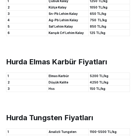
1
Çubuk Kalay
1250 TL/kg
2
Külçe Kalay
1050 TL/kg
3
Sn-Pb Lehim Kalay
650 TL/kg
4
Ag-Pb Lehim Kalay
750 TL/kg
5
Saf Lehim Kalay
850 TL/kg
6
Karışık Crf Lehim Kalay
125 TL/kg
Hurda Elmas Karbür Fiyatları
1
Elmas Karbür
5200 TL/kg
2
Düşük Kalite
4250 TL/kg
3
Hss
150 TL/kg
Hurda Tungsten Fiyatları
1
Analizli Tungsten
1100-5500 TL/kg