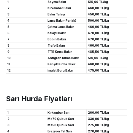
1
Soyma Bakır
515,00 TL/kg
2
Kırkambar Bakır
460,00 TL/kg
3
Bakır Talaşı
450,00 TL/kg
4
Lama Bakır (Parlak)
500,00 TL/kg
5
Çıkma Lama Bakır
460,00 TL/kg
6
Kalaylı Bakır
470,00 TL/kg
7
Bobin Bakırı
470,00 TL/kg
8
Trafo Bakırı
460,00 TL/kg
9
TTR Kırma Bakır
485,50 TL/kg
10
Antigron Kırma Bakır
510,00 TL/kg
11
Karışık Kırma Bakır
460,00 TL/kg
12
İmalat Boru Bakır
475,00 TL/kg
Sarı Hurda Fiyatları
1
Kırkambar Sarı
260,00 TL/kg
2
Ms70 Çubuk Sarı
330,00 TL/kg
3
Ms58 Çubuk Sarı
275,00 TL/kg
4
Erezyon Tel Sarı
270,00 TL/kg