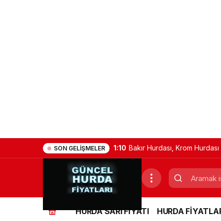
1:10
Bakır Hurdası, Krom Hurdası 
SON GELIŞMELER
Kurşun Hurdası , Kablo Hurda
Sarı Hurdası
HURDA SARI FİYATI
HURDA FİYATLAR