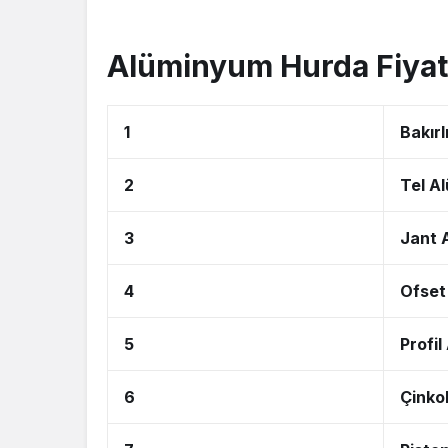
Alüminyum Hurda Fiyatl
1
Bakır
2
Tel A
3
Jant 
4
Ofset
5
Profi
6
Çinko