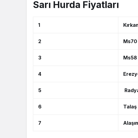
Sarı Hurda Fiyatları
1
Kırka
2
Ms70 
3
Ms58 
4
Erezy
5
Radya
6
Talaş
7
Alaşım