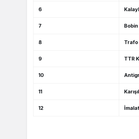
6
Kalayl
7
Bobin 
8
Trafo 
9
TTR K
10
Antig
11
Karışı
12
İmala