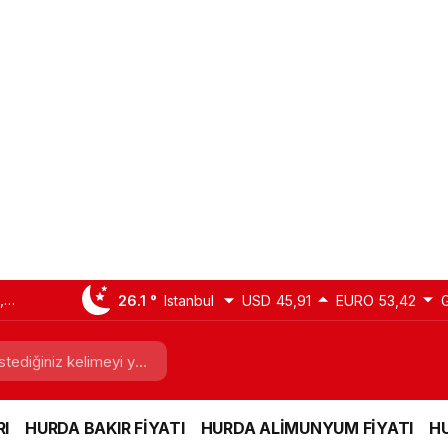
,
26.1 °
Istanbul
USD
45,91
EURO
53,42
sı ,
I
HURDA BAKIR FİYATI
HURDA ALİMUNYUM FİYATI
HU