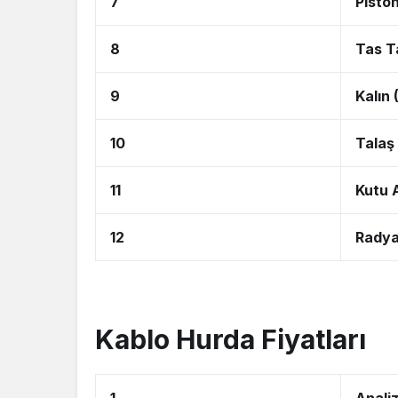
7
Pisto
8
Tas T
9
Kalın
10
Talaş
11
Kutu 
12
Radya
Kablo Hurda Fiyatları