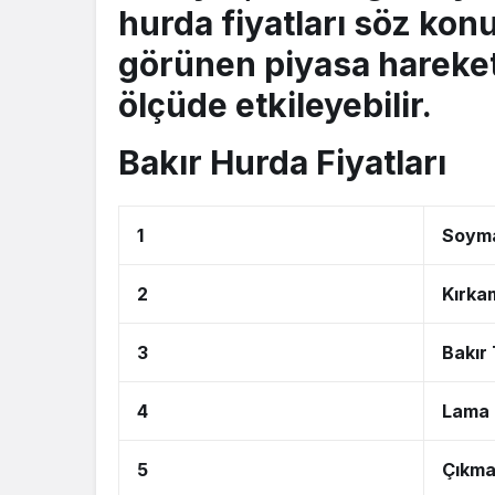
hurda fiyatları
söz konu
görünen piyasa hareketl
ölçüde etkileyebilir.
Bakır Hurda Fiyatları
1
Soyma
2
Kırka
3
Bakır 
4
Lama 
5
Çıkma