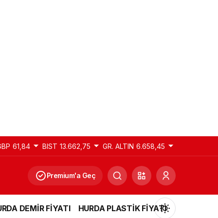
GBP
61,84
BIST
13.662,75
GR. ALTIN
6.658,45
Premium'a Geç
RDA DEMİR FİYATI
HURDA PLASTİK FİYATI