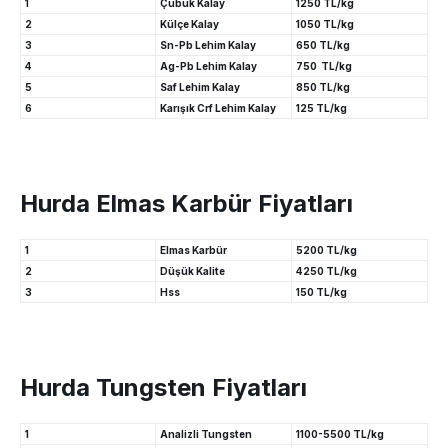
1
Çubuk Kalay
1250 TL/kg
2
Külçe Kalay
1050 TL/kg
3
Sn-Pb Lehim Kalay
650 TL/kg
4
Ag-Pb Lehim Kalay
750 TL/kg
5
Saf Lehim Kalay
850 TL/kg
6
Karışık Crf Lehim Kalay
125 TL/kg
Hurda Elmas Karbür Fiyatları
1
Elmas Karbür
5200 TL/kg
2
Düşük Kalite
4250 TL/kg
3
Hss
150 TL/kg
Hurda Tungsten Fiyatları
1
Analizli Tungsten
1100-5500 TL/kg