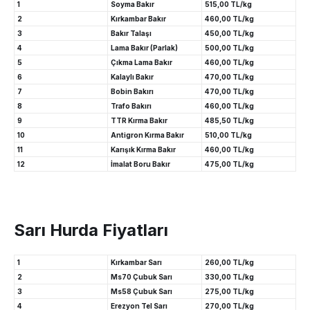
1
Soyma Bakır
515,00 TL/kg
2
Kırkambar Bakır
460,00 TL/kg
3
Bakır Talaşı
450,00 TL/kg
4
Lama Bakır (Parlak)
500,00 TL/kg
5
Çıkma Lama Bakır
460,00 TL/kg
6
Kalaylı Bakır
470,00 TL/kg
7
Bobin Bakırı
470,00 TL/kg
8
Trafo Bakırı
460,00 TL/kg
9
TTR Kırma Bakır
485,50 TL/kg
10
Antigron Kırma Bakır
510,00 TL/kg
11
Karışık Kırma Bakır
460,00 TL/kg
12
İmalat Boru Bakır
475,00 TL/kg
Sarı Hurda Fiyatları
1
Kırkambar Sarı
260,00 TL/kg
2
Ms70 Çubuk Sarı
330,00 TL/kg
3
Ms58 Çubuk Sarı
275,00 TL/kg
4
Erezyon Tel Sarı
270,00 TL/kg