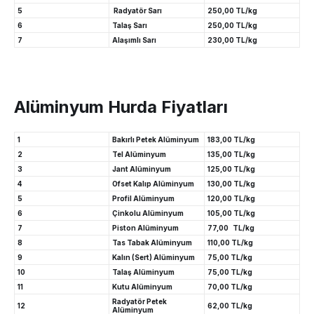
5
Radyatör Sarı
250,00 TL/kg
6
Talaş Sarı
250,00 TL/kg
7
Alaşımlı Sarı
230,00 TL/kg
Alüminyum Hurda Fiyatları
1
Bakırlı Petek Alüminyum
183,00 TL/kg
2
Tel Alüminyum
135,00 TL/kg
3
Jant Alüminyum
125,00 TL/kg
4
Ofset Kalıp Alüminyum
130,00 TL/kg
5
Profil Alüminyum
120,00 TL/kg
6
Çinkolu Alüminyum
105,00 TL/kg
7
Piston Alüminyum
77,00 TL/kg
8
Tas Tabak Alüminyum
110,00 TL/kg
9
Kalın (Sert) Alüminyum
75,00 TL/kg
10
Talaş Alüminyum
75,00 TL/kg
11
Kutu Alüminyum
70,00 TL/kg
Radyatör Petek
12
62,00 TL/kg
Alüminyum