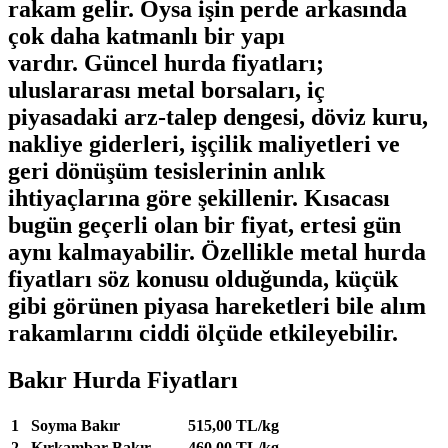
rakam gelir. Oysa işin perde arkasında
çok daha katmanlı bir yapı
vardır.
Güncel hurda fiyatları
;
uluslararası metal borsaları, iç
piyasadaki arz-talep dengesi, döviz kuru,
nakliye giderleri, işçilik maliyetleri ve
geri dönüşüm tesislerinin anlık
ihtiyaçlarına göre şekillenir. Kısacası
bugün geçerli olan bir fiyat, ertesi gün
aynı kalmayabilir. Özellikle
metal hurda
fiyatları
söz konusu olduğunda, küçük
gibi görünen piyasa hareketleri bile alım
rakamlarını ciddi ölçüde etkileyebilir.
Bakır Hurda Fiyatları
1
Soyma Bakır
515,00 TL/kg
2
Kırkambar Bakır
460,00 TL/kg