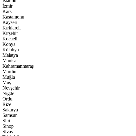
İstanbul
İzmir
Kars
Kastamonu
Kayseri
Kırklareli
Kırşehir
Kocaeli
Konya
Kütahya
Malatya
Manisa
Kahramanmaraş
Mardin
Muğla
Muş
Nevşehir
Niğde
Ordu
Rize
Sakarya
Samsun
Siirt
Sinop
Sivas