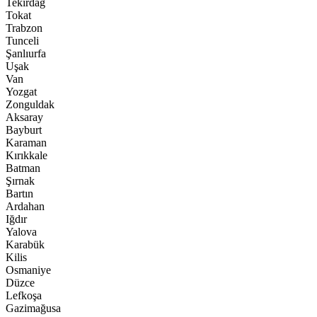
Tekirdağ
Tokat
Trabzon
Tunceli
Şanlıurfa
Uşak
Van
Yozgat
Zonguldak
Aksaray
Bayburt
Karaman
Kırıkkale
Batman
Şırnak
Bartın
Ardahan
Iğdır
Yalova
Karabük
Kilis
Osmaniye
Düzce
Lefkoşa
Gazimağusa