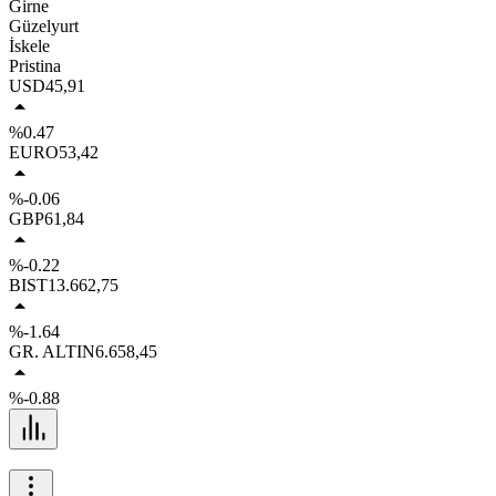
Girne
Güzelyurt
İskele
Pristina
USD
45,91
%0.47
EURO
53,42
%-0.06
GBP
61,84
%-0.22
BIST
13.662,75
%-1.64
GR. ALTIN
6.658,45
%-0.88