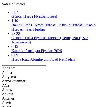
Son Gelişmeler
3:07
Güncel Hurda Fiyatları Listesi
1:10
Bakır Hurdası, Krom Hurdası , Kurşun Hurdası , Kablo
Hurdası , Sarı Hurdası
23:28
Güncel Hurda Fiyatları Tablosu (Demir, Bakır, Sarı,
Alüminyum)
0:15
Katarakt Ameliyatı Fiyatları 2026
0:09
Hurda Kutu Aluminyum Fiyati Ne Kadar?
Adana
Adıyaman
Afyonkarahisar
Ağrı
Amasya
Ankara
Antalya
Artvin
Aydın