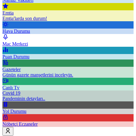
Namaz Vakitleri
Emtia
Emtia'larda son durum!
Hava Durumu
Maç Merkezi
Puan Durumu
Gazeteler
Günün gazete manşetlerini inceleyin.
Canlı Tv
Covid 19
Pandeminin detayları..
Yol Durumu
Nöbetçi Eczaneler