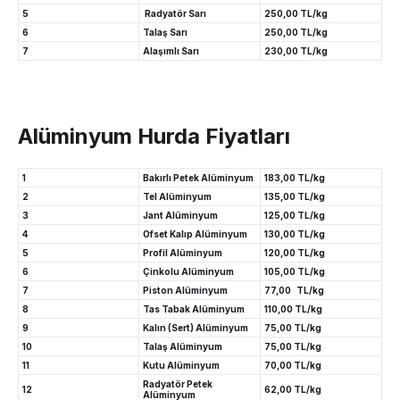
5
Radyatör Sarı
250,00 TL/kg
6
Talaş Sarı
250,00 TL/kg
7
Alaşımlı Sarı
230,00 TL/kg
Alüminyum Hurda Fiyatları
1
Bakırlı Petek Alüminyum
183,00 TL/kg
2
Tel Alüminyum
135,00 TL/kg
3
Jant Alüminyum
125,00 TL/kg
4
Ofset Kalıp Alüminyum
130,00 TL/kg
5
Profil Alüminyum
120,00 TL/kg
6
Çinkolu Alüminyum
105,00 TL/kg
7
Piston Alüminyum
77,00 TL/kg
8
Tas Tabak Alüminyum
110,00 TL/kg
9
Kalın (Sert) Alüminyum
75,00 TL/kg
10
Talaş Alüminyum
75,00 TL/kg
11
Kutu Alüminyum
70,00 TL/kg
Radyatör Petek
12
62,00 TL/kg
Alüminyum