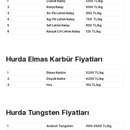
1
Çubuk Kalay
1250 TL/kg
2
Külçe Kalay
1050 TL/kg
3
Sn-Pb Lehim Kalay
650 TL/kg
4
Ag-Pb Lehim Kalay
750 TL/kg
5
Saf Lehim Kalay
850 TL/kg
6
Karışık Crf Lehim Kalay
125 TL/kg
Hurda Elmas Karbür Fiyatları
1
Elmas Karbür
5200 TL/kg
2
Düşük Kalite
4250 TL/kg
3
Hss
150 TL/kg
Hurda Tungsten Fiyatları
1
Analizli Tungsten
1100-5500 TL/kg