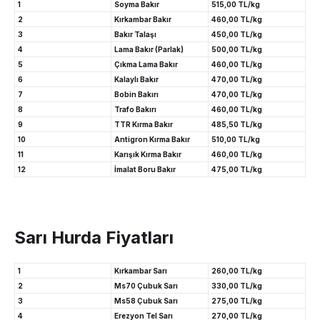
1
Soyma Bakır
515,00 TL/kg
2
Kırkambar Bakır
460,00 TL/kg
3
Bakır Talaşı
450,00 TL/kg
4
Lama Bakır (Parlak)
500,00 TL/kg
5
Çıkma Lama Bakır
460,00 TL/kg
6
Kalaylı Bakır
470,00 TL/kg
7
Bobin Bakırı
470,00 TL/kg
8
Trafo Bakırı
460,00 TL/kg
9
TTR Kırma Bakır
485,50 TL/kg
10
Antigron Kırma Bakır
510,00 TL/kg
11
Karışık Kırma Bakır
460,00 TL/kg
12
İmalat Boru Bakır
475,00 TL/kg
Sarı Hurda Fiyatları
1
Kırkambar Sarı
260,00 TL/kg
2
Ms70 Çubuk Sarı
330,00 TL/kg
3
Ms58 Çubuk Sarı
275,00 TL/kg
4
Erezyon Tel Sarı
270,00 TL/kg