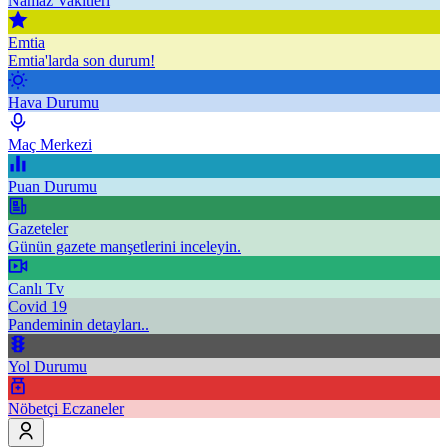
Namaz Vakitleri
Emtia
Emtia'larda son durum!
Hava Durumu
Maç Merkezi
Puan Durumu
Gazeteler
Günün gazete manşetlerini inceleyin.
Canlı Tv
Covid 19
Pandeminin detayları..
Yol Durumu
Nöbetçi Eczaneler