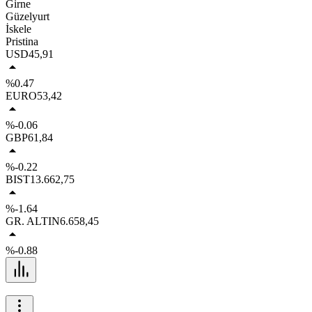
Girne
Güzelyurt
İskele
Pristina
USD
45,91
%0.47
EURO
53,42
%-0.06
GBP
61,84
%-0.22
BIST
13.662,75
%-1.64
GR. ALTIN
6.658,45
%-0.88