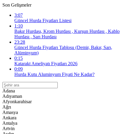
Son Gelişmeler
3:07
Güncel Hurda Fiyatları Listesi
1:10
Bakır Hurdası, Krom Hurdası , Kurşun Hurdası , Kablo
Hurdası , Sarı Hurdası
23:28
Güncel Hurda Fiyatları Tablosu (Demir, Bakır, Sarı,
Alüminyum)
0:15
Katarakt Ameliyatı Fiyatları 2026
0:09
Hurda Kutu Aluminyum Fiyati Ne Kadar?
Adana
Adıyaman
Afyonkarahisar
Ağrı
Amasya
Ankara
Antalya
Artvin
Aydın