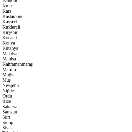
İstanbul
İzmir
Kars
Kastamonu
Kayseri
Kırklareli
Kırşehir
Kocaeli
Konya
Kütahya
Malatya
Manisa
Kahramanmaraş
Mardin
Muğla
Muş
Nevşehir
Niğde
Ordu
Rize
Sakarya
Samsun
Siirt
Sinop
Sivas