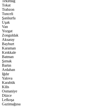
Tekirdağ
Tokat
Trabzon
Tunceli
Şanlıurfa
Uşak
Van
Yozgat
Zonguldak
Aksaray
Bayburt
Karaman
Kırıkkale
Batman
Şırnak
Bartın
Ardahan
Iğdır
Yalova
Karabük
Kilis
Osmaniye
Düzce
Lefkoşa
Gazimağusa