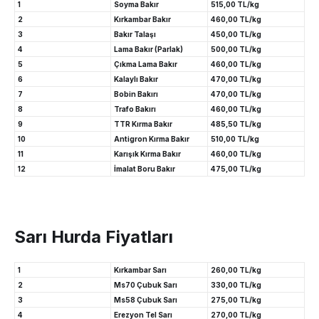
1
Soyma Bakır
515,00 TL/kg
2
Kırkambar Bakır
460,00 TL/kg
3
Bakır Talaşı
450,00 TL/kg
4
Lama Bakır (Parlak)
500,00 TL/kg
5
Çıkma Lama Bakır
460,00 TL/kg
6
Kalaylı Bakır
470,00 TL/kg
7
Bobin Bakırı
470,00 TL/kg
8
Trafo Bakırı
460,00 TL/kg
9
TTR Kırma Bakır
485,50 TL/kg
10
Antigron Kırma Bakır
510,00 TL/kg
11
Karışık Kırma Bakır
460,00 TL/kg
12
İmalat Boru Bakır
475,00 TL/kg
Sarı Hurda Fiyatları
1
Kırkambar Sarı
260,00 TL/kg
2
Ms70 Çubuk Sarı
330,00 TL/kg
3
Ms58 Çubuk Sarı
275,00 TL/kg
4
Erezyon Tel Sarı
270,00 TL/kg