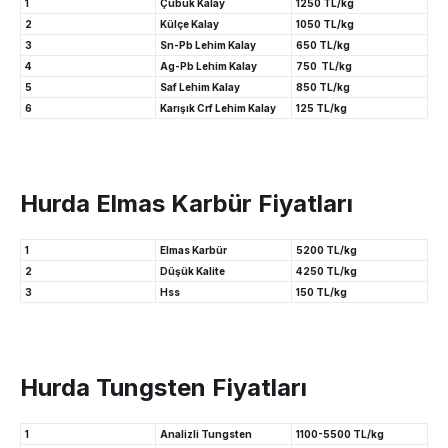
1
Çubuk Kalay
1250 TL/kg
2
Külçe Kalay
1050 TL/kg
3
Sn-Pb Lehim Kalay
650 TL/kg
4
Ag-Pb Lehim Kalay
750 TL/kg
5
Saf Lehim Kalay
850 TL/kg
6
Karışık Crf Lehim Kalay
125 TL/kg
Hurda Elmas Karbür Fiyatları
1
Elmas Karbür
5200 TL/kg
2
Düşük Kalite
4250 TL/kg
3
Hss
150 TL/kg
Hurda Tungsten Fiyatları
1
Analizli Tungsten
1100-5500 TL/kg