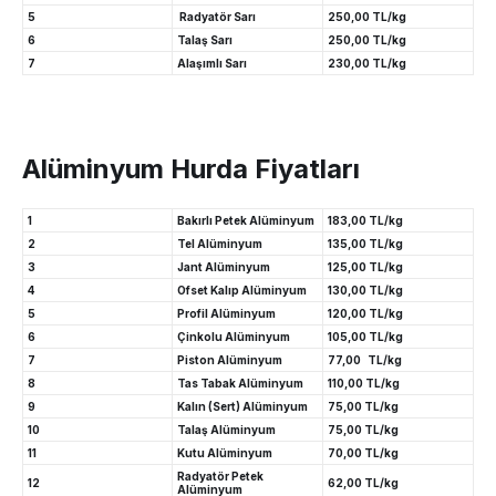
5
Radyatör Sarı
250,00 TL/kg
6
Talaş Sarı
250,00 TL/kg
7
Alaşımlı Sarı
230,00 TL/kg
Alüminyum Hurda Fiyatları
1
Bakırlı Petek Alüminyum
183,00 TL/kg
2
Tel Alüminyum
135,00 TL/kg
3
Jant Alüminyum
125,00 TL/kg
4
Ofset Kalıp Alüminyum
130,00 TL/kg
5
Profil Alüminyum
120,00 TL/kg
6
Çinkolu Alüminyum
105,00 TL/kg
7
Piston Alüminyum
77,00 TL/kg
8
Tas Tabak Alüminyum
110,00 TL/kg
9
Kalın (Sert) Alüminyum
75,00 TL/kg
10
Talaş Alüminyum
75,00 TL/kg
11
Kutu Alüminyum
70,00 TL/kg
Radyatör Petek
12
62,00 TL/kg
Alüminyum