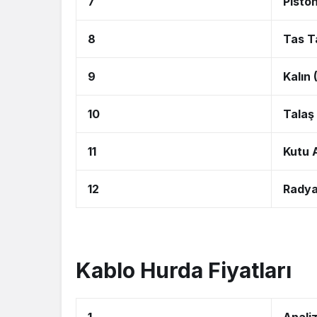
7
Pisto
8
Tas T
9
Kalın
10
Talaş
11
Kutu 
12
Radya
Kablo Hurda Fiyatları