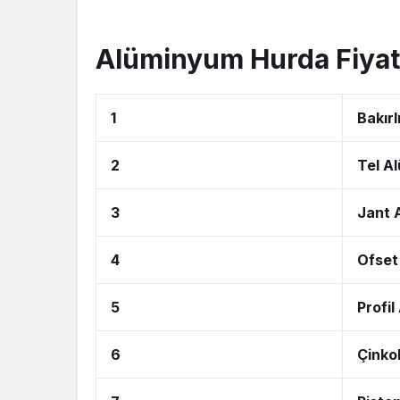
Alüminyum Hurda Fiyatl
1
Bakır
2
Tel A
3
Jant 
4
Ofset
5
Profi
6
Çinko