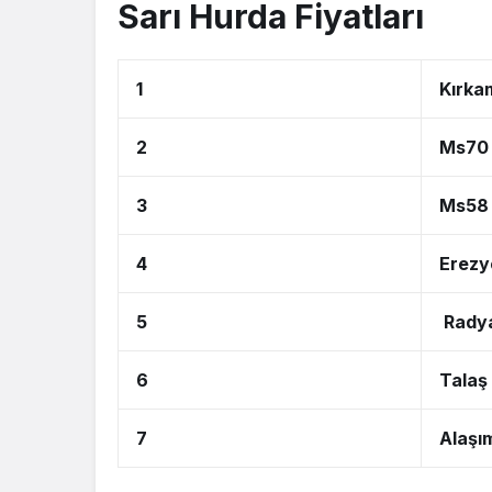
Sarı Hurda Fiyatları
1
Kırka
2
Ms70 
3
Ms58 
4
Erezy
5
Radya
6
Talaş
7
Alaşım