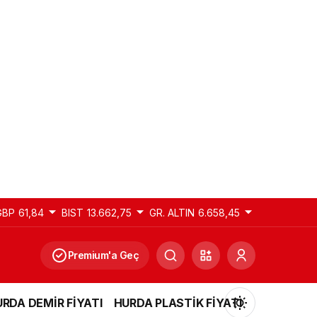
GBP
61,84
BIST
13.662,75
GR. ALTIN
6.658,45
Premium'a Geç
RDA DEMİR FİYATI
HURDA PLASTİK FİYATI