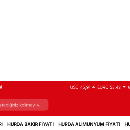
si
USD
45,91
EURO
53,42
I
HURDA BAKIR FİYATI
HURDA ALİMUNYUM FİYATI
HU