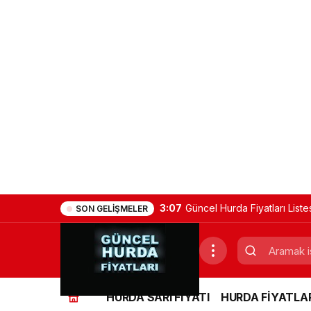
3:07
Güncel Hurda Fiyatları Liste
SON GELIŞMELER
HURDA SARI FİYATI
HURDA FİYATLAR