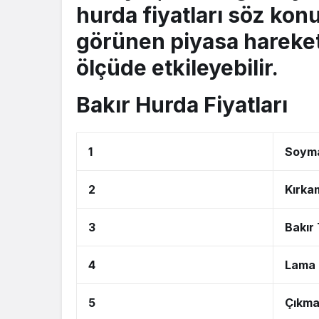
hurda fiyatları
söz konu
görünen piyasa hareketl
ölçüde etkileyebilir.
Bakır Hurda Fiyatları
1
Soyma
2
Kırka
3
Bakır 
4
Lama 
5
Çıkma