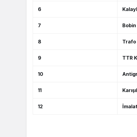
6
Kalayl
7
Bobin 
8
Trafo 
9
TTR K
10
Antig
11
Karışı
12
İmala