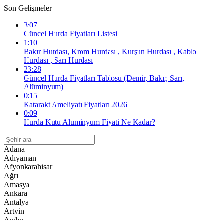
Son Gelişmeler
3:07
Güncel Hurda Fiyatları Listesi
1:10
Bakır Hurdası, Krom Hurdası , Kurşun Hurdası , Kablo
Hurdası , Sarı Hurdası
23:28
Güncel Hurda Fiyatları Tablosu (Demir, Bakır, Sarı,
Alüminyum)
0:15
Katarakt Ameliyatı Fiyatları 2026
0:09
Hurda Kutu Aluminyum Fiyati Ne Kadar?
Adana
Adıyaman
Afyonkarahisar
Ağrı
Amasya
Ankara
Antalya
Artvin
Aydın