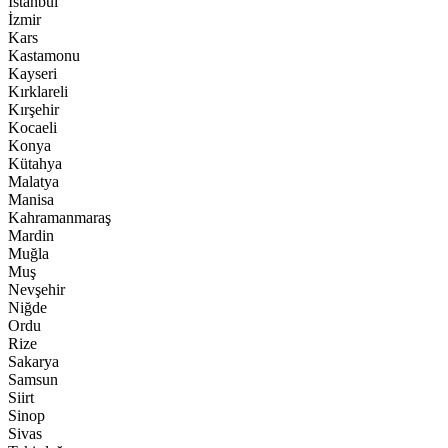
İstanbul
İzmir
Kars
Kastamonu
Kayseri
Kırklareli
Kırşehir
Kocaeli
Konya
Kütahya
Malatya
Manisa
Kahramanmaraş
Mardin
Muğla
Muş
Nevşehir
Niğde
Ordu
Rize
Sakarya
Samsun
Siirt
Sinop
Sivas