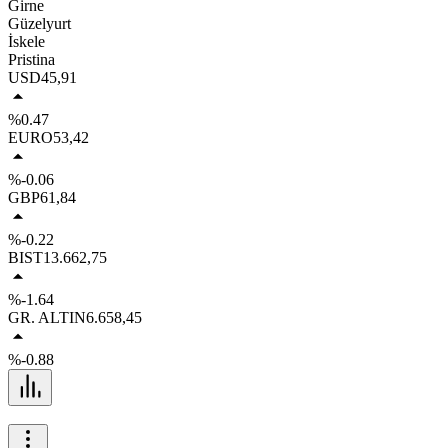
Girne
Güzelyurt
İskele
Pristina
USD
45,91
%0.47
EURO
53,42
%-0.06
GBP
61,84
%-0.22
BIST
13.662,75
%-1.64
GR. ALTIN
6.658,45
%-0.88