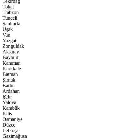
Tekirdağ
Tokat
Trabzon
Tunceli
Şanlıurfa
Uşak
Van
Yozgat
Zonguldak
Aksaray
Bayburt
Karaman
Kırıkkale
Batman
Şırnak
Bartın
Ardahan
Iğdır
Yalova
Karabük
Kilis
Osmaniye
Düzce
Lefkoşa
Gazimağusa