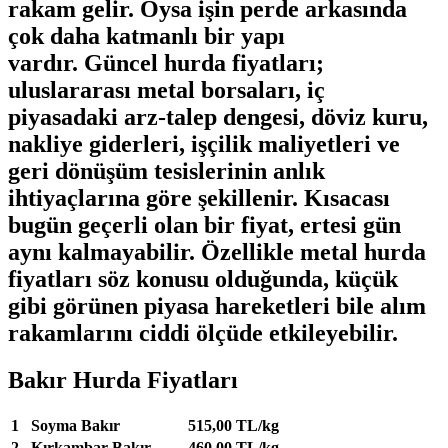
rakam gelir. Oysa işin perde arkasında
çok daha katmanlı bir yapı
vardır.
Güncel hurda fiyatları
;
uluslararası metal borsaları, iç
piyasadaki arz-talep dengesi, döviz kuru,
nakliye giderleri, işçilik maliyetleri ve
geri dönüşüm tesislerinin anlık
ihtiyaçlarına göre şekillenir. Kısacası
bugün geçerli olan bir fiyat, ertesi gün
aynı kalmayabilir. Özellikle
metal hurda
fiyatları
söz konusu olduğunda, küçük
gibi görünen piyasa hareketleri bile alım
rakamlarını ciddi ölçüde etkileyebilir.
Bakır Hurda Fiyatları
1
Soyma Bakır
515,00 TL/kg
2
Kırkambar Bakır
460,00 TL/kg