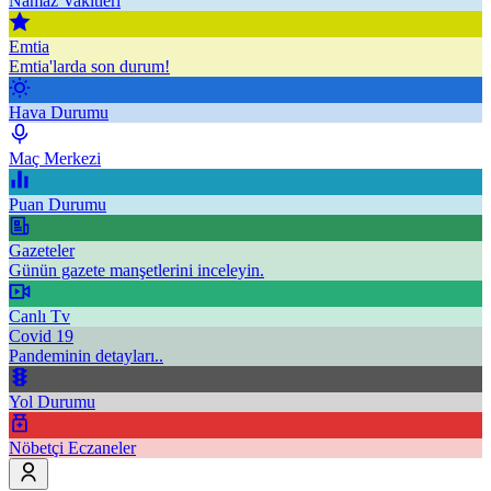
Namaz Vakitleri
Emtia
Emtia'larda son durum!
Hava Durumu
Maç Merkezi
Puan Durumu
Gazeteler
Günün gazete manşetlerini inceleyin.
Canlı Tv
Covid 19
Pandeminin detayları..
Yol Durumu
Nöbetçi Eczaneler