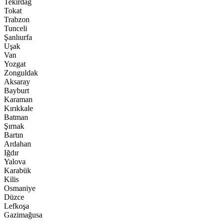
Tekirdağ
Tokat
Trabzon
Tunceli
Şanlıurfa
Uşak
Van
Yozgat
Zonguldak
Aksaray
Bayburt
Karaman
Kırıkkale
Batman
Şırnak
Bartın
Ardahan
Iğdır
Yalova
Karabük
Kilis
Osmaniye
Düzce
Lefkoşa
Gazimağusa