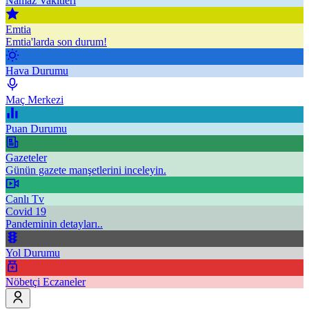
Namaz Vakitleri
Emtia
Emtia'larda son durum!
Hava Durumu
Maç Merkezi
Puan Durumu
Gazeteler
Günün gazete manşetlerini inceleyin.
Canlı Tv
Covid 19
Pandeminin detayları..
Yol Durumu
Nöbetçi Eczaneler