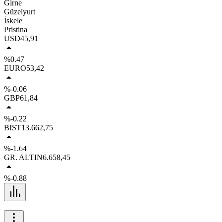
Girne
Güzelyurt
İskele
Pristina
USD
45,91
%0.47
EURO
53,42
%-0.06
GBP
61,84
%-0.22
BIST
13.662,75
%-1.64
GR. ALTIN
6.658,45
%-0.88