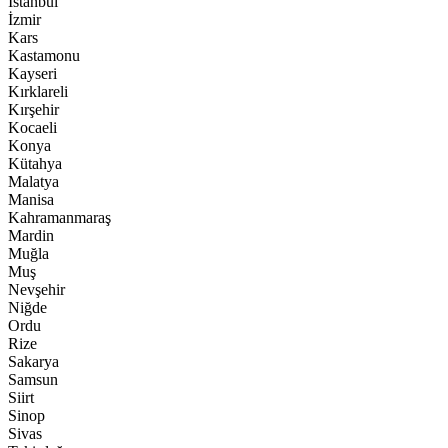
İstanbul
İzmir
Kars
Kastamonu
Kayseri
Kırklareli
Kırşehir
Kocaeli
Konya
Kütahya
Malatya
Manisa
Kahramanmaraş
Mardin
Muğla
Muş
Nevşehir
Niğde
Ordu
Rize
Sakarya
Samsun
Siirt
Sinop
Sivas