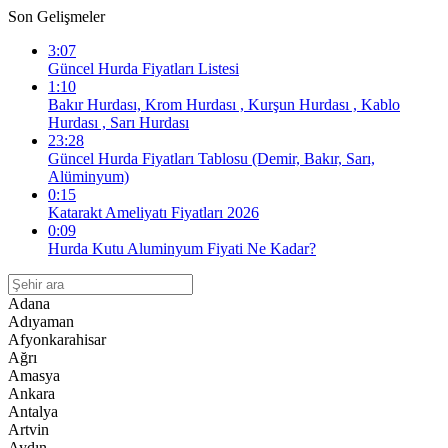
Son Gelişmeler
3:07
Güncel Hurda Fiyatları Listesi
1:10
Bakır Hurdası, Krom Hurdası , Kurşun Hurdası , Kablo
Hurdası , Sarı Hurdası
23:28
Güncel Hurda Fiyatları Tablosu (Demir, Bakır, Sarı,
Alüminyum)
0:15
Katarakt Ameliyatı Fiyatları 2026
0:09
Hurda Kutu Aluminyum Fiyati Ne Kadar?
Adana
Adıyaman
Afyonkarahisar
Ağrı
Amasya
Ankara
Antalya
Artvin
Aydın