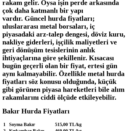
rakam gelir. Oysa işin perde arkasında
çok daha katmanlı bir yapı
vardır.
Güncel hurda fiyatları
;
uluslararası metal borsaları, iç
piyasadaki arz-talep dengesi, döviz kuru,
nakliye giderleri, işçilik maliyetleri ve
geri dönüşüm tesislerinin anlık
ihtiyaçlarına göre şekillenir. Kısacası
bugün geçerli olan bir fiyat, ertesi gün
aynı kalmayabilir. Özellikle
metal hurda
fiyatları
söz konusu olduğunda, küçük
gibi görünen piyasa hareketleri bile alım
rakamlarını ciddi ölçüde etkileyebilir.
Bakır Hurda Fiyatları
1
Soyma Bakır
515,00 TL/kg
2
Kırkambar Bakır
460,00 TL/kg