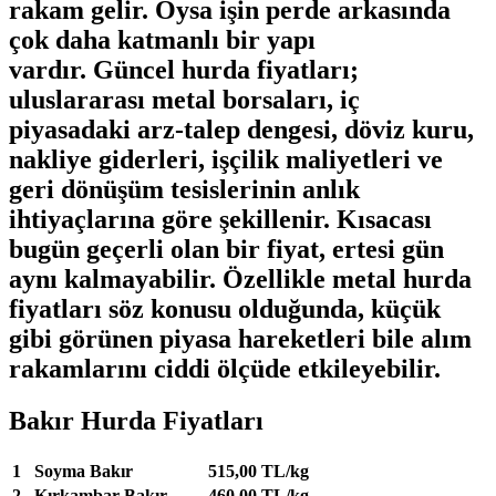
rakam gelir. Oysa işin perde arkasında
çok daha katmanlı bir yapı
vardır.
Güncel hurda fiyatları
;
uluslararası metal borsaları, iç
piyasadaki arz-talep dengesi, döviz kuru,
nakliye giderleri, işçilik maliyetleri ve
geri dönüşüm tesislerinin anlık
ihtiyaçlarına göre şekillenir. Kısacası
bugün geçerli olan bir fiyat, ertesi gün
aynı kalmayabilir. Özellikle
metal hurda
fiyatları
söz konusu olduğunda, küçük
gibi görünen piyasa hareketleri bile alım
rakamlarını ciddi ölçüde etkileyebilir.
Bakır Hurda Fiyatları
1
Soyma Bakır
515,00 TL/kg
2
Kırkambar Bakır
460,00 TL/kg