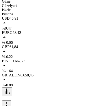
Girne
Güzelyurt
İskele
Pristina
USD
45,91
%0.47
EURO
53,42
%-0.06
GBP
61,84
%-0.22
BIST
13.662,75
%-1.64
GR. ALTIN
6.658,45
%-0.88