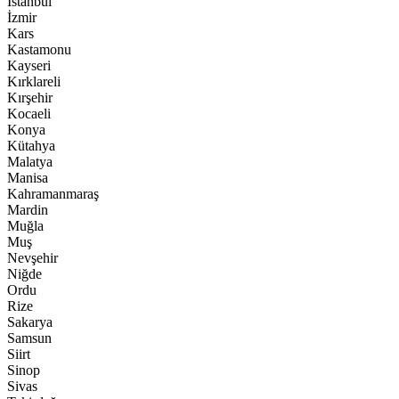
İstanbul
İzmir
Kars
Kastamonu
Kayseri
Kırklareli
Kırşehir
Kocaeli
Konya
Kütahya
Malatya
Manisa
Kahramanmaraş
Mardin
Muğla
Muş
Nevşehir
Niğde
Ordu
Rize
Sakarya
Samsun
Siirt
Sinop
Sivas