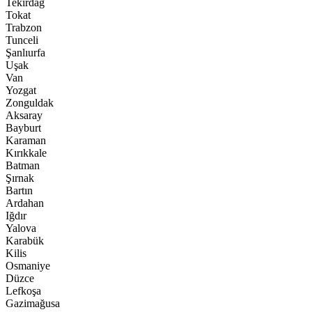
Tekirdağ
Tokat
Trabzon
Tunceli
Şanlıurfa
Uşak
Van
Yozgat
Zonguldak
Aksaray
Bayburt
Karaman
Kırıkkale
Batman
Şırnak
Bartın
Ardahan
Iğdır
Yalova
Karabük
Kilis
Osmaniye
Düzce
Lefkoşa
Gazimağusa