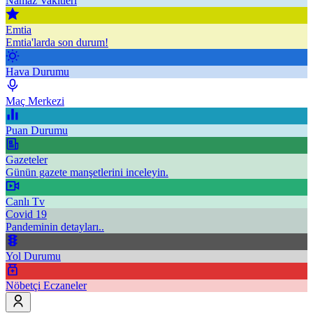
Namaz Vakitleri
Emtia
Emtia'larda son durum!
Hava Durumu
Maç Merkezi
Puan Durumu
Gazeteler
Günün gazete manşetlerini inceleyin.
Canlı Tv
Covid 19
Pandeminin detayları..
Yol Durumu
Nöbetçi Eczaneler