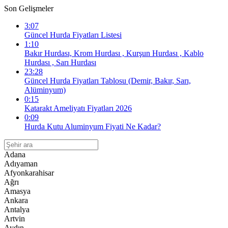
Son Gelişmeler
3:07
Güncel Hurda Fiyatları Listesi
1:10
Bakır Hurdası, Krom Hurdası , Kurşun Hurdası , Kablo
Hurdası , Sarı Hurdası
23:28
Güncel Hurda Fiyatları Tablosu (Demir, Bakır, Sarı,
Alüminyum)
0:15
Katarakt Ameliyatı Fiyatları 2026
0:09
Hurda Kutu Aluminyum Fiyati Ne Kadar?
Adana
Adıyaman
Afyonkarahisar
Ağrı
Amasya
Ankara
Antalya
Artvin
Aydın