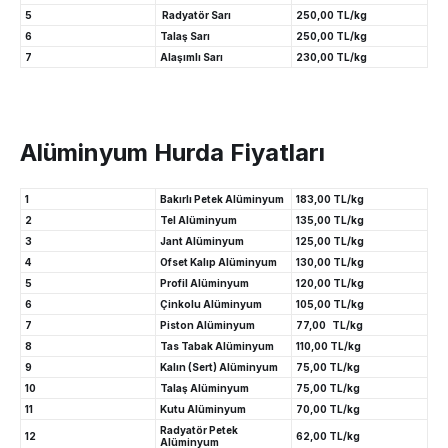
5
Radyatör Sarı
250,00 TL/kg
6
Talaş Sarı
250,00 TL/kg
7
Alaşımlı Sarı
230,00 TL/kg
Alüminyum Hurda Fiyatları
1
Bakırlı Petek Alüminyum
183,00 TL/kg
2
Tel Alüminyum
135,00 TL/kg
3
Jant Alüminyum
125,00 TL/kg
4
Ofset Kalıp Alüminyum
130,00 TL/kg
5
Profil Alüminyum
120,00 TL/kg
6
Çinkolu Alüminyum
105,00 TL/kg
7
Piston Alüminyum
77,00 TL/kg
8
Tas Tabak Alüminyum
110,00 TL/kg
9
Kalın (Sert) Alüminyum
75,00 TL/kg
10
Talaş Alüminyum
75,00 TL/kg
11
Kutu Alüminyum
70,00 TL/kg
Radyatör Petek
12
62,00 TL/kg
Alüminyum