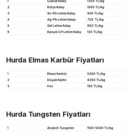
1
Çubuk Kalay
1250 TL/kg
2
Külçe Kalay
1050 TL/kg
3
Sn-Pb Lehim Kalay
650 TL/kg
4
Ag-Pb Lehim Kalay
750 TL/kg
5
Saf Lehim Kalay
850 TL/kg
6
Karışık Crf Lehim Kalay
125 TL/kg
Hurda Elmas Karbür Fiyatları
1
Elmas Karbür
5200 TL/kg
2
Düşük Kalite
4250 TL/kg
3
Hss
150 TL/kg
Hurda Tungsten Fiyatları
1
Analizli Tungsten
1100-5500 TL/kg