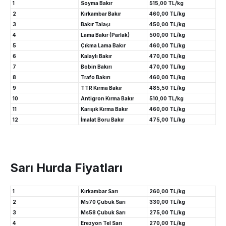
1
Soyma Bakır
515,00 TL/kg
2
Kırkambar Bakır
460,00 TL/kg
3
Bakır Talaşı
450,00 TL/kg
4
Lama Bakır (Parlak)
500,00 TL/kg
5
Çıkma Lama Bakır
460,00 TL/kg
6
Kalaylı Bakır
470,00 TL/kg
7
Bobin Bakırı
470,00 TL/kg
8
Trafo Bakırı
460,00 TL/kg
9
TTR Kırma Bakır
485,50 TL/kg
10
Antigron Kırma Bakır
510,00 TL/kg
11
Karışık Kırma Bakır
460,00 TL/kg
12
İmalat Boru Bakır
475,00 TL/kg
Sarı Hurda Fiyatları
1
Kırkambar Sarı
260,00 TL/kg
2
Ms70 Çubuk Sarı
330,00 TL/kg
3
Ms58 Çubuk Sarı
275,00 TL/kg
4
Erezyon Tel Sarı
270,00 TL/kg