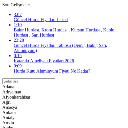
Son Gelişmeler
3:07
Güncel Hurda Fiyatları Listesi
1:10
Bakır Hurdası, Krom Hurdası , Kurşun Hurdası , Kablo
Hurdası , Sarı Hurdası
23:28
Güncel Hurda Fiyatları Tablosu (Demir, Bakır, Sarı,
Alüminyum)
0:15
Katarakt Ameliyatı Fiyatları 2026
0:09
Hurda Kutu Aluminyum Fiyati Ne Kadar?
Adana
Adıyaman
Afyonkarahisar
Ağrı
Amasya
Ankara
Antalya
Artvin
Aydın