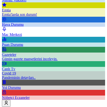
Namaz Vakitleri
Emtia
Emtia'larda son durum!
Hava Durumu
Maç Merkezi
Puan Durumu
Gazeteler
Günün gazete manşetlerini inceleyin.
Canlı Tv
Covid 19
Pandeminin detayları..
Yol Durumu
Nöbetçi Eczaneler