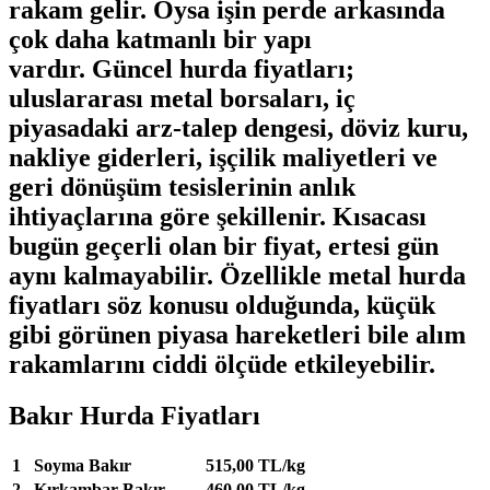
rakam gelir. Oysa işin perde arkasında
çok daha katmanlı bir yapı
vardır.
Güncel hurda fiyatları
;
uluslararası metal borsaları, iç
piyasadaki arz-talep dengesi, döviz kuru,
nakliye giderleri, işçilik maliyetleri ve
geri dönüşüm tesislerinin anlık
ihtiyaçlarına göre şekillenir. Kısacası
bugün geçerli olan bir fiyat, ertesi gün
aynı kalmayabilir. Özellikle
metal hurda
fiyatları
söz konusu olduğunda, küçük
gibi görünen piyasa hareketleri bile alım
rakamlarını ciddi ölçüde etkileyebilir.
Bakır Hurda Fiyatları
1
Soyma Bakır
515,00 TL/kg
2
Kırkambar Bakır
460,00 TL/kg