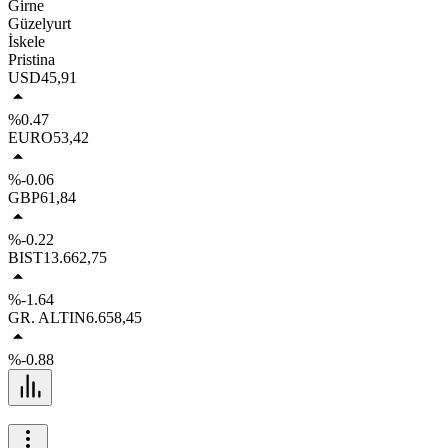
Girne
Güzelyurt
İskele
Pristina
USD
45,91
%0.47
EURO
53,42
%-0.06
GBP
61,84
%-0.22
BIST
13.662,75
%-1.64
GR. ALTIN
6.658,45
%-0.88