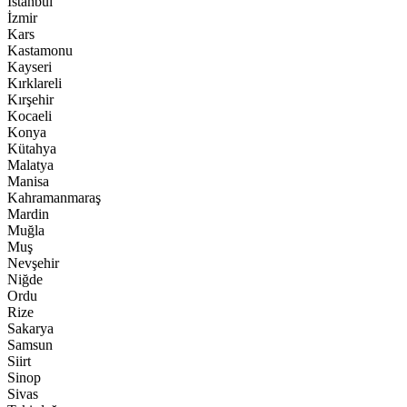
İstanbul
İzmir
Kars
Kastamonu
Kayseri
Kırklareli
Kırşehir
Kocaeli
Konya
Kütahya
Malatya
Manisa
Kahramanmaraş
Mardin
Muğla
Muş
Nevşehir
Niğde
Ordu
Rize
Sakarya
Samsun
Siirt
Sinop
Sivas