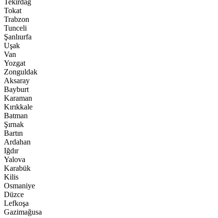
Tekirdağ
Tokat
Trabzon
Tunceli
Şanlıurfa
Uşak
Van
Yozgat
Zonguldak
Aksaray
Bayburt
Karaman
Kırıkkale
Batman
Şırnak
Bartın
Ardahan
Iğdır
Yalova
Karabük
Kilis
Osmaniye
Düzce
Lefkoşa
Gazimağusa