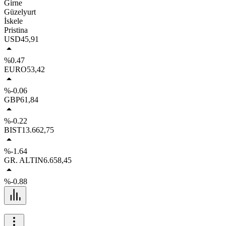
Girne
Güzelyurt
İskele
Pristina
USD
45,91
%0.47
EURO
53,42
%-0.06
GBP
61,84
%-0.22
BIST
13.662,75
%-1.64
GR. ALTIN
6.658,45
%-0.88