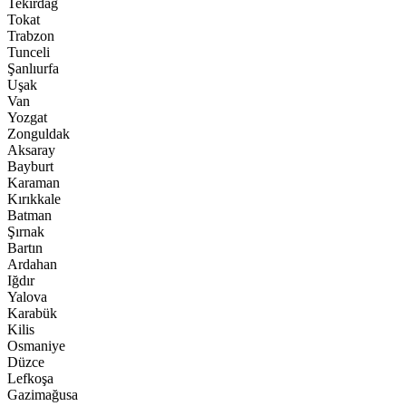
Tekirdağ
Tokat
Trabzon
Tunceli
Şanlıurfa
Uşak
Van
Yozgat
Zonguldak
Aksaray
Bayburt
Karaman
Kırıkkale
Batman
Şırnak
Bartın
Ardahan
Iğdır
Yalova
Karabük
Kilis
Osmaniye
Düzce
Lefkoşa
Gazimağusa