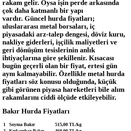
rakam gelir. Oysa işin perde arkasında
çok daha katmanlı bir yapı
vardır.
Güncel hurda fiyatları
;
uluslararası metal borsaları, iç
piyasadaki arz-talep dengesi, döviz kuru,
nakliye giderleri, işçilik maliyetleri ve
geri dönüşüm tesislerinin anlık
ihtiyaçlarına göre şekillenir. Kısacası
bugün geçerli olan bir fiyat, ertesi gün
aynı kalmayabilir. Özellikle
metal hurda
fiyatları
söz konusu olduğunda, küçük
gibi görünen piyasa hareketleri bile alım
rakamlarını ciddi ölçüde etkileyebilir.
Bakır Hurda Fiyatları
1
Soyma Bakır
515,00 TL/kg
2
Kırkambar Bakır
460,00 TL/kg