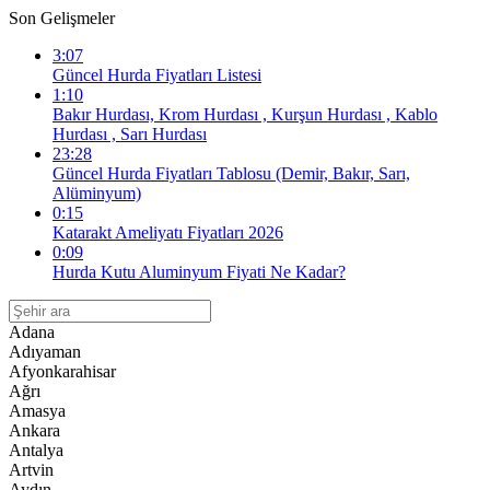
Son Gelişmeler
3:07
Güncel Hurda Fiyatları Listesi
1:10
Bakır Hurdası, Krom Hurdası , Kurşun Hurdası , Kablo
Hurdası , Sarı Hurdası
23:28
Güncel Hurda Fiyatları Tablosu (Demir, Bakır, Sarı,
Alüminyum)
0:15
Katarakt Ameliyatı Fiyatları 2026
0:09
Hurda Kutu Aluminyum Fiyati Ne Kadar?
Adana
Adıyaman
Afyonkarahisar
Ağrı
Amasya
Ankara
Antalya
Artvin
Aydın