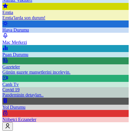
Namaz Vakitleri
Emtia
Emtia'larda son durum!
Hava Durumu
Maç Merkezi
Puan Durumu
Gazeteler
Günün gazete manşetlerini inceleyin.
Canlı Tv
Covid 19
Pandeminin detayları..
Yol Durumu
Nöbetçi Eczaneler