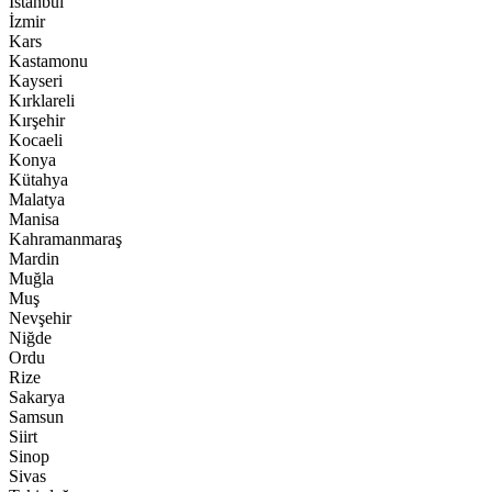
İstanbul
İzmir
Kars
Kastamonu
Kayseri
Kırklareli
Kırşehir
Kocaeli
Konya
Kütahya
Malatya
Manisa
Kahramanmaraş
Mardin
Muğla
Muş
Nevşehir
Niğde
Ordu
Rize
Sakarya
Samsun
Siirt
Sinop
Sivas