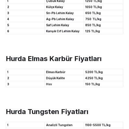
1
Çubuk Kalay
1250 TL/kg
2
Külçe Kalay
1050 TL/kg
3
Sn-Pb Lehim Kalay
650 TL/kg
4
Ag-Pb Lehim Kalay
750 TL/kg
5
Saf Lehim Kalay
850 TL/kg
6
Karışık Crf Lehim Kalay
125 TL/kg
Hurda Elmas Karbür Fiyatları
1
Elmas Karbür
5200 TL/kg
2
Düşük Kalite
4250 TL/kg
3
Hss
150 TL/kg
Hurda Tungsten Fiyatları
1
Analizli Tungsten
1100-5500 TL/kg