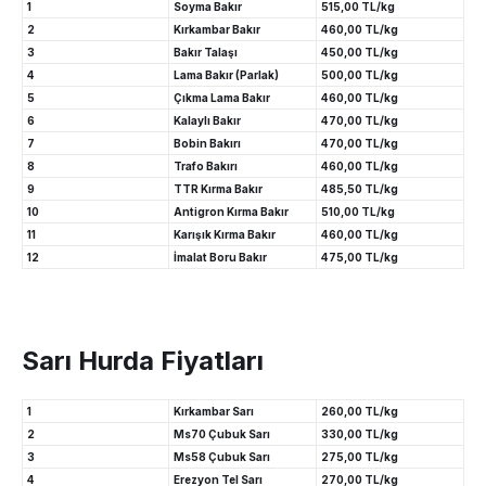
1
Soyma Bakır
515,00 TL/kg
2
Kırkambar Bakır
460,00 TL/kg
3
Bakır Talaşı
450,00 TL/kg
4
Lama Bakır (Parlak)
500,00 TL/kg
5
Çıkma Lama Bakır
460,00 TL/kg
6
Kalaylı Bakır
470,00 TL/kg
7
Bobin Bakırı
470,00 TL/kg
8
Trafo Bakırı
460,00 TL/kg
9
TTR Kırma Bakır
485,50 TL/kg
10
Antigron Kırma Bakır
510,00 TL/kg
11
Karışık Kırma Bakır
460,00 TL/kg
12
İmalat Boru Bakır
475,00 TL/kg
Sarı Hurda Fiyatları
1
Kırkambar Sarı
260,00 TL/kg
2
Ms70 Çubuk Sarı
330,00 TL/kg
3
Ms58 Çubuk Sarı
275,00 TL/kg
4
Erezyon Tel Sarı
270,00 TL/kg