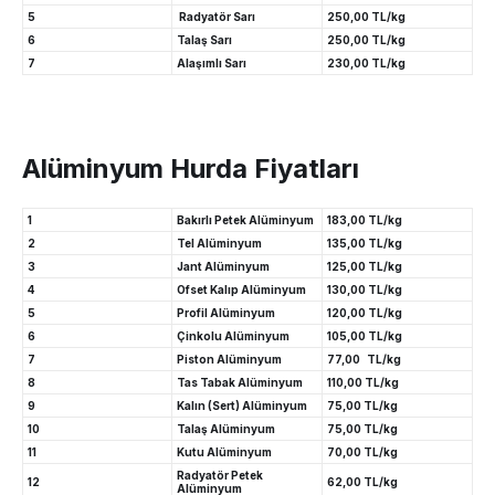
5
Radyatör Sarı
250,00 TL/kg
6
Talaş Sarı
250,00 TL/kg
7
Alaşımlı Sarı
230,00 TL/kg
Alüminyum Hurda Fiyatları
1
Bakırlı Petek Alüminyum
183,00 TL/kg
2
Tel Alüminyum
135,00 TL/kg
3
Jant Alüminyum
125,00 TL/kg
4
Ofset Kalıp Alüminyum
130,00 TL/kg
5
Profil Alüminyum
120,00 TL/kg
6
Çinkolu Alüminyum
105,00 TL/kg
7
Piston Alüminyum
77,00 TL/kg
8
Tas Tabak Alüminyum
110,00 TL/kg
9
Kalın (Sert) Alüminyum
75,00 TL/kg
10
Talaş Alüminyum
75,00 TL/kg
11
Kutu Alüminyum
70,00 TL/kg
Radyatör Petek
12
62,00 TL/kg
Alüminyum