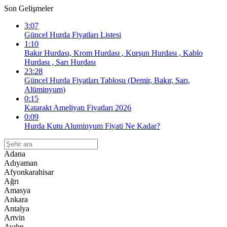
Son Gelişmeler
3:07
Güncel Hurda Fiyatları Listesi
1:10
Bakır Hurdası, Krom Hurdası , Kurşun Hurdası , Kablo
Hurdası , Sarı Hurdası
23:28
Güncel Hurda Fiyatları Tablosu (Demir, Bakır, Sarı,
Alüminyum)
0:15
Katarakt Ameliyatı Fiyatları 2026
0:09
Hurda Kutu Aluminyum Fiyati Ne Kadar?
Adana
Adıyaman
Afyonkarahisar
Ağrı
Amasya
Ankara
Antalya
Artvin
Aydın