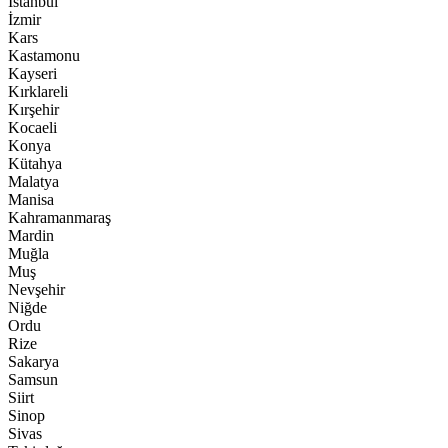
İstanbul
İzmir
Kars
Kastamonu
Kayseri
Kırklareli
Kırşehir
Kocaeli
Konya
Kütahya
Malatya
Manisa
Kahramanmaraş
Mardin
Muğla
Muş
Nevşehir
Niğde
Ordu
Rize
Sakarya
Samsun
Siirt
Sinop
Sivas