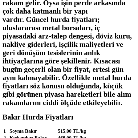
rakam gelir. Oysa işin perde arkasında
çok daha katmanlı bir yapı
vardır.
Güncel hurda fiyatları
;
uluslararası metal borsaları, iç
piyasadaki arz-talep dengesi, döviz kuru,
nakliye giderleri, işçilik maliyetleri ve
geri dönüşüm tesislerinin anlık
ihtiyaçlarına göre şekillenir. Kısacası
bugün geçerli olan bir fiyat, ertesi gün
aynı kalmayabilir. Özellikle
metal hurda
fiyatları
söz konusu olduğunda, küçük
gibi görünen piyasa hareketleri bile alım
rakamlarını ciddi ölçüde etkileyebilir.
Bakır Hurda Fiyatları
1
Soyma Bakır
515,00 TL/kg
2
Kırkambar Bakır
460,00 TL/kg