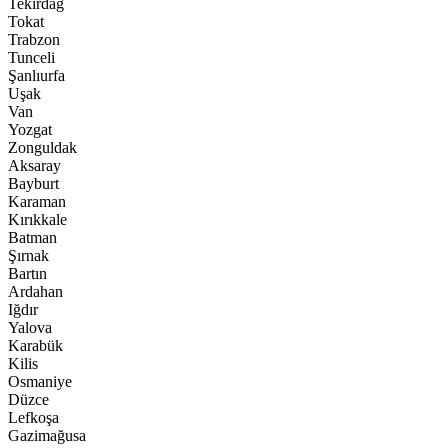
Tekirdağ
Tokat
Trabzon
Tunceli
Şanlıurfa
Uşak
Van
Yozgat
Zonguldak
Aksaray
Bayburt
Karaman
Kırıkkale
Batman
Şırnak
Bartın
Ardahan
Iğdır
Yalova
Karabük
Kilis
Osmaniye
Düzce
Lefkoşa
Gazimağusa