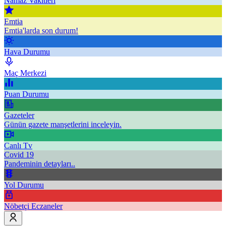
Namaz Vakitleri
Emtia
Emtia'larda son durum!
Hava Durumu
Maç Merkezi
Puan Durumu
Gazeteler
Günün gazete manşetlerini inceleyin.
Canlı Tv
Covid 19
Pandeminin detayları..
Yol Durumu
Nöbetçi Eczaneler