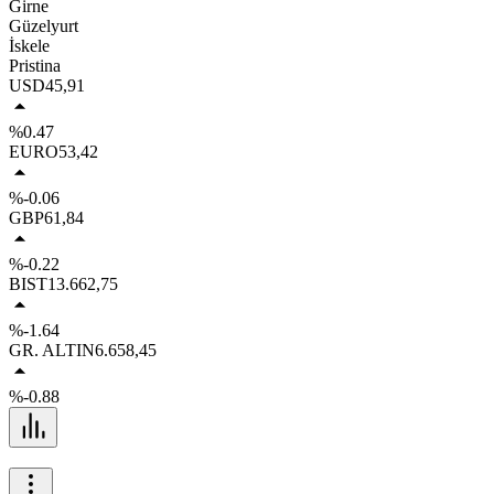
Girne
Güzelyurt
İskele
Pristina
USD
45,91
%0.47
EURO
53,42
%-0.06
GBP
61,84
%-0.22
BIST
13.662,75
%-1.64
GR. ALTIN
6.658,45
%-0.88