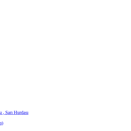
 , Sarı Hurdası
m)