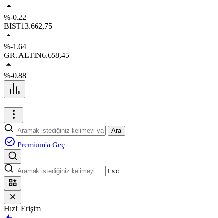
%-0.22
BIST
13.662,75
%-1.64
GR. ALTIN
6.658,45
%-0.88
Ara
Premium'a Geç
Esc
Hızlı Erişim