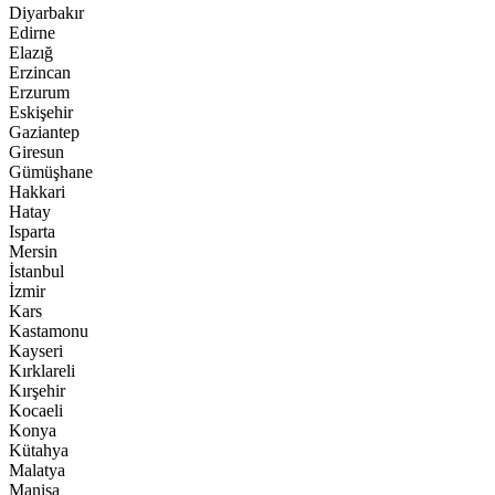
Diyarbakır
Edirne
Elazığ
Erzincan
Erzurum
Eskişehir
Gaziantep
Giresun
Gümüşhane
Hakkari
Hatay
Isparta
Mersin
İstanbul
İzmir
Kars
Kastamonu
Kayseri
Kırklareli
Kırşehir
Kocaeli
Konya
Kütahya
Malatya
Manisa