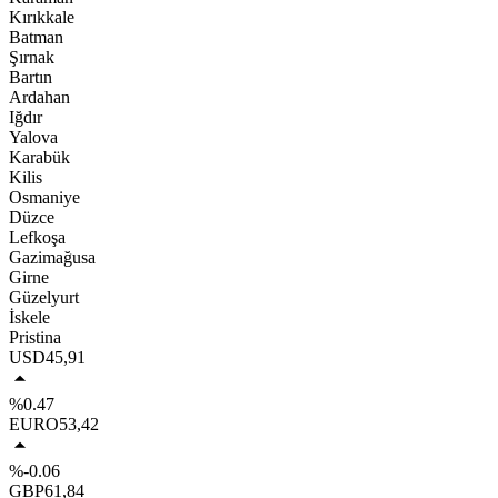
Kırıkkale
Batman
Şırnak
Bartın
Ardahan
Iğdır
Yalova
Karabük
Kilis
Osmaniye
Düzce
Lefkoşa
Gazimağusa
Girne
Güzelyurt
İskele
Pristina
USD
45,91
%0.47
EURO
53,42
%-0.06
GBP
61,84