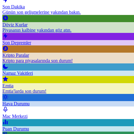
Son Dakika
Günün son gelişmelerine yakından bakın.
Döviz Kurlar
Piyasanın kalbine yakından göz atın.
Son Depremler
Kripto Paralar
Kripto para piyasalarında son durum!
Namaz Vakitleri
Emtia
Emtia'larda son durum!
Hava Durumu
Maç Merkezi
Puan Durumu