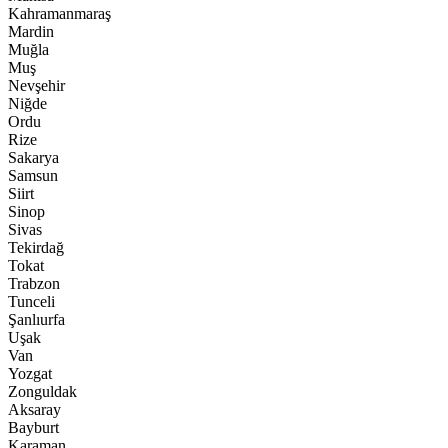
Kahramanmaraş
Mardin
Muğla
Muş
Nevşehir
Niğde
Ordu
Rize
Sakarya
Samsun
Siirt
Sinop
Sivas
Tekirdağ
Tokat
Trabzon
Tunceli
Şanlıurfa
Uşak
Van
Yozgat
Zonguldak
Aksaray
Bayburt
Karaman