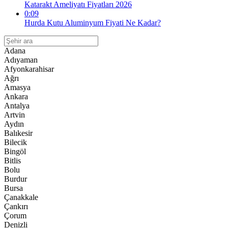
Katarakt Ameliyatı Fiyatları 2026
0:09
Hurda Kutu Aluminyum Fiyati Ne Kadar?
Adana
Adıyaman
Afyonkarahisar
Ağrı
Amasya
Ankara
Antalya
Artvin
Aydın
Balıkesir
Bilecik
Bingöl
Bitlis
Bolu
Burdur
Bursa
Çanakkale
Çankırı
Çorum
Denizli