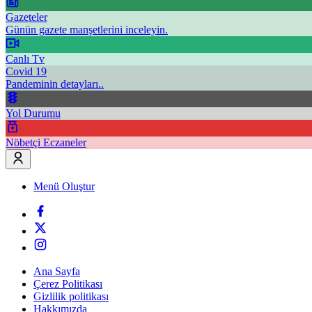
Gazeteler
Günün gazete manşetlerini inceleyin.
Canlı Tv
Covid 19
Pandeminin detayları..
Yol Durumu
Nöbetçi Eczaneler
Menü Oluştur
Ana Sayfa
Çerez Politikası
Gizlilik politikası
Hakkımızda