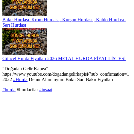
Bakır Hurdası, Krom Hurdası , Kurşun Hurdası , Kablo Hurdası ,
Sarı Hurdası
Güncel Hurda Fiyatları 2026 METAL HURDA FİYAT LİSTESİ
“Doğadan Gelir Kapısı”
https://www.youtube.com/dogadangelirkapisi/?sub_confirmation=1
2022
#Hurda
Demir Alüminyum Bakır Sarı Bakır Fiyatları
#hurda
#hurdacilar
#insaat