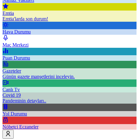
Namaz Vakitleri
Emtia
Emtia'larda son durum!
Hava Durumu
Maç Merkezi
Puan Durumu
Gazeteler
Günün gazete manşetlerini inceleyin.
Canlı Tv
Covid 19
Pandeminin detayları..
Yol Durumu
Nöbetçi Eczaneler