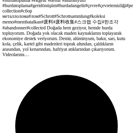
#hurdatoplama #ekgelir #demir #alüminyum
#hurdatoplama#geridönüşüm#hurdadangelir#çevre#çevretemizliği#p
collection#сбор
металлолома#лом#Schrott#Schrottsammlung#koleksi
memo#membatalkan#废料#废料收集#스크랩 수집#한조각
#abandonner#collected Doğada hem geziyor, hemde hurda
topluyorum. Doğada yok olacak maden kaynaklarını toplayarak
ekonomiye destek veriyorum. Demir, alüminyum, bakır, sarı, kutu
kola, çelik, kartel gibi madenleri toprak altından, çalılıkların
arasından, yol kenarından, hafriyat atıklarından çıkarıyorum.
Videolarımı…