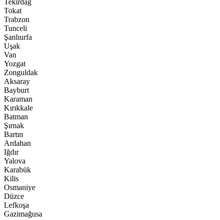
Tekirdağ
Tokat
Trabzon
Tunceli
Şanlıurfa
Uşak
Van
Yozgat
Zonguldak
Aksaray
Bayburt
Karaman
Kırıkkale
Batman
Şırnak
Bartın
Ardahan
Iğdır
Yalova
Karabük
Kilis
Osmaniye
Düzce
Lefkoşa
Gazimağusa