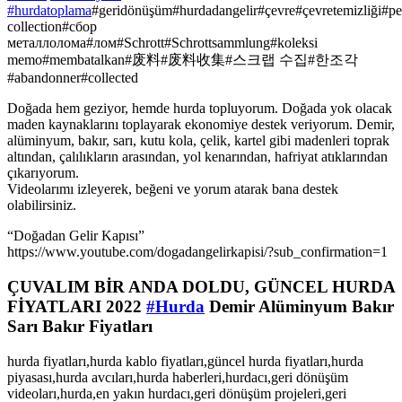
#hurdatoplama
#geridönüşüm#hurdadangelir#çevre#çevretemizliği#p
collection#сбор
металлолома#лом#Schrott#Schrottsammlung#koleksi
memo#membatalkan#废料#废料收集#스크랩 수집#한조각
#abandonner#collected
Doğada hem geziyor, hemde hurda topluyorum. Doğada yok olacak
maden kaynaklarını toplayarak ekonomiye destek veriyorum. Demir,
alüminyum, bakır, sarı, kutu kola, çelik, kartel gibi madenleri toprak
altından, çalılıkların arasından, yol kenarından, hafriyat atıklarından
çıkarıyorum.
Videolarımı izleyerek, beğeni ve yorum atarak bana destek
olabilirsiniz.
“Doğadan Gelir Kapısı”
https://www.youtube.com/dogadangelirkapisi/?sub_confirmation=1
ÇUVALIM BİR ANDA DOLDU, GÜNCEL HURDA
FİYATLARI 2022
#Hurda
Demir Alüminyum Bakır
Sarı Bakır Fiyatları
hurda fiyatları,hurda kablo fiyatları,güncel hurda fiyatları,hurda
piyasası,hurda avcıları,hurda haberleri,hurdacı,geri dönüşüm
videoları,hurda,en yakın hurdacı,geri dönüşüm projeleri,geri