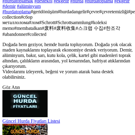
#hurdatoplamak
#destekol
#ekgelir
#hurda
#hurdatoplama
#ekgelir
#demir
#alüminyum
#hurdatoplama
#geridönüşüm#hurdadangelir#çevre#çevretemizliği#p
collection#сбор
металлолома#лом#Schrott#Schrottsammlung#koleksi
memo#membatalkan#废料#废料收集#스크랩 수집#한조각
#abandonner#collected
Doğada hem geziyor, hemde hurda topluyorum. Doğada yok olacak
maden kaynaklarını toplayarak ekonomiye destek veriyorum. Demir,
alüminyum, bakır, sarı, kutu kola, çelik, kartel gibi madenleri toprak
altından, çalılıkların arasından, yol kenarından, hafriyat atıklarından
çıkarıyorum.
Videolarımı izleyerek, beğeni ve yorum atarak bana destek
olabilirsiniz.
Göz Atın
Güncel Hurda Fiyatları Listesi