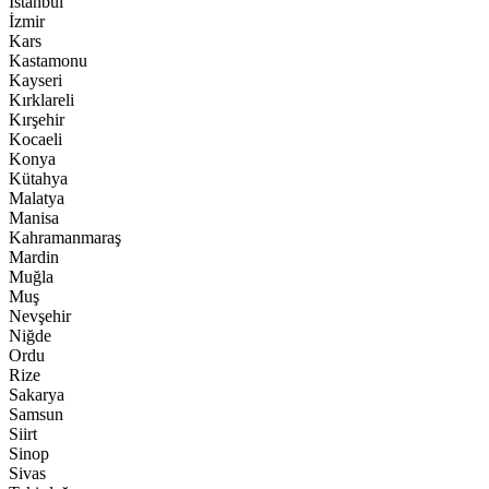
İstanbul
İzmir
Kars
Kastamonu
Kayseri
Kırklareli
Kırşehir
Kocaeli
Konya
Kütahya
Malatya
Manisa
Kahramanmaraş
Mardin
Muğla
Muş
Nevşehir
Niğde
Ordu
Rize
Sakarya
Samsun
Siirt
Sinop
Sivas