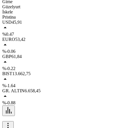
Girne
Güzelyurt
İskele
Pristina
USD
45,91
%0.47
EURO
53,42
%-0.06
GBP
61,84
%-0.22
BIST
13.662,75
%-1.64
GR. ALTIN
6.658,45
%-0.88