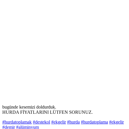
bugünde kesemizi doldurduk.
HURDA FİYATLARINI LÜTFEN SORUNUZ.
#hurdatoplamak
#destekol
#ekgelir
#hurda
#hurdatoplama
#ekgelir
#demir
#alüminyum