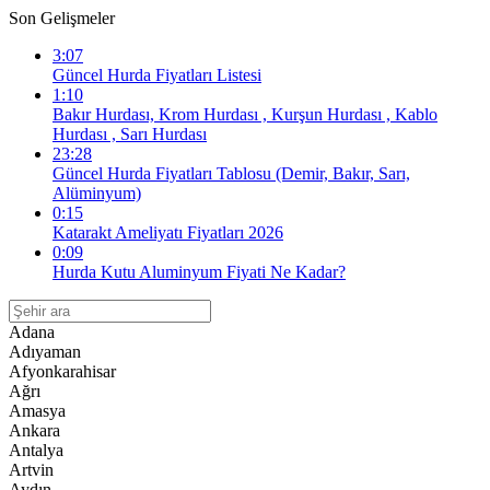
Son Gelişmeler
3:07
Güncel Hurda Fiyatları Listesi
1:10
Bakır Hurdası, Krom Hurdası , Kurşun Hurdası , Kablo
Hurdası , Sarı Hurdası
23:28
Güncel Hurda Fiyatları Tablosu (Demir, Bakır, Sarı,
Alüminyum)
0:15
Katarakt Ameliyatı Fiyatları 2026
0:09
Hurda Kutu Aluminyum Fiyati Ne Kadar?
Adana
Adıyaman
Afyonkarahisar
Ağrı
Amasya
Ankara
Antalya
Artvin
Aydın