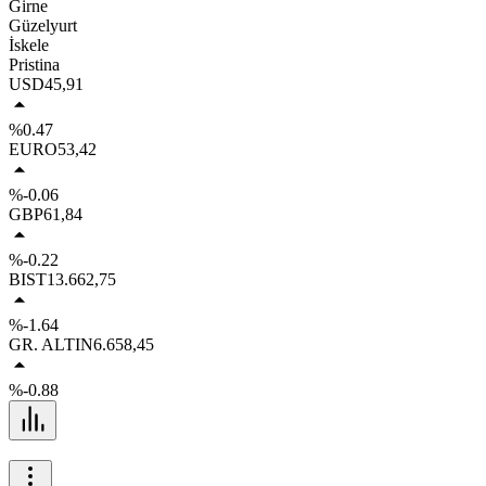
Girne
Güzelyurt
İskele
Pristina
USD
45,91
%0.47
EURO
53,42
%-0.06
GBP
61,84
%-0.22
BIST
13.662,75
%-1.64
GR. ALTIN
6.658,45
%-0.88