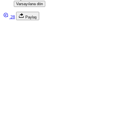
Varsayılana dön
28
Paylaş