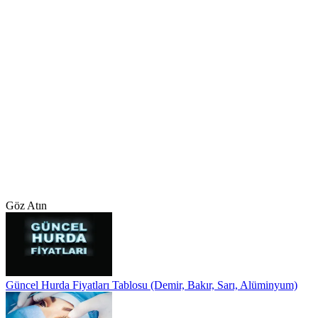
Göz Atın
Güncel Hurda Fiyatları Tablosu (Demir, Bakır, Sarı, Alüminyum)