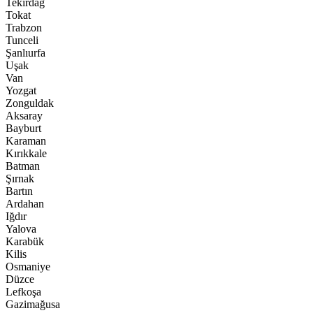
Tekirdağ
Tokat
Trabzon
Tunceli
Şanlıurfa
Uşak
Van
Yozgat
Zonguldak
Aksaray
Bayburt
Karaman
Kırıkkale
Batman
Şırnak
Bartın
Ardahan
Iğdır
Yalova
Karabük
Kilis
Osmaniye
Düzce
Lefkoşa
Gazimağusa