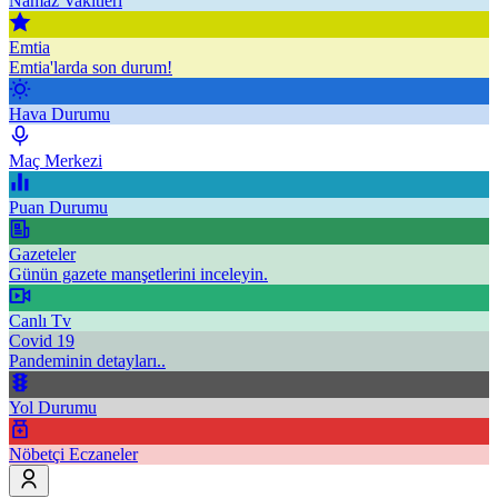
Namaz Vakitleri
Emtia
Emtia'larda son durum!
Hava Durumu
Maç Merkezi
Puan Durumu
Gazeteler
Günün gazete manşetlerini inceleyin.
Canlı Tv
Covid 19
Pandeminin detayları..
Yol Durumu
Nöbetçi Eczaneler