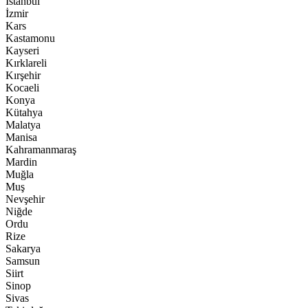
İstanbul
İzmir
Kars
Kastamonu
Kayseri
Kırklareli
Kırşehir
Kocaeli
Konya
Kütahya
Malatya
Manisa
Kahramanmaraş
Mardin
Muğla
Muş
Nevşehir
Niğde
Ordu
Rize
Sakarya
Samsun
Siirt
Sinop
Sivas