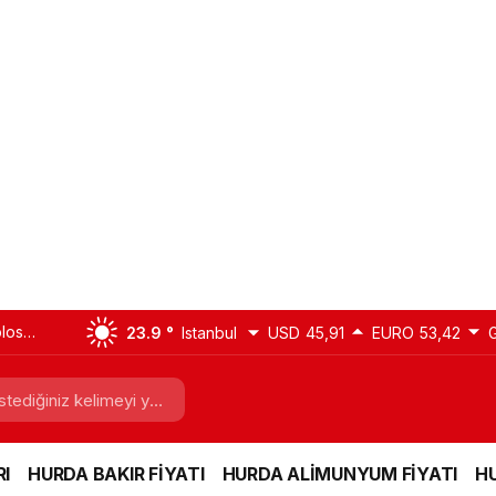
blosu
23.9 °
Istanbul
USD
45,91
EURO
53,42
nyum)
I
HURDA BAKIR FİYATI
HURDA ALİMUNYUM FİYATI
HU