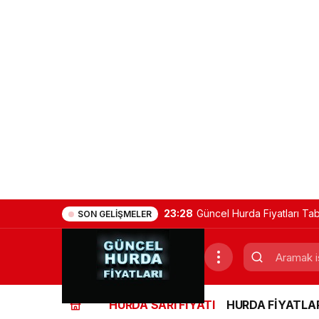
23:28
Güncel Hurda Fiyatları Ta
SON GELIŞMELER
(Demir, Bakır, Sarı, Alümi
HURDA SARI FİYATI
HURDA FİYATLAR