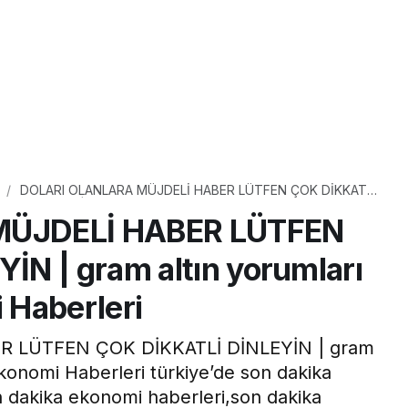
DOLARI OLANLARA MÜJDELİ HABER LÜTFEN ÇOK DİKKATLİ
DİNLEYİN | gram altın yorumları #Son Dakika Ekonomi
MÜJDELİ HABER LÜTFEN
Haberleri
N | gram altın yorumları
 Haberleri
 LÜTFEN ÇOK DİKKATLİ DİNLEYİN | gram
konomi Haberleri türkiye’de son dakika
 dakika ekonomi haberleri,son dakika