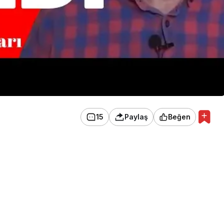
15
Paylaş
Beğen