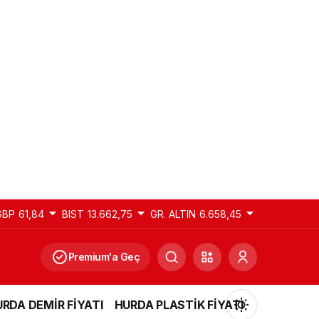
GBP
61,84
BIST
13.662,75
GR. ALTIN
6.658,45
Premium'a Geç
RDA DEMİR FİYATI
HURDA PLASTİK FİYATI