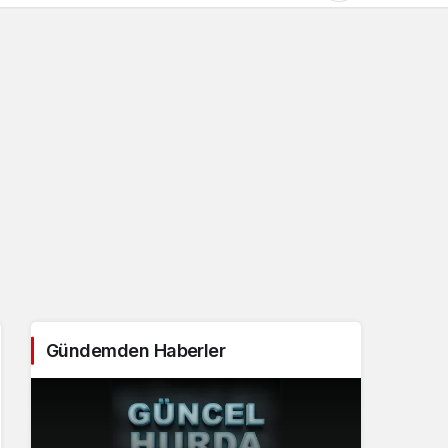
Gündüz Modu
Gündüz modunu seçin.
Gece Modu
Gece modunu seçin.
Sistem Modu
Sistem modunu seçin.
Gündemden Haberler