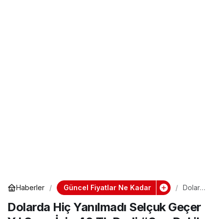
Güncel Fiyatlar Ne Kadar
Haberler
Dolard
a Hiç
Dolarda Hiç Yanılmadı Selçuk Geçer
Yanılma
dı