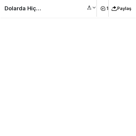
Dolarda Hiç
1
Paylaş
Yanılmadı Selçuk
Geçer Yıl Sonu İçin
40 TL Dedi #Son
Dakika Ekonomi
Haberleri