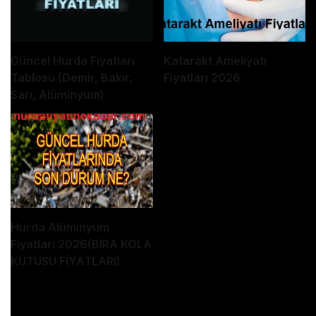
Güncel Hurda Fiyatları
Katarakt Ameliyatı
Tablosu (Demir, Bakır,
Fiyatları 2026
Sarı, Alüminyum)
Hurda Alüminyum
Fiyatları 2026(BİRA KOLA
KUTUSU FİYATLARI)
Dolarda Hiç Yanılmadı Selçuk Geçer Yıl Sonu İçin