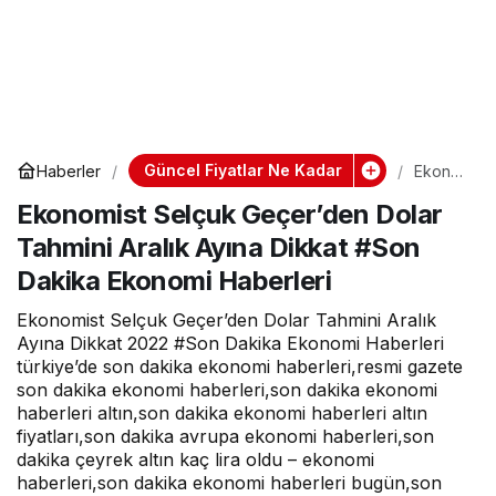
Güncel Fiyatlar Ne Kadar
Haberler
Ekono
mist
Ekonomist Selçuk Geçer’den Dolar
Selçuk
Geçer’
Tahmini Aralık Ayına Dikkat #Son
den
Dolar
Dakika Ekonomi Haberleri
Tahmin
i Aralık
Ekonomist Selçuk Geçer’den Dolar Tahmini Aralık
Ayına
Dikkat
Ayına Dikkat 2022 #Son Dakika Ekonomi Haberleri
#Son
türkiye’de son dakika ekonomi haberleri,resmi gazete
Dakika
son dakika ekonomi haberleri,son dakika ekonomi
Ekono
haberleri altın,son dakika ekonomi haberleri altın
mi
Haberl
fiyatları,son dakika avrupa ekonomi haberleri,son
eri
dakika çeyrek altın kaç lira oldu – ekonomi
haberleri,son dakika ekonomi haberleri bugün,son