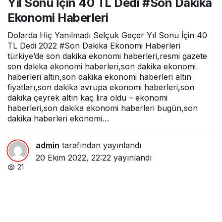
Yıl Sonu İçin 40 TL Dedi #Son Dakika
Selçuk
Geçer
Ekonomi Haberleri
Yıl
Sonu
Dolarda Hiç Yanılmadı Selçuk Geçer Yıl Sonu İçin 40
İçin 40
TL
TL Dedi 2022 #Son Dakika Ekonomi Haberleri
Dedi
türkiye’de son dakika ekonomi haberleri,resmi gazete
#Son
son dakika ekonomi haberleri,son dakika ekonomi
Dakika
haberleri altın,son dakika ekonomi haberleri altın
Ekono
mi
fiyatları,son dakika avrupa ekonomi haberleri,son
Haberl
dakika çeyrek altın kaç lira oldu – ekonomi
eri
haberleri,son dakika ekonomi haberleri bugün,son
dakika haberleri ekonomi…
admin
tarafından yayınlandı
20 Ekim 2022, 22:22
yayınlandı
21