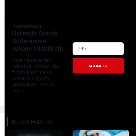
# SonDakikaEkonomiHaberleri
Tamamen
Ücretsiz Olarak
Bültenimize
Abone Olabilirsin
Yeni haberlerden
haberdar olmak için
ABONE OL
fırsatı kaçırma ve
ücretsiz e-posta
aboneliğini hemen
başlat.
Benzer Haberler