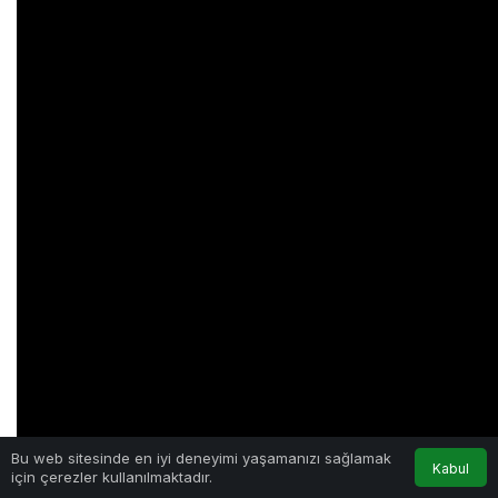
Bu web sitesinde en iyi deneyimi yaşamanızı sağlamak
Kabul
için çerezler kullanılmaktadır.
Anasayfa
Akış
Hesabım