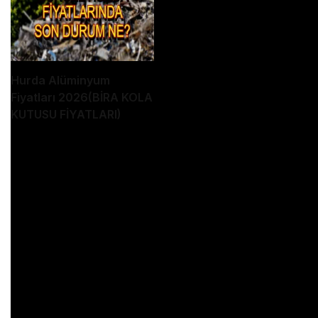
Hurda Alüminyum
Fiyatları 2026(BİRA KOLA
KUTUSU FİYATLARI)
Ekonomist Selçuk Geçer’den Dolar Tahmini Aralık
Ayına Dikkat
Altın, dolar, gümüş gibi yatırımlarınız varsa
gündemden haberdar olmak için bizi takip
edebilirsinz.Ekonomi hakkında merak edilenler.
altın bugün kaç para. altın artacak mı düşecek mi.
altın yorumları. gram altın yorumları. çeyrek altın.
dolar kuru ne durumda. dolar yorumları. dolar
düşecek mi yükselek mi. gümüş yorumları. gümüş