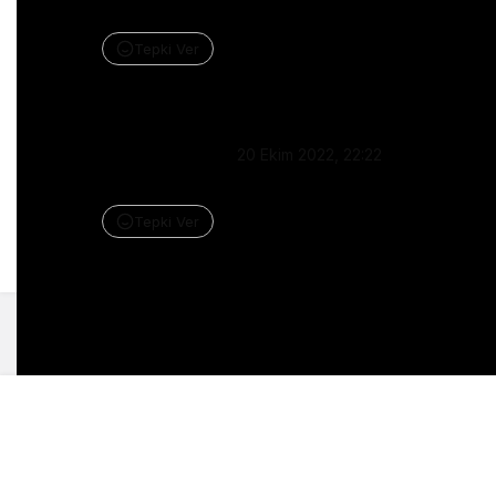
Neden çıksın ki
Tepki Ver
Yanıtla
Ümit Gümüş
•
20 Ekim 2022, 22:22
Dolar düşer
Tepki Ver
Yanıtla