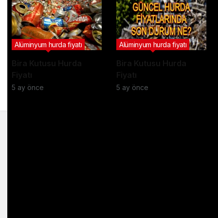
Alüminyum hurda fiyatı
Alüminyum hurda fiyatı
Bira Kutusu Hurda
Bira Kutusu Hurda
Fiyatı
Fiyatı
5 ay önce
5 ay önce