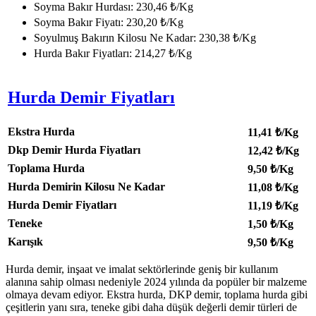
Soyma Bakır Hurdası: 230,46 ₺/Kg
Soyma Bakır Fiyatı: 230,20 ₺/Kg
Soyulmuş Bakırın Kilosu Ne Kadar: 230,38 ₺/Kg
Hurda Bakır Fiyatları: 214,27 ₺/Kg
Hurda Demir Fiyatları
Ekstra Hurda
11,41
₺/Kg
Dkp
Demir Hurda Fiyatları
12,42
₺/Kg
Toplama Hurda
9,50
₺/Kg
Hurda Demirin Kilosu Ne Kadar
11,08
₺/Kg
Hurda Demir Fiyatları
11,19
₺/Kg
Teneke
1,50
₺/Kg
Karışık
9,50
₺/Kg
Hurda demir, inşaat ve imalat sektörlerinde geniş bir kullanım
alanına sahip olması nedeniyle 2024 yılında da popüler bir malzeme
olmaya devam ediyor. Ekstra hurda, DKP demir, toplama hurda gibi
çeşitlerin yanı sıra, teneke gibi daha düşük değerli demir türleri de