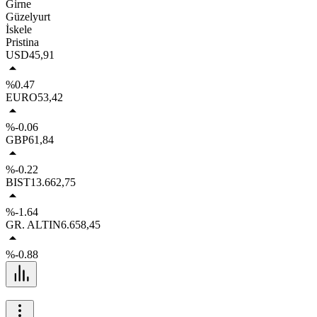
Girne
Güzelyurt
İskele
Pristina
USD
45,91
%0.47
EURO
53,42
%-0.06
GBP
61,84
%-0.22
BIST
13.662,75
%-1.64
GR. ALTIN
6.658,45
%-0.88