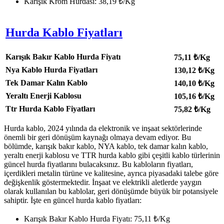
Karışık Krom Hurdası: 38,19 ₺/Kg
Hurda Kablo Fiyatları
Karışık Bakır Kablo Hurda Fiyatı
75,11
₺/Kg
Nya Kablo Hurda Fiyatları
130,12
₺/Kg
Tek Damar Kalın Kablo
140,10
₺/Kg
Yeraltı Enerji Kablosu
105,16
₺/Kg
Ttr Hurda Kablo Fiyatları
75,82
₺/Kg
Hurda kablo, 2024 yılında da elektronik ve inşaat sektörlerinde
önemli bir geri dönüşüm kaynağı olmaya devam ediyor. Bu
bölümde, karışık bakır kablo, NYA kablo, tek damar kalın kablo,
yeraltı enerji kablosu ve TTR hurda kablo gibi çeşitli kablo türlerinin
güncel hurda fiyatlarını bulacaksınız. Bu kabloların fiyatları,
içerdikleri metalin türüne ve kalitesine, ayrıca piyasadaki talebe göre
değişkenlik göstermektedir. İnşaat ve elektrikli aletlerde yaygın
olarak kullanılan bu kablolar, geri dönüşümde büyük bir potansiyele
sahiptir. İşte en güncel hurda kablo fiyatları:
Karışık Bakır Kablo Hurda Fiyatı: 75,11 ₺/Kg