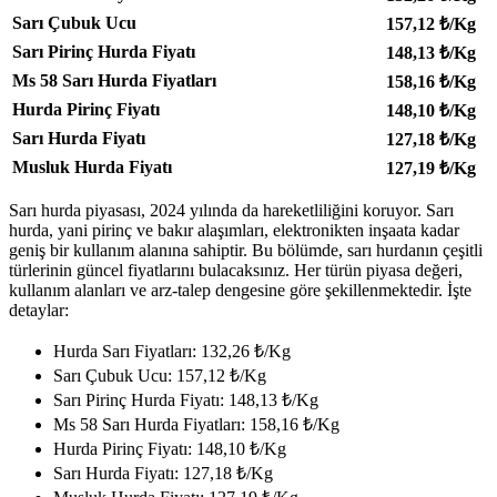
Sarı Çubuk Ucu
157,12
₺/Kg
Sarı Pirinç Hurda Fiyatı
148,13
₺/Kg
Ms 58 Sarı Hurda Fiyatları
158,16
₺/Kg
Hurda Pirinç Fiyatı
148,10
₺/Kg
Sarı Hurda Fiyatı
127,18
₺/Kg
Musluk Hurda Fiyatı
127,19
₺/Kg
Sarı hurda piyasası, 2024 yılında da hareketliliğini koruyor. Sarı
hurda, yani pirinç ve bakır alaşımları, elektronikten inşaata kadar
geniş bir kullanım alanına sahiptir. Bu bölümde, sarı hurdanın çeşitli
türlerinin güncel fiyatlarını bulacaksınız. Her türün piyasa değeri,
kullanım alanları ve arz-talep dengesine göre şekillenmektedir. İşte
detaylar:
Hurda Sarı Fiyatları: 132,26 ₺/Kg
Sarı Çubuk Ucu: 157,12 ₺/Kg
Sarı Pirinç Hurda Fiyatı: 148,13 ₺/Kg
Ms 58 Sarı Hurda Fiyatları: 158,16 ₺/Kg
Hurda Pirinç Fiyatı: 148,10 ₺/Kg
Sarı Hurda Fiyatı: 127,18 ₺/Kg