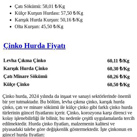
Çatı Sökümü: 58,01 ₺/Kg
Külçe Kurşun Hurdası: 57,50 ₺/Kg
Karışık Hurda Kurşun: 50,16 ₺/Kg
Olta Kurşun: 45,50 ₺/Kg
Çinko Hurda Fiyatı
Levha Çıkma Çinko
60,11
₺/Kg
Karışık Hurda Çinko
60,30
₺/Kg
Çatı Minare Sökümü
60,26
₺/Kg
Külçe Çinko
60,50
₺/Kg
Çinko hurda, 2024 yılında da inşaat ve sanayi sektörlerinde önemli
bir yer tutmaktadır. Bu bölüm, levha çıkma çinko, karışık hurda
çinko, çatı ve minare sökümü ile külçe çinko gibi farklı çinko hurda
türlerinin güncel fiyatlarını içerir. Çinko, korozyona karşı direnci ve
kolay işlenebilirliği ile bilinir, bu nedenle çeşitli uygulamalarda tercih
edilmektedir. Hurda çinko fiyatları, malzemenin kalitesi ve
piyasadaki talebe göre değişkenlik göstermektedir. İşte çinkonun en
güncel hurda fiyatları: