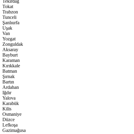
Tekirdağ
Tokat
Trabzon
Tunceli
Şanlıurfa
Uşak
Van
Yozgat
Zonguldak
Aksaray
Bayburt
Karaman
Kırıkkale
Batman
Şırnak
Bartın
Ardahan
Iğdır
Yalova
Karabük
Kilis
Osmaniye
Düzce
Lefkoşa
Gazimağusa