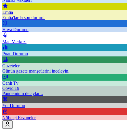
Namaz Vakitleri
Emtia
Emtia'larda son durum!
Hava Durumu
Maç Merkezi
Puan Durumu
Gazeteler
Günün gazete manşetlerini inceleyin.
Canlı Tv
Covid 19
Pandeminin detayları..
Yol Durumu
Nöbetçi Eczaneler