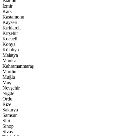
İstanbul
İzmir
Kars
Kastamonu
Kayseri
Kırklareli
Kırşehir
Kocaeli
Konya
Kütahya
Malatya
Manisa
Kahramanmaraş
Mardin
Muğla
Muş
Nevşehir
Niğde
Ordu
Rize
Sakarya
Samsun
Siirt
Sinop
Sivas