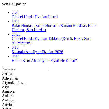
Son Gelişmeler
3:07
Güncel Hurda Fiyatları Listesi
1:10
Bakır Hurdası, Krom Hurdası , Kurşun Hurdası , Kablo
Hurdası , Sarı Hurdası
23:28
Güncel Hurda Fiyatları Tablosu (Demir, Bakır, Sarı,
Alüminyum)
0:15
Katarakt Ameliyatı Fiyatları 2026
0:09
Hurda Kutu Aluminyum Fiyati Ne Kadar?
Adana
Adıyaman
Afyonkarahisar
Ağrı
Amasya
Ankara
Antalya
Artvin
Aydın