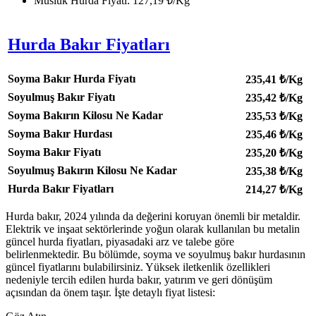
Musluk Hurda Fiyatı: 127,19 ₺/Kg
Hurda Bakır Fiyatları
Soyma Bakır Hurda Fiyatı
235,41
₺/Kg
Soyulmuş Bakır Fiyatı
235,42
₺/Kg
Soyma Bakırın Kilosu Ne Kadar
235,53
₺/Kg
Soyma Bakır Hurdası
235,46
₺/Kg
Soyma Bakır Fiyatı
235,20
₺/Kg
Soyulmuş Bakırın Kilosu Ne Kadar
235,38
₺/Kg
Hurda Bakır Fiyatları
214,27
₺/Kg
Hurda bakır, 2024 yılında da değerini koruyan önemli bir metaldir.
Elektrik ve inşaat sektörlerinde yoğun olarak kullanılan bu metalin
güncel hurda fiyatları, piyasadaki arz ve talebe göre
belirlenmektedir. Bu bölümde, soyma ve soyulmuş bakır hurdasının
güncel fiyatlarını bulabilirsiniz. Yüksek iletkenlik özellikleri
nedeniyle tercih edilen hurda bakır, yatırım ve geri dönüşüm
açısından da önem taşır. İşte detaylı fiyat listesi: