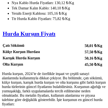
Nya Kablo Hurda Fiyatları: 130,12 ₺/Kg
Tek Damar Kalın Kablo: 140,10 ₺/Kg
Yeraltı Enerji Kablosu: 105,16 ₺/Kg
Ttr Hurda Kablo Fiyatları: 75,82 ₺/Kg
Hurda Kurşun Fiyatı
Çatı Sökümü
58,01
₺/Kg
Külçe Kurşun Hurdası
57,50
₺/Kg
Karışık Hurda Kurşun
50,16
₺/Kg
Olta Kurşun
45,50
₺/Kg
Hurda kurşun, 2024’te de özellikle inşaat ve çeşitli sanayi
alanlarında kullanımıyla dikkat çekiyor. Bu bölümde, çatı sökümü,
külçe kurşun, karışık hurda kurşun ve olta kurşunu gibi farklı kurşun
hurda türlerinin güncel fiyatlarını bulabilirsiniz. Kurşunun ağırlığı ve
yumuşaklığı, farklı uygulamalarda tercih edilmesine neden
olmaktadır. Bu metalin fiyatları, kullanım alanlarına ve piyasa
talebine göre değişiklik gösterebilir. İşte kurşunun en güncel hurda
fiyatları: