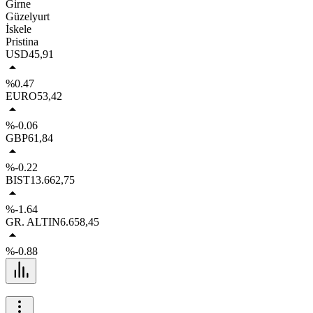
Girne
Güzelyurt
İskele
Pristina
USD
45,91
%0.47
EURO
53,42
%-0.06
GBP
61,84
%-0.22
BIST
13.662,75
%-1.64
GR. ALTIN
6.658,45
%-0.88