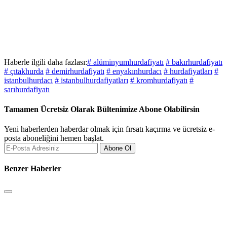
Haberle ilgili daha fazlası:
# alüminyumhurdafiyatı
# bakırhurdafiyatı
# çıtakhurda
# demirhurdafiyatı
# enyakınhurdacı
# hurdafiyatları
#
istanbulhurdacı
# istanbulhurdafiyatları
# kromhurdafiyatı
#
sarıhurdafiyatı
Tamamen Ücretsiz Olarak Bültenimize Abone Olabilirsin
Yeni haberlerden haberdar olmak için fırsatı kaçırma ve ücretsiz e-
posta aboneliğini hemen başlat.
Abone Ol
Benzer Haberler