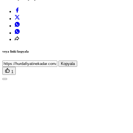
veya linki kopyala
Kopyala
1