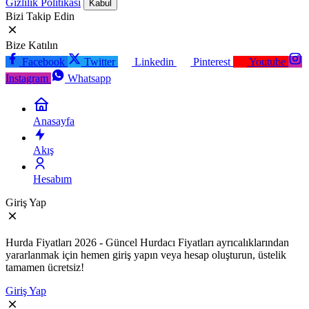
Gizlilik Politikası
Kabul
Bizi Takip Edin
Bize Katılın
Facebook
Twitter
Linkedin
Pinterest
Youtube
Instagram
Whatsapp
Anasayfa
Akış
Hesabım
Giriş Yap
Hurda Fiyatları 2026 - Güncel Hurdacı Fiyatları ayrıcalıklarından
yararlanmak için hemen giriş yapın veya hesap oluşturun, üstelik
tamamen ücretsiz!
Giriş Yap