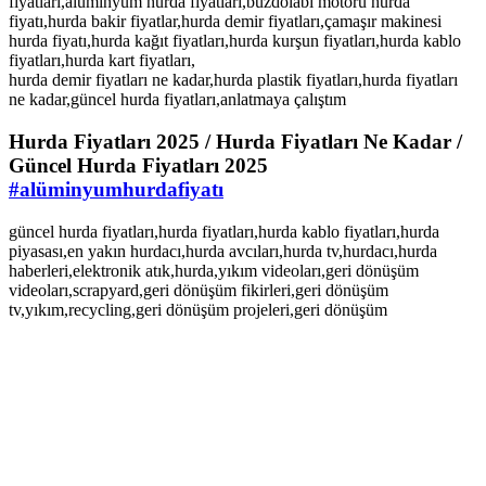
fiyatları,alüminyum hurda fiyatları,buzdolabı motoru hurda
fiyatı,hurda bakir fiyatlar,hurda demir fiyatları,çamaşır makinesi
hurda fiyatı,hurda kağıt fiyatları,hurda kurşun fiyatları,hurda kablo
fiyatları,hurda kart fiyatları,
hurda demir fiyatları ne kadar,hurda plastik fiyatları,hurda fiyatları
ne kadar,güncel hurda fiyatları,anlatmaya çalıştım
Hurda Fiyatları 2025 / Hurda Fiyatları Ne Kadar /
Güncel Hurda Fiyatları 2025
#alüminyumhurdafiyatı
güncel hurda fiyatları,hurda fiyatları,hurda kablo fiyatları,hurda
piyasası,en yakın hurdacı,hurda avcıları,hurda tv,hurdacı,hurda
haberleri,elektronik atık,hurda,yıkım videoları,geri dönüşüm
videoları,scrapyard,geri dönüşüm fikirleri,geri dönüşüm
tv,yıkım,recycling,geri dönüşüm projeleri,geri dönüşüm
https://filmizle.movie/kemik-balta-izle