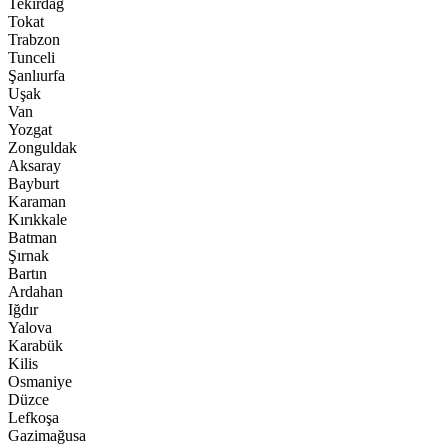
Tekirdağ
Tokat
Trabzon
Tunceli
Şanlıurfa
Uşak
Van
Yozgat
Zonguldak
Aksaray
Bayburt
Karaman
Kırıkkale
Batman
Şırnak
Bartın
Ardahan
Iğdır
Yalova
Karabük
Kilis
Osmaniye
Düzce
Lefkoşa
Gazimağusa