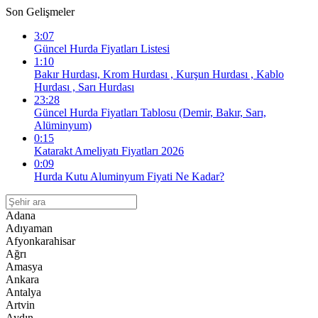
Son Gelişmeler
3:07
Güncel Hurda Fiyatları Listesi
1:10
Bakır Hurdası, Krom Hurdası , Kurşun Hurdası , Kablo
Hurdası , Sarı Hurdası
23:28
Güncel Hurda Fiyatları Tablosu (Demir, Bakır, Sarı,
Alüminyum)
0:15
Katarakt Ameliyatı Fiyatları 2026
0:09
Hurda Kutu Aluminyum Fiyati Ne Kadar?
Adana
Adıyaman
Afyonkarahisar
Ağrı
Amasya
Ankara
Antalya
Artvin
Aydın