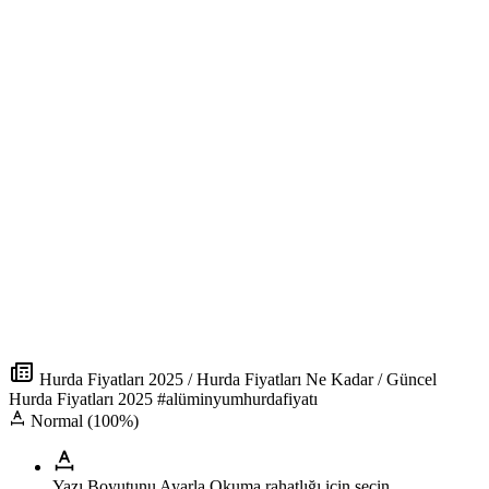
Hurda Fiyatları 2025 / Hurda Fiyatları Ne Kadar / Güncel
Hurda Fiyatları 2025 #alüminyumhurdafiyatı
Normal (100%)
Yazı Boyutunu Ayarla
Okuma rahatlığı için seçin