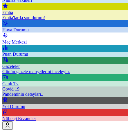
Namaz Vakitleri
Emtia
Emtia'larda son durum!
Hava Durumu
Maç Merkezi
Puan Durumu
Gazeteler
Günün gazete manşetlerini inceleyin.
Canlı Tv
Covid 19
Pandeminin detayları..
Yol Durumu
Nöbetçi Eczaneler