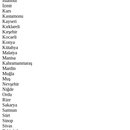
İstanbul
İzmir
Kars
Kastamonu
Kayseri
Kırklareli
Kırşehir
Kocaeli
Konya
Kütahya
Malatya
Manisa
Kahramanmaraş
Mardin
Muğla
Muş
Nevşehir
Niğde
Ordu
Rize
Sakarya
Samsun
Siirt
Sinop
Sivas