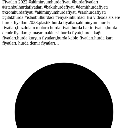
Fiyatları 2022 #alüminyumhurdafiyatı #hurdafiyatları
#istanbulhurdafiyatları #bakırhurdafiyatı #demirhurdafiyatı
#kromhurdafiyatı #alüminyumhurdafiyatı #sarıhurdafiyatı
#çıtakhurda #istanbulhurdacı #enyakınhurdacı Bu videoda sizlere
hurda fiyatları 2023,plastik hurda fiyatları,alüminyum hurda
fiyatları,buzdolabı motoru hurda fiyatı,hurda bakir fiyatlar,hurda
demir fiyatları,çamaşır makinesi hurda fiyatı,hurda kağıt
fiyatları,hurda kurşun fiyatları,hurda kablo fiyatları,hurda kart
fiyatları, hurda demir fiyatları…