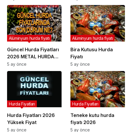
Hurdası , Sarı Hurdası
Alüminyum hurda fiyatı
Alüminyum hurda fiyatı
Güncel Hurda Fiyatları
Bira Kutusu Hurda
2026 METAL HURDA
Fiyatı
FİYAT LİSTESİ
5 ay önce
5 ay önce
Hurda Fiyatları
Hurda Fiyatları
Hurda Fiyatları 2026
Teneke kutu hurda
Yüksek Fiyat
fiyatı 2026
5 ay önce
5 ay önce