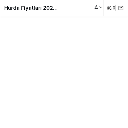
Hurda Fiyatları 2026,
0
Demir Hurda
Fiyatı,Hurda Bakır
Fiyatları