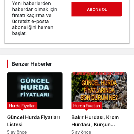
Yeni haberlerden
haberdar olmak için
ABONE OL
fırsatı kaçırma ve
ücretsiz e-posta
aboneliğini hemen
başlat.
Benzer Haberler
Hurda Fiyatları
Hurda Fiyatları
Güncel Hurda Fiyatları
Bakır Hurdası, Krom
Listesi
Hurdası , Kurşun
Hurdası , Kablo
5 ay önce
5 ay önce