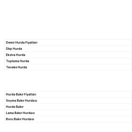
Demir Hurda Fiyatları
Dkp Hurda
Ekstra Hurda
Toplama Hurda
Teneke Hurda
Hurda Bakır Fiyatları
Soyma Bakır Hurdası
Hurda Bakır
Lama Bakır Hurdası
Boru Bakır Hurdası