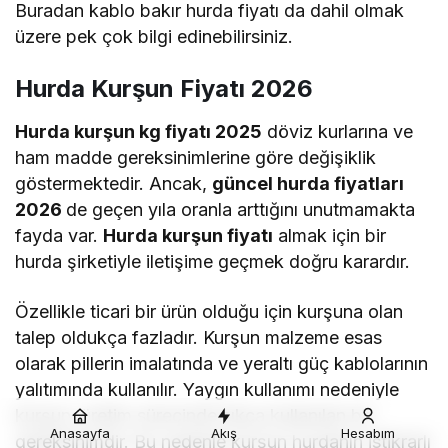
Buradan
kablo bakır hurda fiyatı
da dahil olmak
üzere pek çok bilgi edinebilirsiniz.
Hurda Kurşun Fiyatı 2026
Hurda kurşun kg fiyatı 2025
döviz kurlarına ve
ham madde gereksinimlerine göre değişiklik
göstermektedir. Ancak,
güncel hurda fiyatları
2026
de geçen yıla oranla arttığını unutmamakta
fayda var.
Hurda kurşun fiyatı
almak için bir
hurda şirketiyle iletişime geçmek doğru karardır.
Özellikle ticari bir ürün olduğu için kurşuna olan
talep oldukça fazladır. Kurşun malzeme esas
olarak pillerin imalatında ve yeraltı güç kablolarının
yalıtımında kullanılır. Yaygın kullanımı nedeniyle
kurşun, üretim sürecinde sıkça kullanılan bir
Anasayfa
Akış
Hesabım
gereksinimdir. Bu nedenle kurşun hurdanın istikrarlı