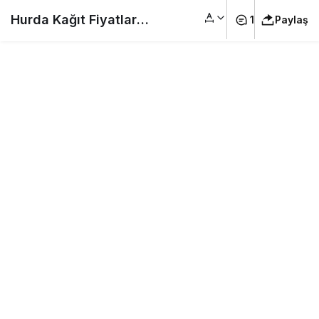
Hurda Kağıt Fiyatları
1
Paylaş
2026 – ( Hurda
kartonun kilosu ne
kadar? )