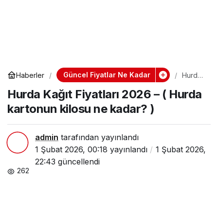
Güncel Fiyatlar Ne Kadar
Haberler
Hurda
Kağıt
Hurda Kağıt Fiyatları 2026 – ( Hurda
Fiyatlar
ı 2026
kartonun kilosu ne kadar? )
– (
Hurda
karton
un
admin
tarafından yayınlandı
kilosu
1 Şubat 2026, 00:18
yayınlandı
1 Şubat 2026,
ne
kadar?
22:43
güncellendi
)
262