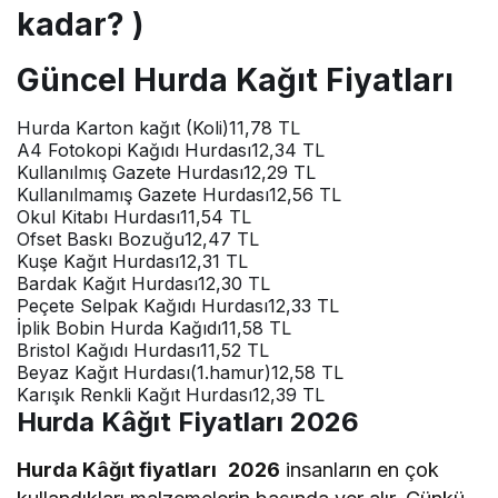
kadar? )
Güncel Hurda Kağıt Fiyatları
Hurda Karton kağıt (Koli)
11,78 TL
A4 Fotokopi Kağıdı Hurdası
12,34 TL
Kullanılmış Gazete Hurdası
12,29 TL
Kullanılmamış Gazete Hurdası
12,56 TL
Okul Kitabı Hurdası
11,54 TL
Ofset Baskı Bozuğu
12,47 TL
Kuşe Kağıt Hurdası
12,31 TL
Bardak Kağıt Hurdası
12,30 TL
Peçete Selpak Kağıdı Hurdası
12,33 TL
İplik Bobin Hurda Kağıdı
11,58 TL
Bristol Kağıdı Hurdası
11,52 TL
Beyaz Kağıt Hurdası(1.hamur)
12,58 TL
Karışık Renkli Kağıt Hurdası
12,39 TL
Hurda Kâğıt Fiyatları 2026
Hurda Kâğıt fiyatları
2026
insanların en çok