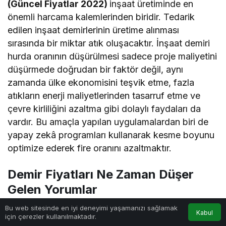
(Güncel Fiyatlar 2022)
inşaat üretiminde en
önemli harcama kalemlerinden biridir. Tedarik
edilen inşaat demirlerinin üretime alınması
sırasında bir miktar atık oluşacaktır. İnşaat demiri
hurda oranının düşürülmesi sadece proje maliyetini
düşürmede doğrudan bir faktör değil, aynı
zamanda ülke ekonomisini teşvik etme, fazla
atıkların enerji maliyetlerinden tasarruf etme ve
çevre kirliliğini azaltma gibi dolaylı faydaları da
vardır. Bu amaçla yapılan uygulamalardan biri de
yapay zekâ programları kullanarak kesme boyunu
optimize ederek fire oranını azaltmaktır.
Demir Fiyatları Ne Zaman Düşer
Gelen Yorumlar
Bu web sitesinde en iyi deneyimi yaşamanızı sağlamak
Demirin Tonu Kaç Para – İnşaat Demir Fiyatları
Kabul
için çerezler kullanılmaktadır.
Anasayfa
Akış
Hesabım
(Güncel Fiyatlar 2022)
,
Demir Fiyatları Ne