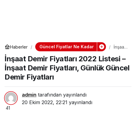
Güncel Fiyatlar Ne Kadar
Haberler
İnşaat
Demir
İnşaat Demir Fiyatları 2022 Listesi –
Fiyatlar
ı 2022
İnşaat Demir Fiyatları, Günlük Güncel
Listesi
–
Demir Fiyatları
İnşaat
Demir
Fiyatlar
ı,
admin
tarafından yayınlandı
Günlük
20 Ekim 2022, 22:21
yayınlandı
Güncel
41
Demir
Fiyatlar
ı