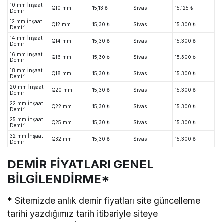
10 mm İnşaat
Q10 mm
15,13 ₺
Sivas
15.125 ₺
Demiri
12 mm İnşaat
Q12 mm
15,30 ₺
Sivas
15.300 ₺
Demiri
14 mm İnşaat
Q14 mm
15,30 ₺
Sivas
15.300 ₺
Demiri
16 mm İnşaat
Q16 mm
15,30 ₺
Sivas
15.300 ₺
Demiri
18 mm İnşaat
Q18 mm
15,30 ₺
Sivas
15.300 ₺
Demiri
20 mm İnşaat
Q20 mm
15,30 ₺
Sivas
15.300 ₺
Demiri
22 mm İnşaat
Q22 mm
15,30 ₺
Sivas
15.300 ₺
Demiri
25 mm İnşaat
Q25 mm
15,30 ₺
Sivas
15.300 ₺
Demiri
32 mm İnşaat
Q32 mm
15,30 ₺
Sivas
15.300 ₺
Demiri
DEMİR FİYATLARI GENEL
BİLGİLENDİRME*
* Sitemizde anlık demir fiyatları site güncelleme
tarihi yazdığımız tarih itibariyle siteye