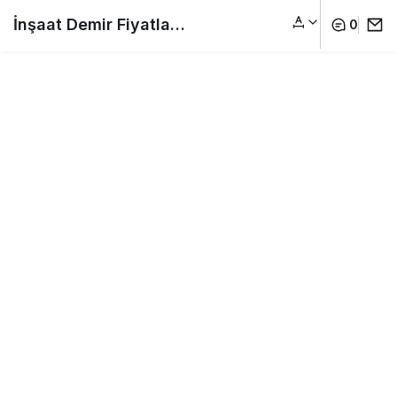
İnşaat Demir Fiyatları
0
2022 Listesi – İnşaat
Demir Fiyatları,
Günlük Güncel Demir
Fiyatları