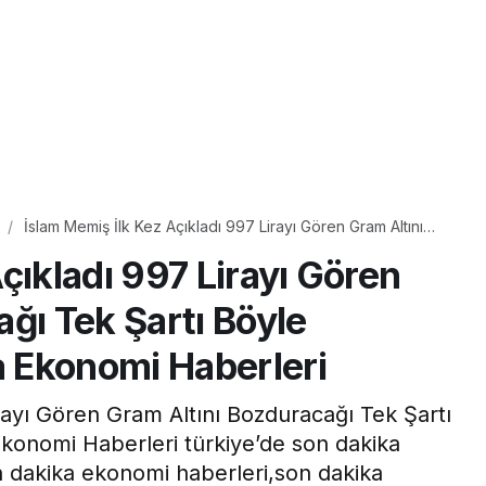
İslam Memiş İlk Kez Açıkladı 997 Lirayı Gören Gram Altını
Bozduracağı Tek Şartı Böyle Duyurdu #Son Dakika
çıkladı 997 Lirayı Gören
Ekonomi Haberleri
ğı Tek Şartı Böyle
 Ekonomi Haberleri
rayı Gören Gram Altını Bozduracağı Tek Şartı
onomi Haberleri türkiye’de son dakika
 dakika ekonomi haberleri,son dakika