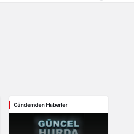
Gündüz Modu
Gündüz modunu seçin.
Gece Modu
Gece modunu seçin.
Sistem Modu
Sistem modunu seçin.
Gündemden Haberler