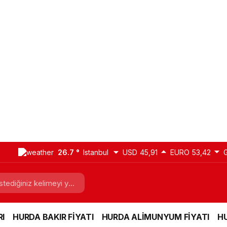
26.7 °
Istanbul
USD
45,91
EURO
53,42
I
HURDA BAKIR FİYATI
HURDA ALİMUNYUM FİYATI
HU