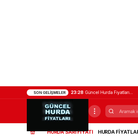
23:28
Güncel Hurda Fiyatları
SON GELIŞMELER
Tablosu (Demir, Bakır,
Sarı, Alüminyum)
HURDA SARI FİYATI
HURDA FİYATLAR