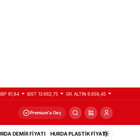
GBP
61,84
BIST
13.662,75
GR. ALTIN
6.658,45
Premium'a Geç
RDA DEMİR FİYATI
HURDA PLASTİK FİYATI