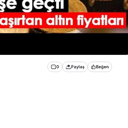
0
Paylaş
Beğen