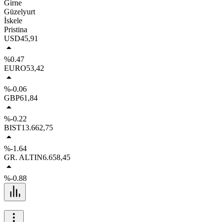
Girne
Güzelyurt
İskele
Pristina
USD
45,91
%0.47
EURO
53,42
%-0.06
GBP
61,84
%-0.22
BIST
13.662,75
%-1.64
GR. ALTIN
6.658,45
%-0.88