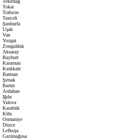
Tekirdağ
Tokat
Trabzon
Tunceli
Şanlıurfa
Uşak
Van
Yozgat
Zonguldak
Aksaray
Bayburt
Karaman
Kırıkkale
Batman
Şırnak
Bartın
Ardahan
Iğdır
Yalova
Karabük
Kilis
Osmaniye
Düzce
Lefkoşa
Gazimağusa