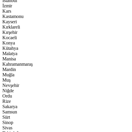
İstanbul
İzmir
Kars
Kastamonu
Kayseri
Kırklareli
Kırşehir
Kocaeli
Konya
Kütahya
Malatya
Manisa
Kahramanmaraş
Mardin
Muğla
Muş
Nevşehir
Niğde
Ordu
Rize
Sakarya
Samsun
Siirt
Sinop
Sivas