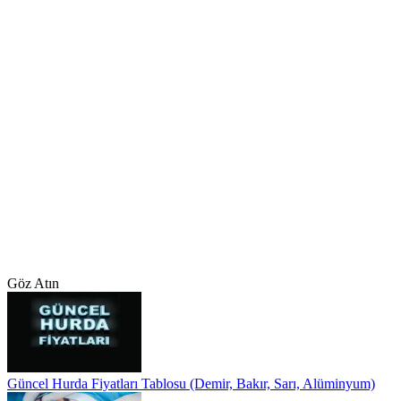
Göz Atın
Güncel Hurda Fiyatları Tablosu (Demir, Bakır, Sarı, Alüminyum)