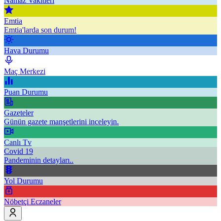
Namaz Vakitleri
Emtia
Emtia'larda son durum!
Hava Durumu
Maç Merkezi
Puan Durumu
Gazeteler
Günün gazete manşetlerini inceleyin.
Canlı Tv
Covid 19
Pandeminin detayları..
Yol Durumu
Nöbetçi Eczaneler