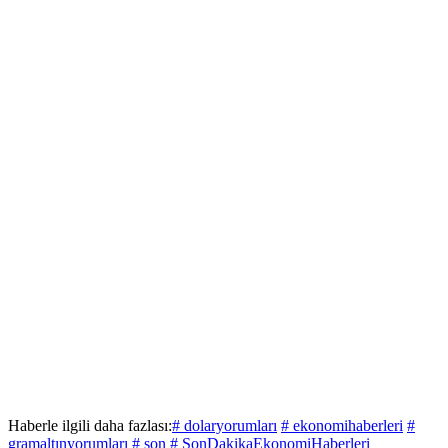
Haberle ilgili daha fazlası:
# dolaryorumları
# ekonomihaberleri
#
gramaltınyorumları
# son
# SonDakikaEkonomiHaberleri