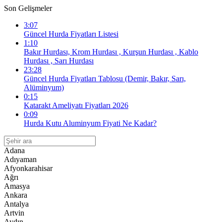
Son Gelişmeler
3:07
Güncel Hurda Fiyatları Listesi
1:10
Bakır Hurdası, Krom Hurdası , Kurşun Hurdası , Kablo
Hurdası , Sarı Hurdası
23:28
Güncel Hurda Fiyatları Tablosu (Demir, Bakır, Sarı,
Alüminyum)
0:15
Katarakt Ameliyatı Fiyatları 2026
0:09
Hurda Kutu Aluminyum Fiyati Ne Kadar?
Adana
Adıyaman
Afyonkarahisar
Ağrı
Amasya
Ankara
Antalya
Artvin
Aydın