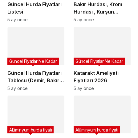
Güncel Hurda Fiyatları
Bakır Hurdası, Krom
Listesi
Hurdası , Kurşun
Hurdası , Kablo
5 ay önce
5 ay önce
Hurdası , Sarı Hurdası
Güncel Fiyatlar Ne Kadar
Güncel Fiyatlar Ne Kadar
Güncel Hurda Fiyatları
Katarakt Ameliyatı
Tablosu (Demir, Bakır,
Fiyatları 2026
Sarı, Alüminyum)
5 ay önce
5 ay önce
Alüminyum hurda fiyatı
Alüminyum hurda fiyatı