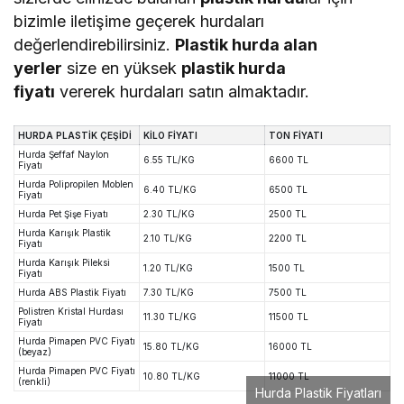
bizimle iletişime geçerek hurdaları
değerlendirebilirsiniz.
Plastik hurda alan
yerler
size en yüksek
plastik hurda
fiyatı
vererek hurdaları satın almaktadır.
HURDA PLASTİK ÇEŞİDİ
KİLO FİYATI
TON FİYATI
Hurda Şeffaf Naylon
6.55 TL/KG
6600 TL
Fiyatı
Hurda Polipropilen Moblen
6.40 TL/KG
6500 TL
Fiyatı
Hurda Pet Şişe Fiyatı
2.30 TL/KG
2500 TL
Hurda Karışık Plastik
2.10 TL/KG
2200 TL
Fiyatı
Hurda Karışık Pileksi
1.20 TL/KG
1500 TL
Fiyatı
Hurda ABS Plastik Fiyatı
7.30 TL/KG
7500 TL
Polistren Kristal Hurdası
11.30 TL/KG
11500 TL
Fiyatı
Hurda Pimapen PVC Fiyatı
15.80 TL/KG
16000 TL
(beyaz)
Hurda Pimapen PVC Fiyatı
10.80 TL/KG
11000 TL
(renkli)
Hurda Plastik Fiyatları