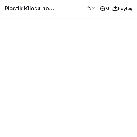
Plastik Kilosu ne
0
Paylaş
Kadar – Hurda Plastik
Fiyatları – Hurda
Plastik Naylon
Fiyatları