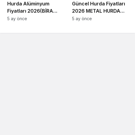
Hurda Alüminyum
Güncel Hurda Fiyatları
Fiyatları 2026(BİRA
2026 METAL HURDA
KOLA KUTUSU
FİYAT LİSTESİ
5 ay önce
5 ay önce
FİYATLARI)