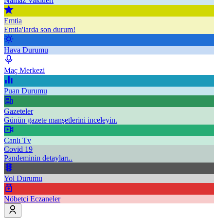
Namaz Vakitleri
Emtia
Emtia'larda son durum!
Hava Durumu
Maç Merkezi
Puan Durumu
Gazeteler
Günün gazete manşetlerini inceleyin.
Canlı Tv
Covid 19
Pandeminin detayları..
Yol Durumu
Nöbetçi Eczaneler