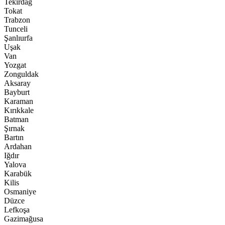
Tekirdağ
Tokat
Trabzon
Tunceli
Şanlıurfa
Uşak
Van
Yozgat
Zonguldak
Aksaray
Bayburt
Karaman
Kırıkkale
Batman
Şırnak
Bartın
Ardahan
Iğdır
Yalova
Karabük
Kilis
Osmaniye
Düzce
Lefkoşa
Gazimağusa