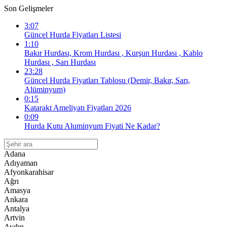
Son Gelişmeler
3:07
Güncel Hurda Fiyatları Listesi
1:10
Bakır Hurdası, Krom Hurdası , Kurşun Hurdası , Kablo
Hurdası , Sarı Hurdası
23:28
Güncel Hurda Fiyatları Tablosu (Demir, Bakır, Sarı,
Alüminyum)
0:15
Katarakt Ameliyatı Fiyatları 2026
0:09
Hurda Kutu Aluminyum Fiyati Ne Kadar?
Adana
Adıyaman
Afyonkarahisar
Ağrı
Amasya
Ankara
Antalya
Artvin
Aydın