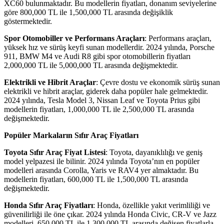
XC60 bulunmaktadır. Bu modellerin fiyatları, donanım seviyelerine
göre 800,000 TL ile 1,500,000 TL arasında değişiklik
göstermektedir.
Spor Otomobiller ve Performans Araçları
: Performans araçları,
yüksek hız ve sürüş keyfi sunan modellerdir. 2024 yılında, Porsche
911, BMW M4 ve Audi R8 gibi spor otomobillerin fiyatları
2,000,000 TL ile 5,000,000 TL arasında değişmektedir.
Elektrikli ve Hibrit Araçlar
: Çevre dostu ve ekonomik sürüş sunan
elektrikli ve hibrit araçlar, giderek daha popüler hale gelmektedir.
2024 yılında, Tesla Model 3, Nissan Leaf ve Toyota Prius gibi
modellerin fiyatları, 1,000,000 TL ile 2,500,000 TL arasında
değişmektedir.
Popüler Markaların Sıfır Araç Fiyatları
Toyota Sıfır Araç Fiyat Listesi
: Toyota, dayanıklılığı ve geniş
model yelpazesi ile bilinir. 2024 yılında Toyota’nın en popüler
modelleri arasında Corolla, Yaris ve RAV4 yer almaktadır. Bu
modellerin fiyatları, 600,000 TL ile 1,500,000 TL arasında
değişmektedir.
Honda Sıfır Araç Fiyatları
: Honda, özellikle yakıt verimliliği ve
güvenilirliği ile öne çıkar. 2024 yılında Honda Civic, CR-V ve Jazz
modelleri, 650,000 TL ile 1,300,000 TL arasında değişen fiyatlarla