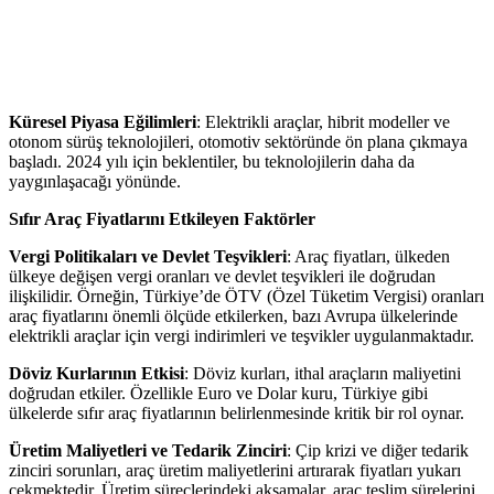
Küresel Piyasa Eğilimleri
: Elektrikli araçlar, hibrit modeller ve
otonom sürüş teknolojileri, otomotiv sektöründe ön plana çıkmaya
başladı. 2024 yılı için beklentiler, bu teknolojilerin daha da
yaygınlaşacağı yönünde.
Sıfır Araç Fiyatlarını Etkileyen Faktörler
Vergi Politikaları ve Devlet Teşvikleri
: Araç fiyatları, ülkeden
ülkeye değişen vergi oranları ve devlet teşvikleri ile doğrudan
ilişkilidir. Örneğin, Türkiye’de ÖTV (Özel Tüketim Vergisi) oranları
araç fiyatlarını önemli ölçüde etkilerken, bazı Avrupa ülkelerinde
elektrikli araçlar için vergi indirimleri ve teşvikler uygulanmaktadır.
Döviz Kurlarının Etkisi
: Döviz kurları, ithal araçların maliyetini
doğrudan etkiler. Özellikle Euro ve Dolar kuru, Türkiye gibi
ülkelerde sıfır araç fiyatlarının belirlenmesinde kritik bir rol oynar.
Üretim Maliyetleri ve Tedarik Zinciri
: Çip krizi ve diğer tedarik
zinciri sorunları, araç üretim maliyetlerini artırarak fiyatları yukarı
çekmektedir. Üretim süreçlerindeki aksamalar, araç teslim sürelerini