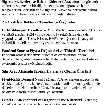
Sigorta Maliyetleri ve Bakım Giderleri
: Araç alımında göz ardı
edilmemesi gereken bir diğer önemli konu, sigorta ve bakım
maliyetleridir. Zorunlu trafik sigortası, kasko ve periyodik bakım
masraflarını hesaplayarak bütçenizi planlamalısınız.
2024 Yılı İçin Beklenen Trendler ve Öngörüler
Elektrifikasyon Trendleri ve Yeni Model Lansmanları
: Elektrikli
ve hibrit araçlar, 2024 yılında otomotiv sektöründe daha da
yaygınlaşacaktır. Tesla, Nissan, BMW ve diğer markalar, yeni
elektrikli modellerini piyasaya sürmeye hazırlanıyor.
Pandemi Sonrası Piyasa Değişimleri ve Tüketici Tercihleri
:
Pandemi sonrası dönemde, tüketici davranışlarında önemli
değişiklikler gözlemlenmektedir. Daha fazla insan, çevre dostu ve
ekonomik araçlara yönelmektedir.
Sıfır Araç Alımında Yapılan Hatalar ve Çözüm Önerileri
Fiyat/Kalite Dengesi Nasıl Sağlanır?
: Araç alırken sadece fiyata
odaklanmak yerine, kalite ve uzun vadeli kullanım maliyetlerini de
değerlendirmek önemlidir. Ucuz bir araç, uzun vadede yüksek
bakım ve onarım masraflarına yol açabilir.
İkinci El Alternatifleri ve Değerlendirme Kriterleri
: Sıfır araç
almak yerine, iyi durumda olan ikinci el araçları da