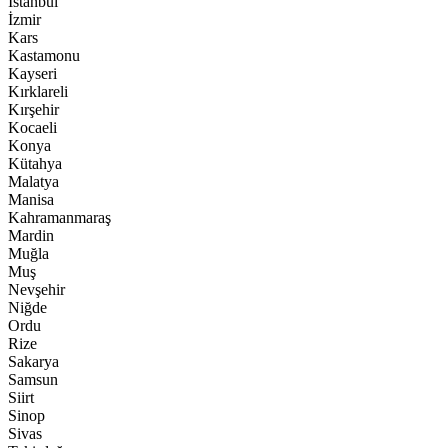
İstanbul
İzmir
Kars
Kastamonu
Kayseri
Kırklareli
Kırşehir
Kocaeli
Konya
Kütahya
Malatya
Manisa
Kahramanmaraş
Mardin
Muğla
Muş
Nevşehir
Niğde
Ordu
Rize
Sakarya
Samsun
Siirt
Sinop
Sivas