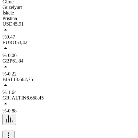
Girne
Güzelyurt
İskele
Pristina
USD
45,91
%0.47
EURO
53,42
%-0.06
GBP
61,84
%-0.22
BIST
13.662,75
%-1.64
GR. ALTIN
6.658,45
%-0.88