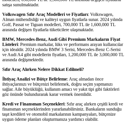
satışa sunulmaktadır.
Volkswagen Sıfır Araç Modelleri ve Fiyatları
: Volkswagen,
Alman mühendisliği ve kaliteyi uygun fiyatlarla sunar. 2024 yılında
Golf, Passat ve Tiguan modelleri, 700,000 TL ile 1,600,000 TL
arasında değişen fiyatlarla tüketicilere ulaşmaktadır.
BMW, Mercedes-Benz, Audi Gibi Premium Markaların Fiyat
Listeleri
: Premium markalar, lüks ve performans arayan kullanıcılar
için idealdir. 2024 yılında BMW 3 Serisi, Mercedes-Benz C-Serisi
ve Audi A4 gibi modellerin fiyatları, 1,200,000 TL ile 3,000,000 TL
arasında değişmektedir.
Sıfır Araç Alırken Nelere Dikkat Edilmeli?
İhtiyaç Analizi ve Bütçe Belirleme
: Araç almadan önce
ihtiyaçlarınızı ve bütçenizi belirlemek, doğru seçim yapmanızı
sağlar. Aile büyüklüğü, kullanım amacı ve yakıt tipi gibi faktörleri
göz önünde bulundurarak karar vermek önemlidir.
Kredi ve Finansman Seçenekleri
: Sıfır araç alırken çeşitli kredi ve
finansman seçeneklerinden yararlanabilirsiniz. Bankaların sunduğu
taşıt kredileri ve otomobil markalarının kampanyaları, bütçenize
uygun ödeme planları oluşturmanıza yardımcı olabilir.