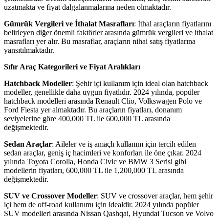
uzatmakta ve fiyat dalgalanmalarına neden olmaktadır.
Gümrük Vergileri ve İthalat Masrafları
: İthal araçların fiyatlarını
belirleyen diğer önemli faktörler arasında gümrük vergileri ve ithalat
masrafları yer alır. Bu masraflar, araçların nihai satış fiyatlarına
yansıtılmaktadır.
Sıfır Araç Kategorileri ve Fiyat Aralıkları
Hatchback Modeller
: Şehir içi kullanım için ideal olan hatchback
modeller, genellikle daha uygun fiyatlıdır. 2024 yılında, popüler
hatchback modelleri arasında Renault Clio, Volkswagen Polo ve
Ford Fiesta yer almaktadır. Bu araçların fiyatları, donanım
seviyelerine göre 400,000 TL ile 600,000 TL arasında
değişmektedir.
Sedan Araçlar
: Aileler ve iş amaçlı kullanım için tercih edilen
sedan araçlar, geniş iç hacimleri ve konforları ile öne çıkar. 2024
yılında Toyota Corolla, Honda Civic ve BMW 3 Serisi gibi
modellerin fiyatları, 600,000 TL ile 1,200,000 TL arasında
değişmektedir.
SUV ve Crossover Modeller
: SUV ve crossover araçlar, hem şehir
içi hem de off-road kullanımı için idealdir. 2024 yılında popüler
SUV modelleri arasında Nissan Qashqai, Hyundai Tucson ve Volvo