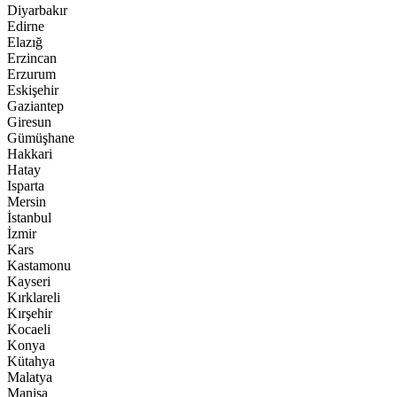
Diyarbakır
Edirne
Elazığ
Erzincan
Erzurum
Eskişehir
Gaziantep
Giresun
Gümüşhane
Hakkari
Hatay
Isparta
Mersin
İstanbul
İzmir
Kars
Kastamonu
Kayseri
Kırklareli
Kırşehir
Kocaeli
Konya
Kütahya
Malatya
Manisa