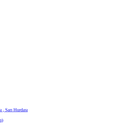
 , Sarı Hurdası
m)