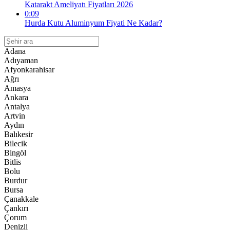
Katarakt Ameliyatı Fiyatları 2026
0:09
Hurda Kutu Aluminyum Fiyati Ne Kadar?
Adana
Adıyaman
Afyonkarahisar
Ağrı
Amasya
Ankara
Antalya
Artvin
Aydın
Balıkesir
Bilecik
Bingöl
Bitlis
Bolu
Burdur
Bursa
Çanakkale
Çankırı
Çorum
Denizli