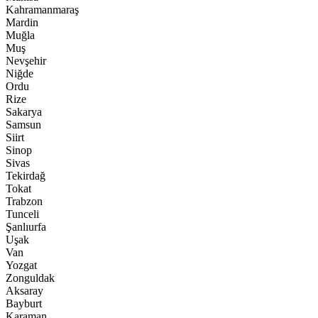
Kahramanmaraş
Mardin
Muğla
Muş
Nevşehir
Niğde
Ordu
Rize
Sakarya
Samsun
Siirt
Sinop
Sivas
Tekirdağ
Tokat
Trabzon
Tunceli
Şanlıurfa
Uşak
Van
Yozgat
Zonguldak
Aksaray
Bayburt
Karaman