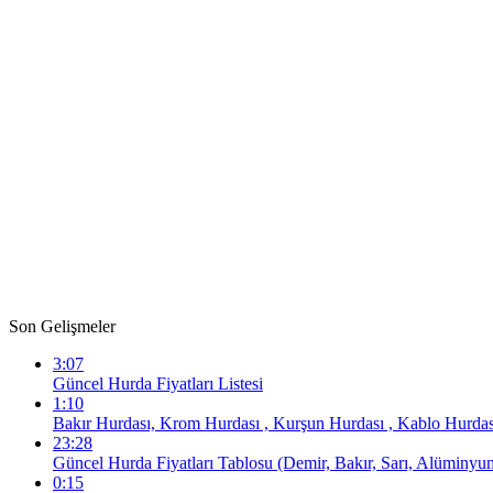
Son Gelişmeler
3:07
Güncel Hurda Fiyatları Listesi
1:10
Bakır Hurdası, Krom Hurdası , Kurşun Hurdası , Kablo Hurdası
23:28
Güncel Hurda Fiyatları Tablosu (Demir, Bakır, Sarı, Alüminyu
0:15