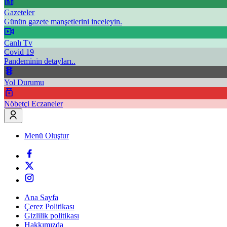
Gazeteler
Günün gazete manşetlerini inceleyin.
Canlı Tv
Covid 19
Pandeminin detayları..
Yol Durumu
Nöbetçi Eczaneler
Menü Oluştur
Ana Sayfa
Çerez Politikası
Gizlilik politikası
Hakkımızda