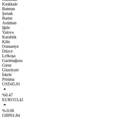
Kırıkkale
Batman
Şırnak
Bartın
Ardahan
Iğdır
Yalova
Karabük
Kilis
Osmaniye
Düzce
Lefkoşa
Gazimağusa
Girne
Güzelyurt
İskele
Pristina
USD
45,91
%0.47
EURO
53,42
%-0.06
GBP
61,84