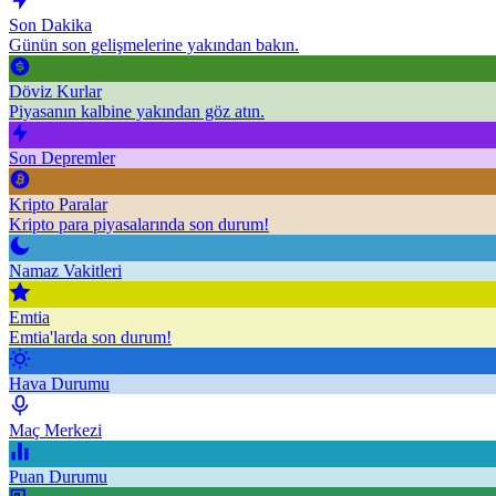
Son Dakika
Günün son gelişmelerine yakından bakın.
Döviz Kurlar
Piyasanın kalbine yakından göz atın.
Son Depremler
Kripto Paralar
Kripto para piyasalarında son durum!
Namaz Vakitleri
Emtia
Emtia'larda son durum!
Hava Durumu
Maç Merkezi
Puan Durumu