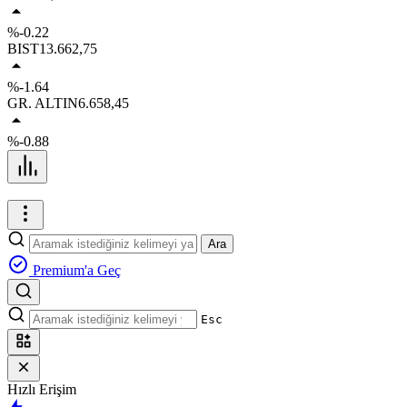
%-0.22
BIST
13.662,75
%-1.64
GR. ALTIN
6.658,45
%-0.88
Ara
Premium'a Geç
Esc
Hızlı Erişim