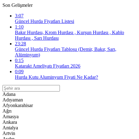
Son Gelişmeler
3:07
Güncel Hurda Fiyatları Listesi
1:10
Bakır Hurdası, Krom Hurdası , Kurşun Hurdası , Kablo
Hurdası , Sarı Hurdası
23:28
Güncel Hurda Fiyatları Tablosu (Demir, Bakır, Sarı,
Alüminyum)
0:15
Katarakt Ameliyatı Fiyatları 2026
0:09
Hurda Kutu Aluminyum Fiyati Ne Kadar?
Adana
Adıyaman
Afyonkarahisar
Ağrı
Amasya
Ankara
Antalya
Artvin
Aydın