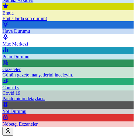
Namaz Vakitleri
Emtia
Emtia'larda son durum!
Hava Durumu
Maç Merkezi
Puan Durumu
Gazeteler
Günün gazete manşetlerini inceleyin.
Canlı Tv
Covid 19
Pandeminin detayları..
Yol Durumu
Nöbetçi Eczaneler