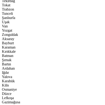
Tekirdağ
Tokat
Trabzon
Tunceli
Şanlıurfa
Uşak
Van
Yozgat
Zonguldak
Aksaray
Bayburt
Karaman
Kırıkkale
Batman
Şırnak
Bartın
Ardahan
Iğdır
Yalova
Karabük
Kilis
Osmaniye
Düzce
Lefkoşa
Gazimağusa