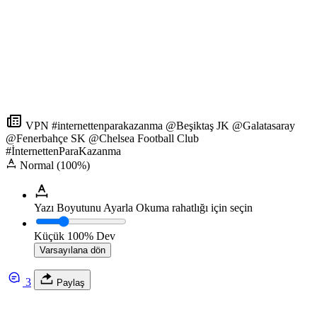
VPN #internettenparakazanma @Beşiktaş JK @Galatasaray
@Fenerbahçe SK @Chelsea Football Club
#İnternettenParaKazanma
Normal (100%)
Yazı Boyutunu Ayarla
Okuma rahatlığı için seçin
Küçük
100%
Dev
Varsayılana dön
3
Paylaş