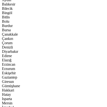
Balıkesir
Bilecik
Bingöl
Bitlis
Bolu
Burdur
Bursa
Çanakkale
Çankırı
Çorum
Denizli
Diyarbakır
Edirne
Elazığ
Erzincan
Erzurum
Eskişehir
Gaziantep
Giresun
Gümüşhane
Hakkari
Hatay
Isparta
Mersin