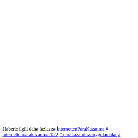
Haberle ilgili daha fazlası:
# İnternettenParaKazanma
#
internettenparakazanma2022
# parakazandıranuygulamalar
#