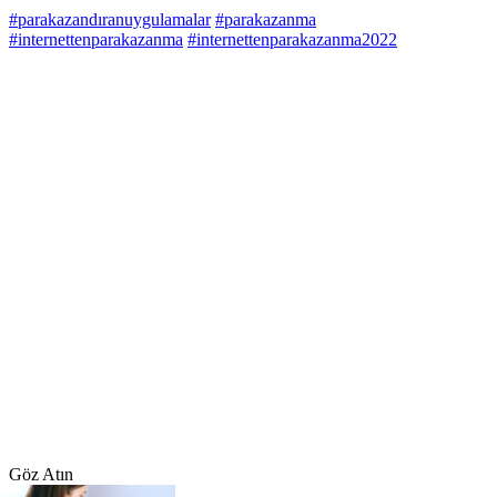
#parakazandıranuygulamalar
#parakazanma
#internettenparakazanma
#internettenparakazanma2022
Göz Atın