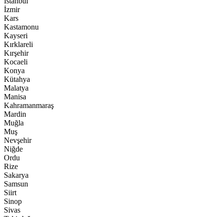
İstanbul
İzmir
Kars
Kastamonu
Kayseri
Kırklareli
Kırşehir
Kocaeli
Konya
Kütahya
Malatya
Manisa
Kahramanmaraş
Mardin
Muğla
Muş
Nevşehir
Niğde
Ordu
Rize
Sakarya
Samsun
Siirt
Sinop
Sivas