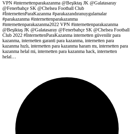
VPN #internettenparakazanma @Beşiktaş JK @Galatasaray
@Fenerbahçe SK @Chelsea Football Club
#İnternettenParaKazanma #parakazandıranuygulamalar
#parakazanma #internettenparakazanma
#internettenparakazanma2022 VPN #internettenparakazanma
@Beşiktaş JK @Galatasaray @Fenerbahçe SK @Chelsea Football
Club 2022 #İnternettenParaKazanma internetten güvenilir para
kazanma, internetten garanti para kazanma, internetten para
kazanma hızlı, internetten para kazanma haram mı, internetten para
kazanma helal mi, internetten para kazanma hack, internetten
helal…