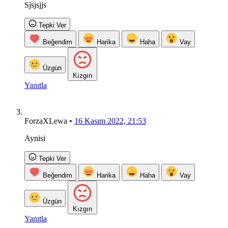
Sjsjsjjs
Tepki Ver
Beğendim
Harika
Haha
Vay
Üzgün
Kızgın
Yanıtla
ForzaXLewa
•
16 Kasım 2022, 21:53
Aynisi
Tepki Ver
Beğendim
Harika
Haha
Vay
Üzgün
Kızgın
Yanıtla