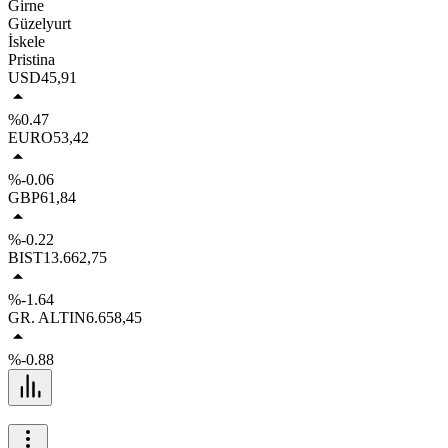
Girne
Güzelyurt
İskele
Pristina
USD
45,91
%0.47
EURO
53,42
%-0.06
GBP
61,84
%-0.22
BIST
13.662,75
%-1.64
GR. ALTIN
6.658,45
%-0.88