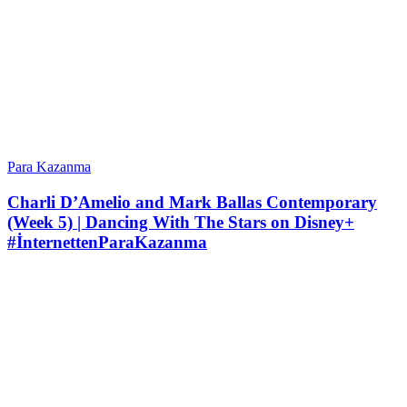
Para Kazanma
Charli D’Amelio and Mark Ballas Contemporary
(Week 5) | Dancing With The Stars on Disney+
#İnternettenParaKazanma