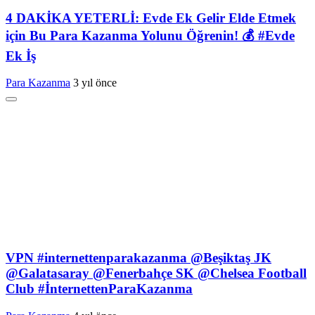
4 DAKİKA YETERLİ: Evde Ek Gelir Elde Etmek
için Bu Para Kazanma Yolunu Öğrenin! 💰 #Evde
Ek İş
Para Kazanma
3 yıl önce
VPN #internettenparakazanma @Beşiktaş JK
@Galatasaray @Fenerbahçe SK @Chelsea Football
Club #İnternettenParaKazanma