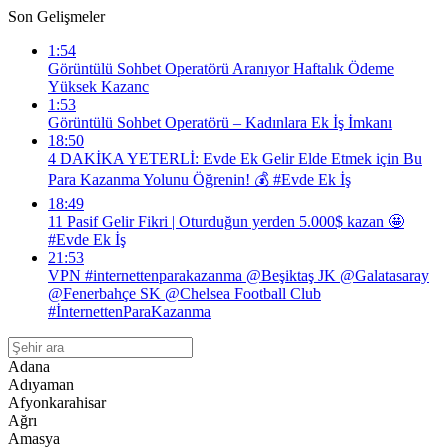
Son Gelişmeler
1:54
Görüntülü Sohbet Operatörü Aranıyor Haftalık Ödeme
Yüksek Kazanc
1:53
Görüntülü Sohbet Operatörü – Kadınlara Ek İş İmkanı
18:50
4 DAKİKA YETERLİ: Evde Ek Gelir Elde Etmek için Bu
Para Kazanma Yolunu Öğrenin! 💰 #Evde Ek İş
18:49
11 Pasif Gelir Fikri | Oturduğun yerden 5.000$ kazan 🤩
#Evde Ek İş
21:53
VPN #internettenparakazanma @Beşiktaş JK @Galatasaray
@Fenerbahçe SK @Chelsea Football Club
#İnternettenParaKazanma
Adana
Adıyaman
Afyonkarahisar
Ağrı
Amasya