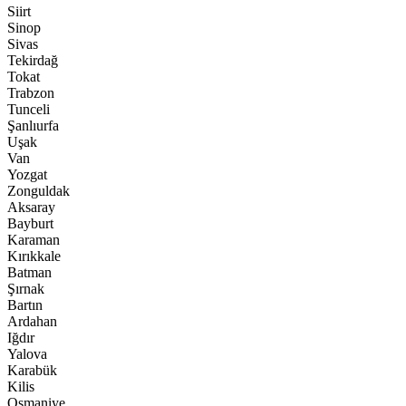
Siirt
Sinop
Sivas
Tekirdağ
Tokat
Trabzon
Tunceli
Şanlıurfa
Uşak
Van
Yozgat
Zonguldak
Aksaray
Bayburt
Karaman
Kırıkkale
Batman
Şırnak
Bartın
Ardahan
Iğdır
Yalova
Karabük
Kilis
Osmaniye