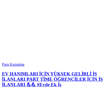
Para Kazanma
EV HANIMLARI İÇİN YÜKSEK GELİRLİ İŞ
İLANLARI PART TİME ÖĞRENCİLER İÇİN İŞ
İLANLARI 💪💪 #Evde Ek İş