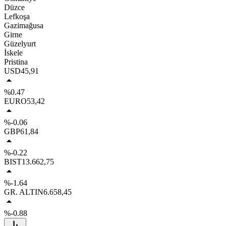
Düzce
Lefkoşa
Gazimağusa
Girne
Güzelyurt
İskele
Pristina
USD
45,91
%0.47
EURO
53,42
%-0.06
GBP
61,84
%-0.22
BIST
13.662,75
%-1.64
GR. ALTIN
6.658,45
%-0.88