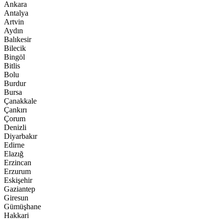
Ankara
Antalya
Artvin
Aydın
Balıkesir
Bilecik
Bingöl
Bitlis
Bolu
Burdur
Bursa
Çanakkale
Çankırı
Çorum
Denizli
Diyarbakır
Edirne
Elazığ
Erzincan
Erzurum
Eskişehir
Gaziantep
Giresun
Gümüşhane
Hakkari