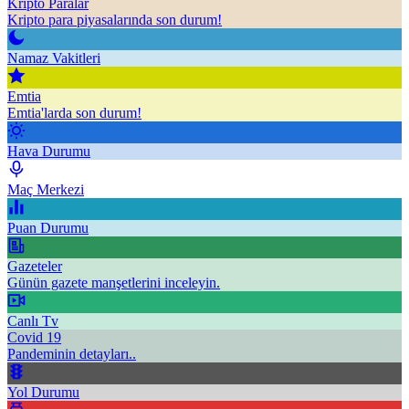
Kripto Paralar
Kripto para piyasalarında son durum!
Namaz Vakitleri
Emtia
Emtia'larda son durum!
Hava Durumu
Maç Merkezi
Puan Durumu
Gazeteler
Günün gazete manşetlerini inceleyin.
Canlı Tv
Covid 19
Pandeminin detayları..
Yol Durumu