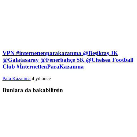
VPN #internettenparakazanma @Beşiktaş JK
@Galatasaray @Fenerbahçe SK @Chelsea Football
Club #İnternettenParaKazanma
Para Kazanma
4 yıl önce
Bunlara da bakabilirsin