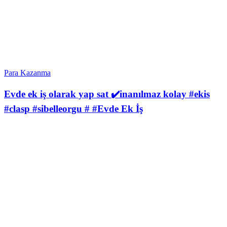
Para Kazanma
Evde ek iş olarak yap sat ✔️inanılmaz kolay #ekis
#clasp #sibelleorgu # #Evde Ek İş