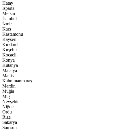
Hatay
Isparta
Mersin
İstanbul
İzmir
Kars
Kastamonu
Kayseri
Kırklareli
Kırşehir
Kocaeli
Konya
Kütahya
Malatya
Manisa
Kahramanmaraş
Mardin
Muğla
Muş
Nevşehir
Niğde
Ordu
Rize
Sakarya
Samsun