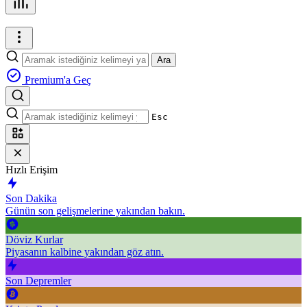
Ara
Premium'a Geç
Esc
Hızlı Erişim
Son Dakika
Günün son gelişmelerine yakından bakın.
Döviz Kurlar
Piyasanın kalbine yakından göz atın.
Son Depremler