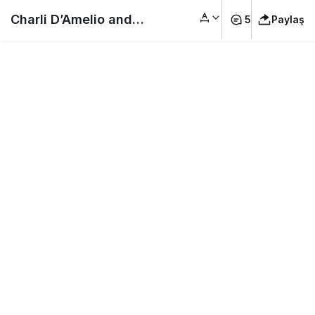
Charli D’Amelio and
5
Paylaş
Mark Ballas
Contemporary (Week
5) | Dancing With The
Stars on Disney+
#İnternettenParaKaz
anma