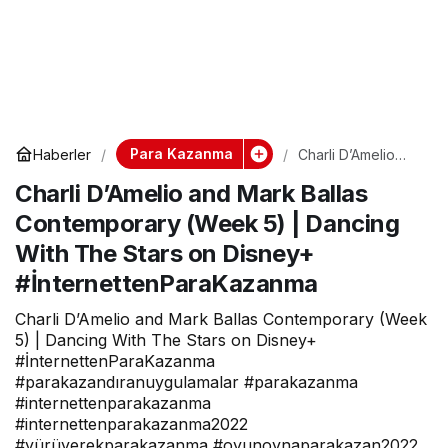
Para Kazanma
Haberler
Charli D’Amelio
and Mark Ballas
Charli D’Amelio and Mark Ballas
Contemporary
(Week 5) |
Contemporary (Week 5) | Dancing
Dancing With The
Stars on Disney+
With The Stars on Disney+
#İnternettenParaK
azanma
#İnternettenParaKazanma
Charli D’Amelio and Mark Ballas Contemporary (Week
5) | Dancing With The Stars on Disney+
#İnternettenParaKazanma
#parakazandıranuygulamalar #parakazanma
#internettenparakazanma
#internettenparakazanma2022
#yürüyerekparakazanma #oyunoynaparakazan2022