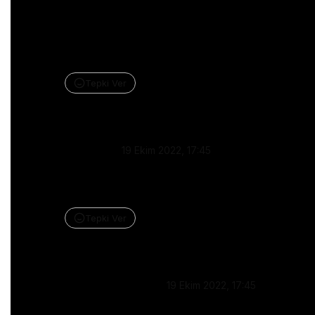
she is extremely talented in an unbelievable way 
<3 my fav part was when she was laying on the 
floor and then jumped like she flied <3 good job 
char :) ur doing an amazing job focusing on ur self 
:)
Tepki Ver
Yanıtla
Mandy
•
19 Ekim 2022, 17:45
This dance is a perfect description of my battle 
with grief after our baby boy passed away. Thank 
you for doing this dance.
Tepki Ver
Yanıtla
Evelyn Arevalo
•
19 Ekim 2022, 17:45
the dance is good but the original song would’ve 