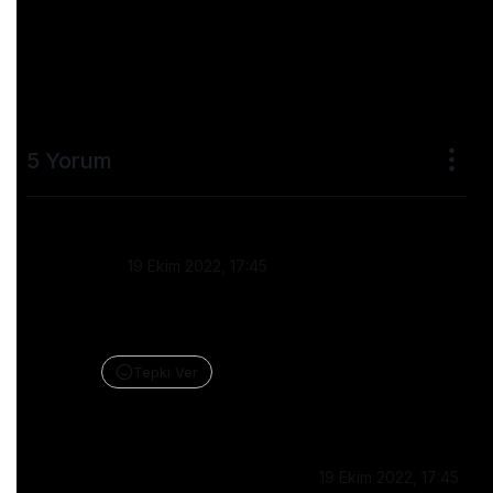
5 Yorum
Isla 🔞 𝔽**СК МЕ - СНЕℂ𝕂 𝕄𝕐 Рℝ𝟘𝔽𝕀𝕃Е💛
•
19 Ekim 2022, 17:45
can’t stop watching. absolutely obsessed. as 
someone who deals with severe anxiety, this 
made me sob. amazing job char
Tepki Ver
Yanıtla
★ Lqmon #roadto175
•
19 Ekim 2022, 17:45