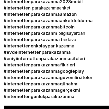
#internettenparakazanma2023mobil
#internetten
parakazanmaanket
#internettenparakazanmaamazon
#internettenparakazanmaanketdoldurma
#internettenparakazanmabitcoin
#internettenparakazanm
bilgisayardan
#internettenparakazanma
bedava
#internettenenkolaypar
kazanma
#evdeinternettenparakazanma
#eniyiinternettenparakazanmasiteleri
#internettenparakazanmafikirleri
#internettenparakazanmagoogleplay
#internettenparakazanmagüvenilirsiteler
#internettenparakazanmagünahmı
#internettenparakazanmagerçekmi
#internettengünlükparakazanma