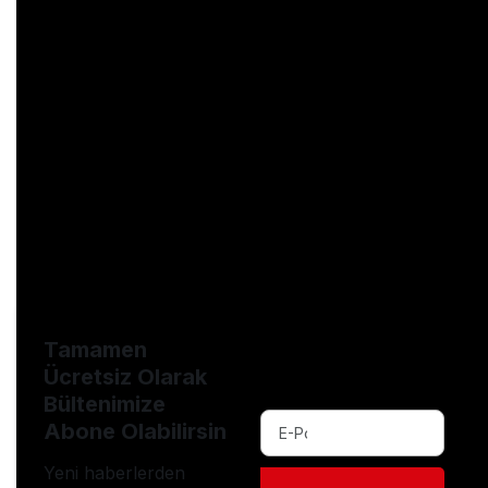
# internettenparakazanmagoogleplay
# internettenparakazanmagünahmı
# internettenparakazanmagüvenilirsiteler
# internettenparakazanmayolları
# internsızpara
# oynakazan
# oyunoynaparakazan2022
# parakazandıranuygulamalar
# parakazanma
# yatırımsızparakazanma
# yürüyerekparakazanma
Tamamen
Ücretsiz Olarak
Bültenimize
Abone Olabilirsin
Yeni haberlerden