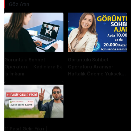
Göz Atın
Görüntülü Sohbet
Görüntülü Sohbet
Operatörü – Kadınlara Ek
Operatörü Aranıyor
İş İmkanı
Haftalık Ödeme Yüksek
Kazanc
11 Pasif Gelir Fikri |