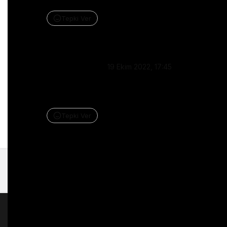
been good so we would’ve gotten more chills.
Tepki Ver
Yanıtla
Marco Silva
•
19 Ekim 2022, 17:45
The smile of Mark in the end , say everthing
” prouf of you Charli ” 💙
Tepki Ver
Yanıtla