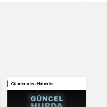
Gündüz Modu
Gündüz modunu seçin.
Gece Modu
Gece modunu seçin.
Sistem Modu
Sistem modunu seçin.
Gündemden Haberler