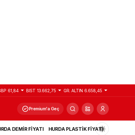
GBP
61,84
BIST
13.662,75
GR. ALTIN
6.658,45
Premium'a Geç
RDA DEMİR FİYATI
HURDA PLASTİK FİYATI