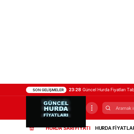
23:28
Güncel Hurda Fiyatları Ta
SON GELIŞMELER
(Demir, Bakır, Sarı, Alümi
HURDA SARI FİYATI
HURDA FİYATLAR