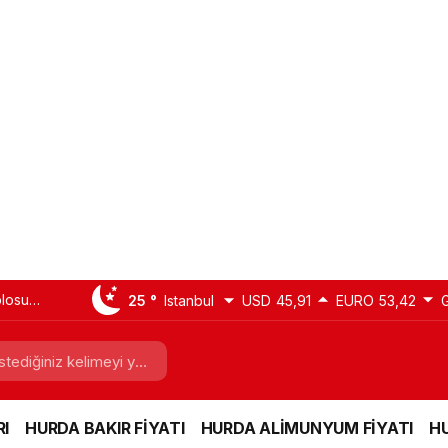
blosu
25 °
Istanbul
USD
45,91
EURO
53,42
nyum)
I
HURDA BAKIR FİYATI
HURDA ALİMUNYUM FİYATI
HU