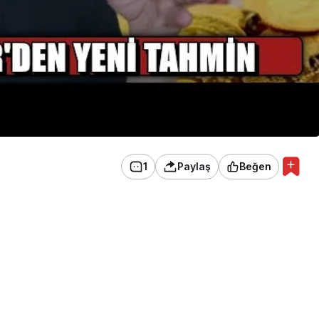
1
Paylaş
Beğen