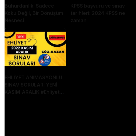
Buhurdanlık: Sadece
KPSS başvuru ve sınav
Koku Değil, Bir Dönüşüm
tarihleri: 2024 KPSS ne
Nesnesi
zaman
EHLİYET ANİMASYONLU
SINAV SORULARI YENİ
KASIM-ARALIK
#Ehliyet
Sınav Soruları
Bugünkü shorts videomuzda ehliyet sınavına dair
videolu yani Animasyonlu sınav sorusuna
değiniyoruz . Animasyonlu ehliyet sınav sorusu ,
ehliyet animasyonlu sınav soruları , Animasyonlu