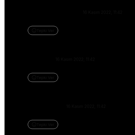
Gülsüm Yesilyaprak
•
16 Kasım 2022, 11:42
D
Tepki Ver
Yanıtla
Diakoko
•
16 Kasım 2022, 11:42
D
Tepki Ver
Yanıtla
Mına Sansak
•
16 Kasım 2022, 11:42
D
Tepki Ver
Yanıtla