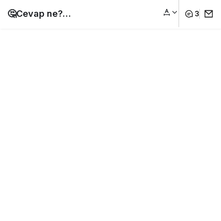
🤔Cevap ne?
3
Animasyonlu Ehliyet
Sınav Soruları
#ehliyetanimasyonlu
sorular
#ehliyetebruhoca
#shorts #Ehliyet
Sınav Soruları