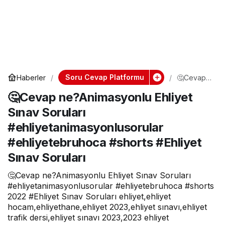
Soru Cevap Platformu
Haberler
🤔Cevap
ne?
🤔Cevap ne?Animasyonlu Ehliyet
Animasyon
lu Ehliyet
Sınav Soruları
Sınav
Soruları
#ehliyetanimasyonlusorular
#ehliyetan
imasyonlu
#ehliyetebruhoca #shorts #Ehliyet
sorular
#ehliyeteb
Sınav Soruları
ruhoca
#shorts
🤔Cevap ne?Animasyonlu Ehliyet Sınav Soruları
#Ehliyet
#ehliyetanimasyonlusorular #ehliyetebruhoca #shorts
Sınav
2022 #Ehliyet Sınav Soruları ehliyet,ehliyet
Soruları
hocam,ehliyethane,ehliyet 2023,ehliyet sınavı,ehliyet
trafik dersi,ehliyet sınavı 2023,2023 ehliyet