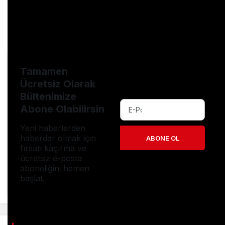
# ehliyetanimasyonlusorular
# ehliyetebruhoca
# ehliyetsinavi
# shorts
# trafiksoruları
Tamamen
Ücretsiz Olarak
Bültenimize
Abone Olabilirsin
Yeni haberlerden
haberdar olmak için
ABONE OL
fırsatı kaçırma ve
ücretsiz e-posta
aboneliğini hemen
başlat.