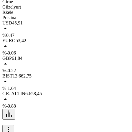
Girne
Güzelyurt
İskele
Pristina
USD
45,91
%0.47
EURO
53,42
%-0.06
GBP
61,84
%-0.22
BIST
13.662,75
%-1.64
GR. ALTIN
6.658,45
%-0.88