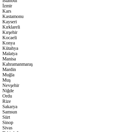
İstanbul
İzmir
Kars
Kastamonu
Kayseri
Kırklareli
Kırşehir
Kocaeli
Konya
Kütahya
Malatya
Manisa
Kahramanmaraş
Mardin
Muğla
Muş
Nevşehir
Niğde
Ordu
Rize
Sakarya
Samsun
Siirt
Sinop
Sivas