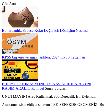
Göz Atın
Buhurdanlık: Sadece Koku Değil, Bir Dönüşüm Nesnesi
KPSS başvuru ve sınav tarihleri: 2024 KPSS ne zaman
EHLİYET ANİMASYONLU SINAV SORULARI YENİ
KASIM-ARALIK
#Ehliyet
Sınav Soruları
UNUTMAYIN! Araç Kullanmak 360 Derecelik Bir Eylemdir.
Amacımız, sizin ehliyet sınavını TEK SEFERDE GEÇMENİZ! Bu