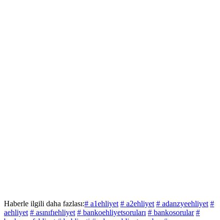
Haberle ilgili daha fazlası:
# a1ehliyet
# a2ehliyet
# adanzyeehliyet
#
aehliyet
# asınıfıehliyet
# bankoehliyetsoruları
# bankosorular
#