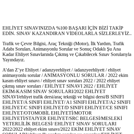
EHLİYET SINAVINIZDA %100 BAŞARI İÇİN BİZİ TAKİP
EDİN. SINAV KAZANDIRAN VİDEOLARLA SİZLERLEYİZ..
Trafik ve Çevre Bilgisi, Araç Tekniği (Motor), İlk Yardım, Trafik
Adabı Soruları, Animasyonlu Sorular ve Sonuç Odaklı Şu Ana
Kadar Ehliyet Sınavlarında Çıkmış ve Çıkabilecek Sınav Sorularıyla
Yayındayız.
A’dan Z’ye Ehliyet / adanzyeehliyet / /adanzyeehliyett / ehliyet
animasyonlu sorular / ANİMASYONLU SORULAR / 2022 ekim
kasım ehliyet sınavı / ehliyet sınav soruları 2022 / 2022 ehliyet
çıkmış sınav soruları / EHLİYET SINAVI 2022 / EHLİYET
EKİM-KASIM SINAV SORULARI/2022 EHLİYET
SINAVI/ehliyet trafik dersi/araç tekniği ve bilgisi dersi/B SINIFI
EHLİYET/A SINIFI EHLİYET/ A1 SINIFI EHLİYET/A2 SINIFI
EHLİYET/C SINIFI EHLİYET/D SINIFI EHLİYET/CE SINIFI
EHLİYET/OTOMOBİL EHLİYETİ/MOTOR
EHLİYETİ/STAJYER EHLİYET/SRC BELGESİ/MESLEKİ
YETERLİLİK BELGESİ/ EHLİYET SINAV SORULARI
2022/2022 ehliyet ekim sınavı/2022 EKİM EHLİYET SINAV