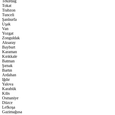
Tekirdağ
Tokat
Trabzon
Tunceli
Şanlıurfa
Uşak
Van
Yozgat
Zonguldak
Aksaray
Bayburt
Karaman
Kırıkkale
Batman
Şırnak
Bartın
Ardahan
Iğdır
Yalova
Karabük
Kilis
Osmaniye
Düzce
Lefkoşa
Gazimağusa