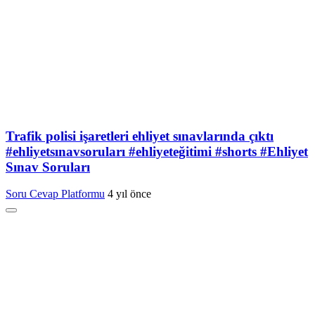
Trafik polisi işaretleri ehliyet sınavlarında çıktı
#ehliyetsınavsoruları #ehliyeteğitimi #shorts #Ehliyet
Sınav Soruları
Soru Cevap Platformu
4 yıl önce