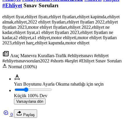
#Ehliyet
Sınav Soruları
ehliyet fiyat,ehliyet fiyatı,ehliyet fiyatları,ehliyet kapimda,ehliyet
almak,ehliyet,2022 ehliyet fiyatları,ehliyet fiyatları 2022,ehliyet
fiyatları 2023,motor ehliyet fiyatları,ehliyet 2022,ehliyet ne
kadar,ehlıyet fıyat,a1 ehliyet fiyatları 2023,ehliyet fiyatları ne
kadar,a2 ehliyet,a1 ehliyet,motor ehliyeti,motor ehliyet fiyatları
2023,ehliyet harç,ehliyet kapımda,motor ehliyet
Araç Manevra Kuralları-Trafik #ehliyetsınavı #ehliyet
#ehliyetsınavsoruları2022 #shorts #keşfet #Ehliyet Sınav Soruları
Normal (100%)
Yazı Boyutunu Ayarla
Okuma rahatlığı için seçin
Küçük
100%
Dev
Varsayılana dön
0
Paylaş