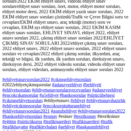
soruları/2022 EKİM ehliyet sınavı, videolu ehliyet sınav
soruları/ehliyet sınav soruları, özet, motor, ehliyet motor soruları,
ehliyet motor dersi, 2022 EKİM ehliyet yazılı sınav soruları, 2022
EKİM ehliyet sınav soruları çözümlü/Trafik ve Çevre Bilgisi soru ve
cevapları/EKİM ehliyet sınavı, araç tekniği (motor) soru ve
cevapları, EKİM ayı ehliyet sınav soruları, 2022 EKİM KASIM
ehliyet sınav soruları, EHLİYET SINAVI, ehliyet 2022, ehliyet
sınavı soruları 2022, çıkmış ehliyet sınav soruları 2022/EHLİYET
ÇIKMIŞ SINAV SORULARI 2022/ehliyet çıkmış sınav soruları,
2022 ehliyet sınavı, 2022 ehliyet sınavı soruları, 2022 ehliyet sınavı
soruları ve cevapları/2022 ehliyet çıkmış sorular, ilkyardım, araç
tekniği ve bilgisi, ilk yardım, ilk yardım soruları, direksiyon sınavı,
direksiyon dersi, 2022 ehliyet videolu sorular, videolu ehliyet sınav
soruları, ehliyet videoları, animasyonlu ehliyet sınav soruları 2022
#ehliyetsınavsoruları2022
#çıkmışehliyetsoruları
#2022ehliyetçıkmışsorular
#adanzyeehliyet
#behliyeti
#ehliyetsoruları
#ehliyetsınavsorularıvecevapları
#adanzyeehliyet
#ençokçıkansorular
#a1ehliyet
#bankosorular
#sürücübelgesi
#çıkmışehliyetsoruları
#ehliyetsınavı
#ehliyet
#ehliyetsınavıhazırlık
#ehliyetçıkmışsorular
#encoksorututturanehliyet
#ehliyetsınavsoruları2021
#asınıfıehliyet
#ehliyetsınavsoruları2022
#bankoehliyetsoruları
#esınav
#esinav
#teoriksınav
#teoriksinav
#eğitim
#sürücükursu
#trafikişaretleri
#trafikisaretleri
#trafik
#trafikhayattır
#trafiklevhaları
#aehliyet
#başkasınıfehliyet