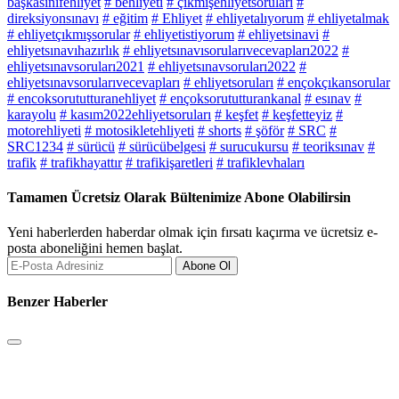
başkasınıfehliyet
# behliyeti
# çıkmışehliyetsoruları
#
direksiyonsınavı
# eğitim
# Ehliyet
# ehliyetalıyorum
# ehliyetalmak
# ehliyetçıkmışsorular
# ehliyetistiyorum
# ehliyetsinavi
#
ehliyetsınavıhazırlık
# ehliyetsınavısorularıvecevapları2022
#
ehliyetsınavsoruları2021
# ehliyetsınavsoruları2022
#
ehliyetsınavsorularıvecevapları
# ehliyetsoruları
# ençokçıkansorular
# encoksorututturanehliyet
# ençoksorututturankanal
# esınav
#
karayolu
# kasım2022ehliyetsoruları
# keşfet
# keşfetteyiz
#
motorehliyeti
# motosikletehliyeti
# shorts
# şöför
# SRC
#
SRC1234
# sürücü
# sürücübelgesi
# surucukursu
# teoriksınav
#
trafik
# trafikhayattır
# trafikişaretleri
# trafiklevhaları
Tamamen Ücretsiz Olarak Bültenimize Abone Olabilirsin
Yeni haberlerden haberdar olmak için fırsatı kaçırma ve ücretsiz e-
posta aboneliğini hemen başlat.
Abone Ol
Benzer Haberler