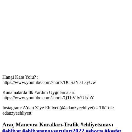
Hangi Kara Yolu? :
https://www.youtube.com/shorts/DCS3Y7T3yUw
Kanamalarda İlk Yardım Uygulamaları:
https://www.youtube.com/shorts/QTbVJy7UxbY
Instagram: A’dan Z’ye Ehliyet (@adanzyeehliyet) – TikTok:
adanzyeehliyett
Araç Manevra Kuralları-Trafik #ehliyetsınavı
#ehliyet
#ehliyetsınavsoruları2022
#shorts
#keşfet