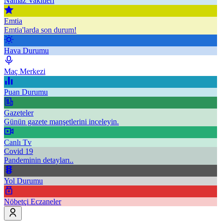
Namaz Vakitleri
Emtia
Emtia'larda son durum!
Hava Durumu
Maç Merkezi
Puan Durumu
Gazeteler
Günün gazete manşetlerini inceleyin.
Canlı Tv
Covid 19
Pandeminin detayları..
Yol Durumu
Nöbetçi Eczaneler