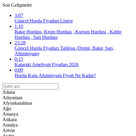
Son Gelişmeler
3:07
Güncel Hurda Fiyatları Listesi
1:10
Bakır Hurdası, Krom Hurdası , Kurşun Hurdası , Kablo
Hurdası , Sarı Hurdası
23:28
Güncel Hurda Fiyatları Tablosu (Demir, Bakır, Sarı,
Alüminyum)
0:15
Katarakt Ameliyatı Fiyatları 2026
0:09
Hurda Kutu Aluminyum Fiyati Ne Kadar?
Adana
Adıyaman
Afyonkarahisar
Ağrı
Amasya
Ankara
Antalya
Artvin
Aydın