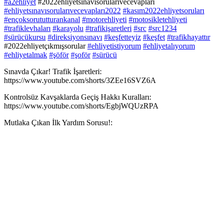
#a2ehliyet
#2022ehliyetsınavısorularıvecevapları
#ehliyetsınavısorularıvecevapları2022
#kasım2022ehliyetsoruları
#ençoksorututturankanal
#motorehliyeti
#motosikletehliyeti
#trafiklevhaları
#karayolu
#trafikişaretleri
#src
#src1234
#sürücükursu
#direksiyonsınavı
#keşfetteyiz
#keşfet
#trafikhayattır
#2022ehliyetçıkmışsorular
#ehliyetistiyorum
#ehliyetalıyorum
#ehliyetalmak
#şöför
#şoför
#sürücü
Sınavda Çıkar! Trafik İşaretleri:
https://www.youtube.com/shorts/3ZEe16SVZ6A
Kontrolsüz Kavşaklarda Geçiş Hakkı Kuralları:
https://www.youtube.com/shorts/EgbjWQUzRPA
Mutlaka Çıkan İlk Yardım Sorusu!: