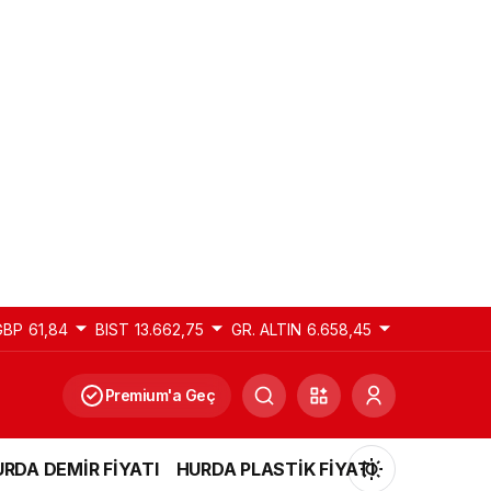
GBP
61,84
BIST
13.662,75
GR. ALTIN
6.658,45
Premium'a Geç
RDA DEMİR FİYATI
HURDA PLASTİK FİYATI