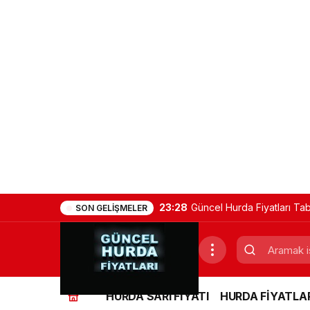
23:28
Güncel Hurda Fiyatları Ta
SON GELIŞMELER
(Demir, Bakır, Sarı, Alümi
HURDA SARI FİYATI
HURDA FİYATLAR