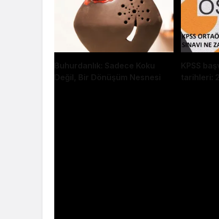
Buhurdanlık: Sadece Koku
KPSS başv
Değil, Bir Dönüşüm Nesnesi
tarihleri
B EHLİYET DİREKSİYON SINAVI 2022 | 
NOKTALAR
Bu videomda sizlere B ehliyet direksiyon s
beraber inceleyerek izledik. Ehliyet sınav
Umarım bu videom işinize yaramıştır. Bi
sağlıkla kalın.
Fazla etiket göz çıkarmaz :)
b ehliyet,b ehliyet sınavı,b ehliyet direk