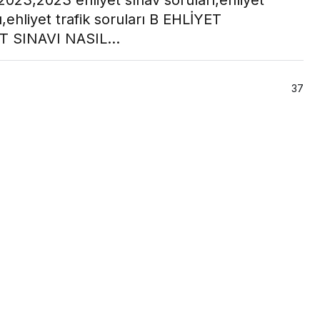
 2023,2023 ehliyet sınav soruları,ehliyet
ı,ehliyet trafik soruları B EHLİYET
ET SINAVI NASIL…
37