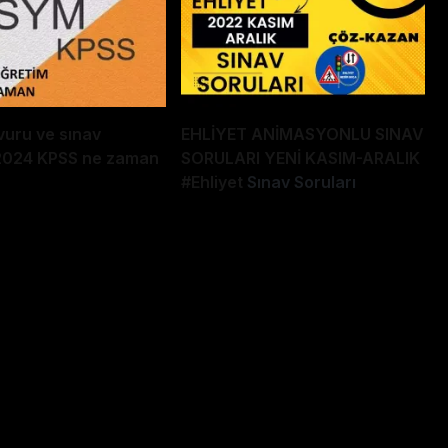
uru ve sınav
EHLİYET ANİMASYONLU SINAV
: 2024 KPSS ne zaman
SORULARI YENİ KASIM-ARALIK
#Ehliyet
Sınav Soruları
EHLİYET SINAVI NASIL GEÇİLİR ? | PÜF
ınavını kayıt altına aldığım direksiyon dersimle
ı nasıl geçebiliriz size bu videomda bunları anlattım.
r başka videoda görüşmek dileğiyle hoşca kalın
siyon sınavı 2022,b ehliyet direksiyon