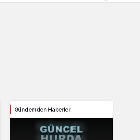
Gündüz Modu
Gündüz modunu seçin.
Gece Modu
Gece modunu seçin.
Sistem Modu
Sistem modunu seçin.
Gündemden Haberler