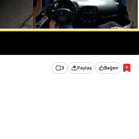
3
Paylaş
Beğen